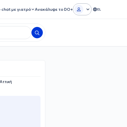
e chat με γιατρό
Ανακάλυψε το DO+
EL
Αττική