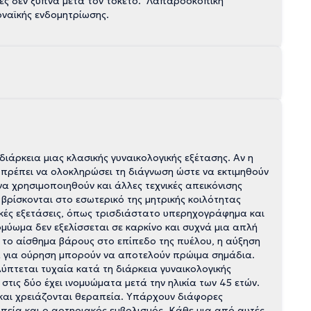
ρές δεν ξυπνά μετά τον τοκετό. Λαπαροσκοπική
οναϊκής ενδομητρίωσης.
άρκεια μιας κλασικής γυναικολογικής εξέτασης. Αν η
πρέπει να ολοκληρώσει τη διάγνωση ώστε να εκτιμηθούν
 να χρησιμοποιηθούν και άλλες τεχνικές απεικόνισης
βρίσκονται στο εσωτερικό της μητρικής κοιλότητας
δικές εξετάσεις, όπως τρισδιάστατο υπερηχογράφημα και
ύωμα δεν εξελίσσεται σε καρκίνο και συχνά μια απλή
το αίσθημα βάρους στο επίπεδο της πυέλου, η αύξηση
μία για ούρηση μπορούν να αποτελούν πρώιμα σημάδια.
ύπτεται τυχαία κατά τη διάρκεια γυναικολογικής
στις δύο έχει ινομυώματα μετά την ηλικία των 45 ετών.
και χρειάζονται θεραπεία. Υπάρχουν διάφορες
απεία και ο αρτηριακός εμβολισμός. Κάθε μια από αυτές