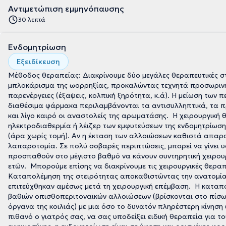
Αντιμετώπιση εμμηνόπαυσης
30 λεπτά
Ενδομητρίωση
Εξειδίκευση
Μέθοδος θεραπείας: Διακρίνουμε δύο μεγάλες θεραπευτικές σ
μπλοκάρισμα της ωορρηξίας, προκαλώντας τεχνητά προσωριν
παρενέργειες (έξαψεις, κολπική ξηρότητα, κ.ά). Η μείωση των
διαθέσιμα φάρμακα περιλαμβάνονται τα αντισυλληπτικά, τα π
και λίγο καιρό οι αναστολείς της αρωματάσης. Η χειρουργική 
ηλεκτροδιαθερμία ή λέιζερ των εμφυτεύσεων της ενδομητρίωση
(άρα χωρίς τομή). Αν η έκταση των αλλοιώσεων καθιστά απαραίτ
λαπαροτομία. Σε πολύ σοβαρές περιπτώσεις, μπορεί να γίνει υ
προσπαθούν στο μέγιστο βαθμό να κάνουν συντηρητική χειρουρ
ετών. Μπορούμε επίσης να διακρίνουμε τις χειρουργικές θερα
Καταπολέμηση της στειρότητας αποκαθιστώντας την ανατομία
επιτεύχθηκαν αμέσως μετά τη χειρουργική επέμβαση. Η καταπ
βαθιών οπισθοπεριτοναϊκών αλλοιώσεων (βρίσκονται στο πίσω 
όργανα της κοιλιάς) με μια όσο το δυνατόν πληρέστερη κίνηση
πιθανό ο γιατρός σας, να σας υποδείξει ειδική θεραπεία για το