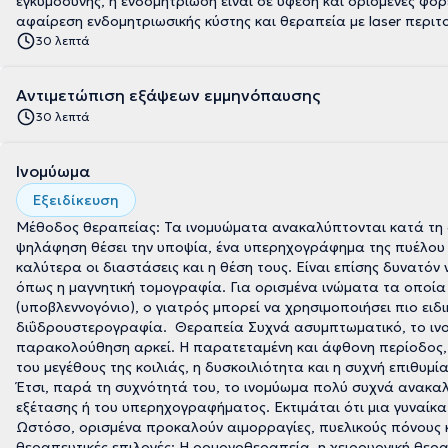
εγκυμοσύνης, η ενδομητρίωση είναι σε ύφεση και ορισμένες φο
αφαίρεση ενδομητριωσικής κύστης και θεραπεία με laser περιτ
30 λεπτά
Αντιμετώπιση εξάψεων εμμηνόπαυσης
30 λεπτά
Ινομύωμα
Εξειδίκευση
Μέθοδος θεραπείας: Τα ινομυώματα ανακαλύπτονται κατά τη δι
ψηλάφηση θέσει την υποψία, ένα υπερηχογράφημα της πυέλου 
καλύτερα οι διαστάσεις και η θέση τους. Είναι επίσης δυνατόν
όπως η μαγνητική τομογραφία. Για ορισμένα ινώματα τα οποία 
(υποβλεννογόνιο), ο γιατρός μπορεί να χρησιμοποιήσει πιο ει
διΰδρουστερογραφία. Θεραπεία Συχνά ασυμπτωματικό, το ινομ
παρακολούθηση αρκεί. Η παρατεταμένη και άφθονη περίοδος, 
του μεγέθους της κοιλιάς, η δυσκοιλιότητα και η συχνή επιθυ
Έτσι, παρά τη συχνότητά του, το ινομύωμα πολύ συχνά ανακαλ
εξέτασης ή του υπερηχογραφήματος. Εκτιμάται ότι μια γυναίκα 
Ωστόσο, ορισμένα προκαλούν αιμορραγίες, πυελικούς πόνους 
θεραπευτικές επιλογές: Η ορμονοθεραπεία, η χειρουργική θερ