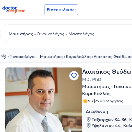
doctoranytime
Είστε ειδικός;
Γυναικολόγοι - Μαιευτήρες
Κορυδαλλός
Λιακάκος Θεόδωρ
Λιακάκος Θεόδω
MD, PhD
Μαιευτήρας - Γυναικ
Κορυδαλλός
|
9.7
25 αξιολογήσεις
Διεύθυνση
Ταξιαρχών 34-36, Κ
Υψηλάντου 44, Κολω