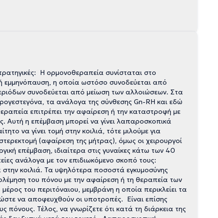
τρατηγικές: Η ορμονοθεραπεία συνίσταται στο
ή εμμηνόπαυση, η οποία ωστόσο συνοδεύεται από
 περιόδων συνοδεύεται από μείωση των αλλοιώσεων. Στα
ρογεστεγόνα, τα ανάλογα της σύνθεσης Gn-RH και εδώ
θεραπεία επιτρέπει την αφαίρεση ή την καταστροφή με
ς. Αυτή η επέμβαση μπορεί να γίνει λαπαροσκοπικά
ητο να γίνει τομή στην κοιλιά, τότε μιλούμε για
στερεκτομή (αφαίρεση της μήτρας), όμως οι χειρουργοί
γική επέμβαση, ιδιαίτερα στις γυναίκες κάτω των 40
πείες ανάλογα με τον επιδιωκόμενο σκοπό τους:
 στην κοιλιά. Τα υψηλότερα ποσοστά εγκυμοσύνης
ολέμηση του πόνου με την αφαίρεση ή τη θεραπεία των
μέρος του περιτόναιου, μεμβράνη η οποία περικλείει τα
 ώστε να αποφευχθούν οι υποτροπές. Είναι επίσης
υς πόνους. Τέλος, να γνωρίζετε ότι κατά τη διάρκεια της