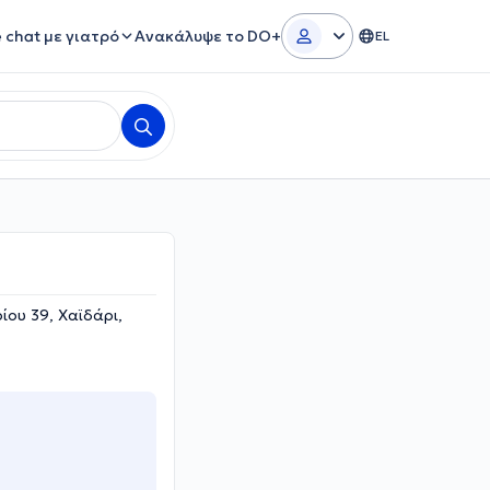
e chat με γιατρό
Ανακάλυψε το DO+
EL
ου 39, Χαϊδάρι,