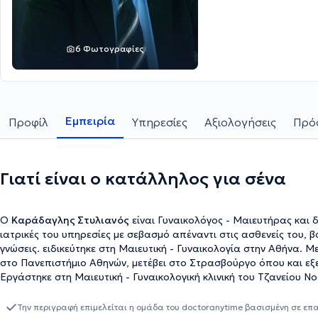
6 Φωτογραφίες
Εμπειρία
Προφίλ
Υπηρεσίες
Αξιολογήσεις
Πρόσ
Γιατί είναι ο κατάλληλος για σένα
Ο
Καράδαγλης Στυλιανός
είναι Γυναικολόγος - Μαιευτήρας και δ
ιατρικές του υπηρεσίες με σεβασμό απέναντι στις ασθενείς του, β
γνώσεις. ειδικεύτηκε στη Μαιευτική - Γυναικολογία στην Αθήνα. Μ
στο Πανεπιστήμιο Αθηνών, μετέβει στο Στρασβούργο όπου και εξε
Εργάστηκε στη Μαιευτική - Γυναικολογική κλινική του Τζανείου Ν
πλήθος μαιευτικών και γυναικολογικών περιστατικών. Επιπλέον, 
Ιδιαίτερο πεδίο ενδιαφέροντος αποτελούν η παρακολούθηση κυή
Την περιγραφή επιμελείται η ομάδα του doctoranytime βασισμένη σε επ