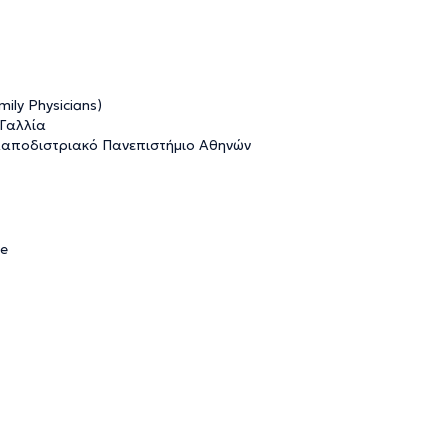
ily Physicians)
 Γαλλία
 Καποδιστριακό Πανεπιστήμιο Αθηνών
ce