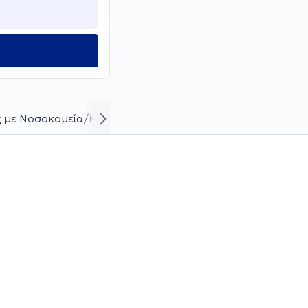
 με Νοσοκομεία/Κλινικές
Βιογραφικό και καριέρα