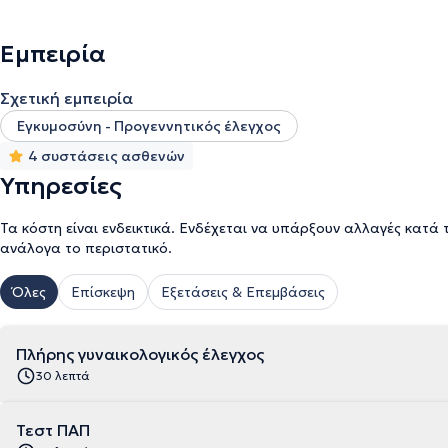
HPV λοίμωξη/κολποσκόπηση. Διαθέτει εξειδίκευση σε κάθε είδους
λύση στα ζητήματα που την απασχολεί, ενώ αναλαμβάνει την αντ
σύγχρονων ιατρικών μεθόδων και θεραπειών. Τέλος, ο ιατρός ανα
Εμπειρία
αξιοπιστία, προτείνει τις κατάλληλες θεραπευτικές μεθόδους, γι
ενώ παρέχει συμβουλευτική υποστήριξη σε σοβαρά περιστατικά κα
Σχετική εμπειρία
Εγκυμοσύνη - Προγεννητικός έλεγχος
4 συστάσεις ασθενών
Υπηρεσίες
Τα κόστη είναι ενδεικτικά. Ενδέχεται να υπάρξουν αλλαγές κατά 
ανάλογα το περιστατικό.
Όλες
Επίσκεψη
Εξετάσεις & Επεμβάσεις
Πλήρης γυναικολογικός έλεγχος
30 λεπτά
Τεστ ΠΑΠ