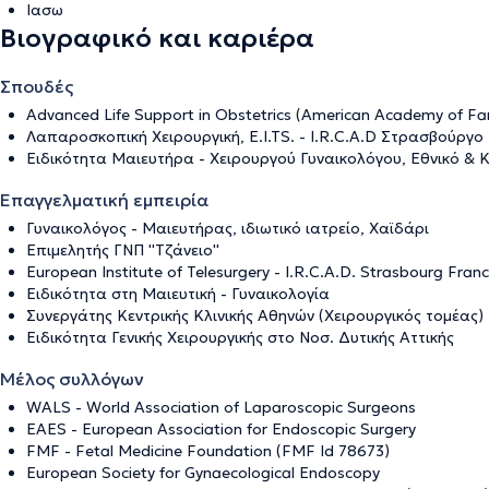
Ιασω
Βιογραφικό και καριέρα
Σπουδές
Advanced Life Support in Obstetrics (American Academy of Fam
Λαπαροσκοπική Χειρουργική, E.I.TS. - I.R.C.A.D Στρασβούργο
Ειδικότητα Μαιευτήρα - Χειρουργού Γυναικολόγου, Εθνικό &
Επαγγελματική εμπειρία
Γυναικολόγος - Μαιευτήρας, ιδιωτικό ιατρείο, Χαϊδάρι
Επιμελητής ΓΝΠ ''Τζάνειο''
European Institute of Telesurgery - I.R.C.A.D. Strasbourg Fran
Ειδικότητα στη Μαιευτική - Γυναικολογία
Συνεργάτης Κεντρικής Κλινικής Αθηνών (Χειρουργικός τομέας)
Ειδικότητα Γενικής Χειρουργικής στο Νοσ. Δυτικής Αττικής
Μέλος συλλόγων
WALS - World Association of Laparoscopic Surgeons
EAES - European Association for Endoscopic Surgery
FMF - Fetal Medicine Foundation (FMF Id 78673)
European Society for Gynaecological Endoscopy