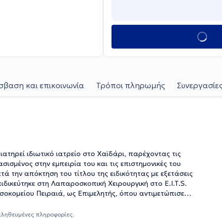
βαση και επικοινωνία
Τρόποι πληρωμής
Συνεργασίες
ιατηρεί ιδιωτικό ιατρείο στο Χαϊδάρι, παρέχοντας τις
ασισμένος στην εμπειρία του και τις επιστημονικές του
ετά την απόκτηση του τίτλου της ειδικότητας με εξετάσεις
ιδικεύτηκε στη Λαπαροσκοπική Χειρουργική στο E.I.T.S.
οσοκομείου Πειραιά, ως Επιμελητής, όπου αντιμετώπισε
εργασίες του έχουν ανακοινωθεί σε πλήθος συνεδρίων.
σεων υψηλού κινδύνου, η παθολογία τραχήλου μήτρας -
αληθευμένες πληροφορίες.