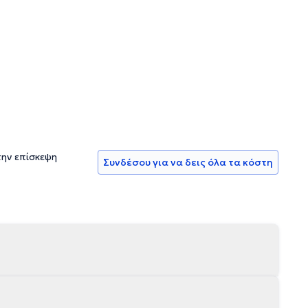
 γυναικολογικό πρόβλημα, δίνοντας σε κάθε γυναίκα τη
ιμετώπιση γυναικολογικών παθήσεων, με τη χρήση
λαμβάνει γυναικολογικές επεμβάσεις με ασφάλεια και
α κάθε πρόβλημα που μπορεί να αντιμετωπίζει η ασθενής,
ι απαντήσεις για όλες τις απορίες.
την επίσκεψη
Συνδέσου για να δεις όλα τα κόστη