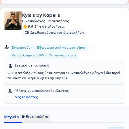
επιστημονικός συνεργάτης των Μαιευτηρίων ΙΑΣΩ, ΛΗΤΩ και ΓΑΙΑ.
Τέλος, στα ιδιωτικά του ιατρεία προσφέρει πλήθος υπηρεσιών
Kyisis by Kapelis
όπως παρακολούθηση κύησης , αντιμετώπιση κονδυλωμάτων,
διακοπή κύησης (έκτρωση), κολποσκόπηση, υστεροσκόπηση,
Γυναικολόγος - Μαιευτήρας
λαπαροσκοπηση, υπέρηχος μήτρας - ωοθηκών, γυναικολογική
|
9.9
344 αξιολογήσεις
εξέταση, καυτηριασμός, laser και τεστ ΠΑΠ.
Διαθεσιμότητα για βιντεοκλήση
Εγκυμοσύνη
Εξωσωματική γονιμοποίηση
Κονδυλώματα HPV
Υπογονιμότητα
Σχετικά με τον ειδικό
Ο κ. Καπελής Σπύρος ( Μαιευτήρας Γυναικολόγος Αθήνα ) διατηρεί
το ιδιωτικό ιατρείο
Kyisis by Kapelis
Πλήρης γυναικολογικός έλεγχος
Δες το κόστος
Βιντεοκλήση
Ιατρείο 1