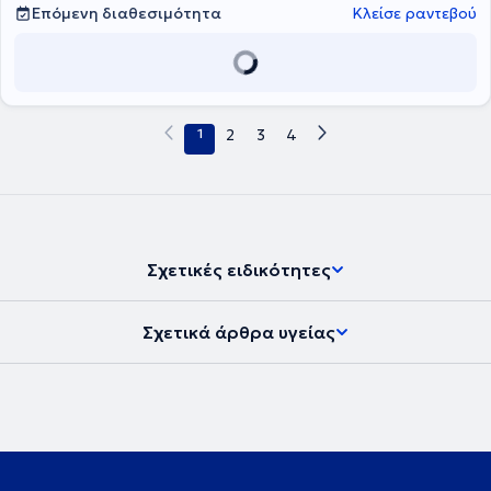
εξειδικευτεί στην Ουρογυναικολογία στο Νοσοκομείο Whittington
Επόμενη διαθεσιμότητα
Κλείσε ραντεβού
του Λονδίνου, όπου διετέλεσε μέλος της ιατρικής ομάδας της
Τριτοβάθμιας Κλινικής Χρόνιων Ουρολοιμώξεων και Διαταραχών
Κατώτερου Ουροποιητικού Συστήματος, η οποία είναι η μοναδική
του είδους στη χώρα. Το παρόν διάστημα, πραγματοποιεί
μεταπτυχιακές σπουδές με αντικείμενο την Ελάχιστα Επεμβατική
και Ρομποτική Χειρουργική στο Εθνικό και Καποδιστριακό
1
2
3
4
Πανεπιστήμιο Αθηνών. Διαθέτει σημαντική εμπειρία στην
αντιμετώπιση ποικίλων και περίπλοκων περιστατικών από όλο το
φάσμα της Μαιευτικής και Γυναικολογίας, όπως κυήσεων υψηλού
κινδύνου, καλοήθων και κακοήθων παθήσεων γεννητικού
συστήματος, ορμονικών διαταραχών και διαταραχών
εμμηνόπαυσης καθώς και οι διαταραχές του πυελικού εδάφους,
όπως η πρόπτωση πυελικών οργάνων, η ακράτεια ούρων και οι
Σχετικές ειδικότητες
κακώσεις περινέου. Έχει συμμετάσχει ως ομιλητής σε πληθώρα
ιατρικών συνεδρίων στην Ελλάδα και το Ηνωμένο Βασίλειο, ενώ
εργασίες του έχουν δημοσιευτεί σε ελληνικά και διεθνή περιοδικά.
Σχετικά άρθρα υγείας
Τέλος, αποτέλεσε μέλος της συγγραφικής ομάδας της τελευταίας
έκδοσης του ‘’Textbook of Female Urology and Urogynaecology’’,
ενός εκ των σημαντικότερων εγχειριδίων Ουρογυναικολογίας
παγκοσμίως.