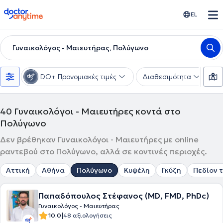
doctoranytime
EL
Γυναικολόγος - Μαιευτήρας, Πολύγωνο
DO+ Προνομιακές τιμές
Διαθεσιμότητα
Υ
40
Γυναικολόγοι - Μαιευτήρες κοντά στο
Πολύγωνο
Δεν βρέθηκαν Γυναικολόγοι - Μαιευτήρες με online
ραντεβού στο Πολύγωνο, αλλά σε κοντινές περιοχές.
Αττική
Αθήνα
Πολύγωνο
Κυψέλη
Γκύζη
Πεδίον 
Παπαδόπουλος Στέφανος (MD, FMD, PhDc)
Γυναικολόγος - Μαιευτήρας
|
10.0
48 αξιολογήσεις