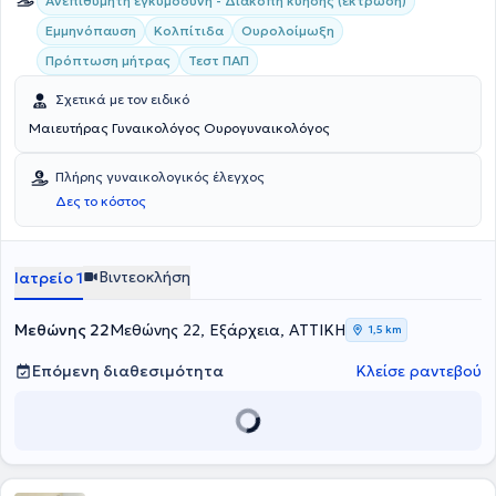
Ανεπιθύμητη εγκυμοσύνη - Διακοπή κύησης (έκτρωση)
γυναικολογικών παθήσεων και την πρόληψη του γυναικολογικού
Εμμηνόπαυση
Κολπίτιδα
Ουρολοίμωξη
καρκίνου.
Πρόπτωση μήτρας
Τεστ ΠΑΠ
Σχετικά με τον ειδικό
Μαιευτήρας Γυναικολόγος Ουρογυναικολόγος
Πλήρης γυναικολογικός έλεγχος
Δες το κόστος
Βιντεοκλήση
Ιατρείο 1
Μεθώνης 22
Μεθώνης 22, Εξάρχεια, ΑΤΤΙΚΗ
1,5 km
Επόμενη διαθεσιμότητα
Κλείσε ραντεβού