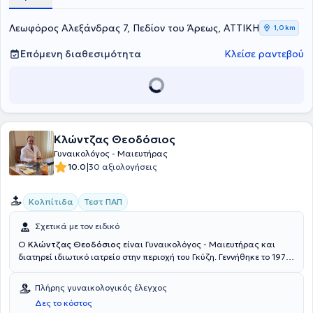
Λεωφόρος Αλεξάνδρας 7, Πεδίον του Άρεως, ΑΤΤΙΚΗ
1,0 km
Επόμενη διαθεσιμότητα
Κλείσε ραντεβού
Κλώντζας Θεοδόσιος
Γυναικολόγος - Μαιευτήρας
|
10.0
30 αξιολογήσεις
Κολπίτιδα
Τεστ ΠΑΠ
Σχετικά με τον ειδικό
Ο
Κλώντζας Θεοδόσιος
είναι Γυναικολόγος - Μαιευτήρας και
διατηρεί ιδιωτικό ιατρείο στην περιοχή του Γκύζη. Γεννήθηκε το 1976
από γονείς διακεκριμένους ιατρούς των Αθηνών. Το 1995 εισήχθη
με εξετάσεις στην ιατρική σχολή του Universitas Carolina Pragensis
Πλήρης γυναικολογικός έλεγχος
το οποίο είναι ένα από τα αρχαιότερα (ιδρυθέν το 1348) και
Δες το κόστος
αξιολογότερα πανεπιστήμια της Ευρώπης. Στις εξετάσεις αυτές