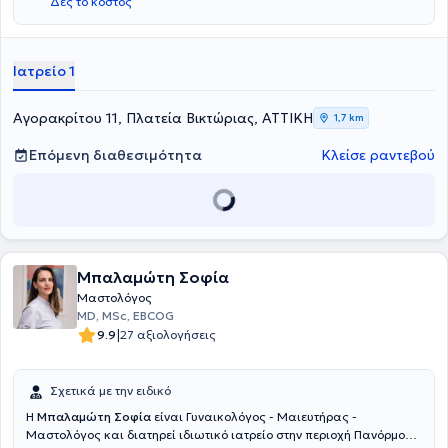
Δες το κόστος
Γυναικολογικές Κλινικές ΙΑΣΩ και ΜΗΤΕΡΑ. Τέλος, είναι μέλος του
Ιατρικού Συλλόγου Αθηνών και της Ιατρικής Εταιρείας Υπερήχων.
Ιατρείο 1
Αγορακρίτου 11, Πλατεία Βικτώριας, ΑΤΤΙΚΗ
1,7 km
Επόμενη διαθεσιμότητα
Κλείσε ραντεβού
Μπαλαμώτη Σοφία
Μαστολόγος
MD, MSc, EBCOG
|
9.9
27 αξιολογήσεις
Σχετικά με την ειδικό
Η
Μπαλαμώτη Σοφία
είναι Γυναικολόγος - Μαιευτήρας -
Μαστολόγος και διατηρεί ιδιωτικό ιατρείο στην περιοχή Πανόρμου