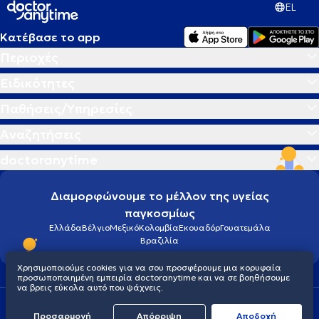
EL
Κατέβασε το app
Περιοχές
Ειδικότητες
Παθήσεις/Υπηρεσίες
Αναζητήσεις
doctoranytime
Διαμορφώνουμε το μέλλον της υγείας
παγκοσμίως
Ελλάδα
Βέλγιο
Μεξικό
Κολομβία
Εκουαδόρ
Γουατεμάλα
Βραζιλία
Χρησιμοποιούμε cookies για να σου προσφέρουμε μια κορυφαία
προσωποποιημένη εμπειρία doctoranytime και να σε βοηθήσουμε
να βρεις εύκολα αυτό που ψάχνεις.
Οροι χρήσης
Cookies
Πολιτική προστασίας προσωπικού απορρήτου
Προσαρμογή
Απόρριψη
Aποδοχή
© 2026 doctoranytime