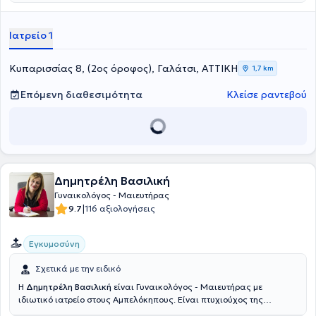
συγκεκριμένα με το ΜΗΤΕΡΑ, το Ι
ΑΣΩ και το
ΛΗΤΩ.
Τέλος, στο
ιδιωτικό της ιατρείο προσφέρει πλήθος υπηρεσιών, όπως
παρακολούθηση κύησης, αντιμετώπιση κονδυλωμάτων,
Ιατρείο 1
κολποσκόπηση, υστεροσκόπηση, υπέρηχος μήτρας - ωοθηκών,
γυναικολογική εξέταση, τεστ ΠΑΠ, έλεγχο υπογονιμότητας κ.λ.π.
Κυπαρισσίας 8, (2ος όροφος), Γαλάτσι, ΑΤΤΙΚΗ
1,7 km
Επόμενη διαθεσιμότητα
Κλείσε ραντεβού
Δημητρέλη Βασιλική
Γυναικολόγος - Μαιευτήρας
|
9.7
116 αξιολογήσεις
Εγκυμοσύνη
Σχετικά με την ειδικό
Η
Δημητρέλη Βασιλική
είναι Γυναικολόγος - Μαιευτήρας με
ιδιωτικό ιατρείο στους Αμπελόκηπους. Είναι πτυχιούχος της
Ιατρικής Σχολής του Εθνικού και Καποδιστριακού Πανεπιστημίου