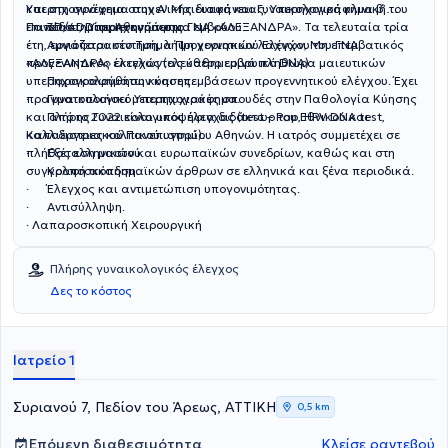
και στη συνέχεια στην Α’ Μαιευτική και Γυναικολογική κλινική του
Υπερηχογράφημα αυχενικής διαφάνειας, Υπερηχογράφημα β’
Πανεπιστημίου Αθηνών στο ΓΝΑ «ΑΛΕΞΑΝΔΡΑ». Τα τελευταία τρία
επιπέδου, Dopplerκυήσεως.
· 3D/4D Υπερηχογράφημα εμβρύου.
έτη, εργάζεται στο Τμήμα Προγεννητικού Ελέγχου του ΓΝΑ
· Αμνιοπαρακέντηση, λήψη χοριακών λαχνών, Μη επεμβατικός
«ΑΛΕΞΑΝΔΡΑ» εκτελώντας καθημερινά πληθώρα μαιευτικών
προγεννητικός έλεγχος (ελεύθερο εμβρυικό DNA).
υπερηχογραφημάτων και επεμβάσεων προγεννητικού ελέγχου. Έχει
· Παρακολούθηση κύησης.
πραγματοποιήσει μεταπτυχιακές σπουδές στην Παθολογία Κύησης
· Γυναικολογικό Υπερηχογράφημα.
και από το 2022 είναι υποψήφια διδάκτωρ του Εθνικού και
· Πλήρης Γυναικολογικός έλεγχος (test – Pap, HPV DNA test,
Καποδιστριακού Πανεπιστημίου Αθηνών. Η ιατρός συμμετέχει σε
καλλιέργειες κολπικού υγρού).
πλήθος ελληνικών και ευρωπαϊκών συνεδρίων, καθώς και στη
· Εξέταση μαστού.
συγγραφή ακαδημαϊκών άρθρων σε ελληνικά και ξένα περιοδικά.
· Κολποσκόπηση.
· Έλεγχος και αντιμετώπιση υπογονιμότητας.
· Αντισύλληψη.
· Λαπαροσκοπική Χειρουργική
Πλήρης γυναικολογικός έλεγχος
Δες το κόστος
Ιατρείο 1
Συριανού 7, Πεδίον του Άρεως, ΑΤΤΙΚΗ
0,5 km
Επόμενη διαθεσιμότητα
Κλείσε ραντεβού