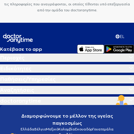
τις πληροφορίες που αναγράφονται, οι οποίες τίθενται υπό επεξεργασία
από την ομάδα του doctoranytime.
EL
Κατέβασε το app
Περιοχές
Ειδικότητες
Παθήσεις/Υπηρεσίες
Αναζητήσεις
doctoranytime
Διαμορφώνουμε το μέλλον της υγείας
παγκοσμίως
Ελλάδα
Βέλγιο
Μεξικό
Κολομβία
Εκουαδόρ
Γουατεμάλα