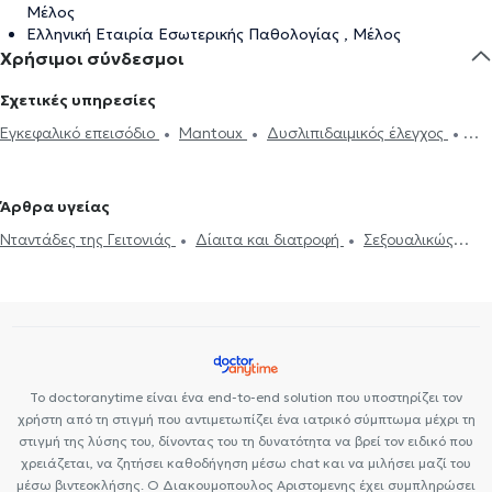
Μέλος
Ελληνική Εταιρία Εσωτερικής Παθολογίας , Μέλος
Χρήσιμοι σύνδεσμοι
Σχετικές υπηρεσίες
Εγκεφαλικό επεισόδιο
Mantoux
Δυσλιπιδαιμικός έλεγχος
Εμβόλιο γρίπης
Ηλεκτρονική συνταγογράφηση
Χοληστερίνη
Ιατρικές βεβαιώσεις
Πιστοποιητικά υγείας για εργασία
Άρθρα υγείας
Νταντάδες της Γειτονιάς
Υπέρταση
Δίαιτα και διατροφή
Νταντάδες της Γειτονιάς
Δίαιτα και διατροφή
Σεξουαλικώς
Διαβήτης
Holter πίεσης
Δίπλωμα Οδήγησης
Strep test
μεταδιδόμενα νοσήματα (ΣΜΝ)
Ουρικό οξύ
Διαβήτης
HIV-
Κάρτα υγείας αθλητή
Τεστ γρίπης
Δυσανεξία
Μεταβολικό
AIDS
Χοληστερίνη
Ίωση Γρίπη Κρυολόγημα
Εμβόλιο γρίπης
σύνδρομο
Σεξουαλικώς μεταδιδόμενα νοσήματα (ΣΜΝ)
Ιλαρά
Πνευμονία
Το doctoranytime είναι ένα end-to-end solution που υποστηρίζει τον
χρήστη από τη στιγμή που αντιμετωπίζει ένα ιατρικό σύμπτωμα μέχρι τη
στιγμή της λύσης του, δίνοντας του τη δυνατότητα να βρεί τον ειδικό που
χρειάζεται, να ζητήσει καθοδήγηση μέσω chat και να μιλήσει μαζί του
μέσω βιντεοκλήσης. Ο Διακουμοπουλος Αριστομενης έχει συμπληρώσει