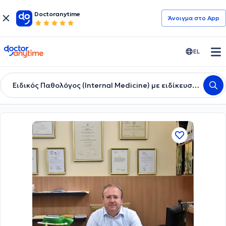
Doctoranytime
Άνοιγμα στο App
doctoranytime
EL
Ειδικός Παθολόγος (Internal Medicine) με ειδίκευση ειδικότητας στα Ρευματολογικά Νοσήματα