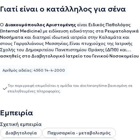
Γιατί είναι ο κατάλληλος για σένα
Ο
Διακουμόπουλος Αριστομένης
είναι
Ειδικός Παθολόγος
(Internal Medicine)
με ειδίκευση ειδικότητας στα
Ρευματολογικά
Νοσήματα
και διατηρεί ιδιωτικά ιατρεία στην Καλαμάτα και
στους Γαργαλιάνους Μεσσηνίας.Είναι πτυχιούχος της Ιατρικής
Σχολής του Δημοκριτείου Πανεπιστημίου Θράκης
(ΔΠΘ)
και
ασκηθείς στο Διαβητολογικό Ιατρείο του Γενικού Νοσοκομείου
Πατρών (ΓΝΠ) "Άγιος Ανδρέας"
.Επίσης,είναι Διπλωματούχος της
Ελληνικής Εταιρίας Μελέτης Υπέρτασης και ενεργό μέλος
Αριθμός αδείας: 4360 14-4-2000
Συλλόγων και εταιριών όπως η Επαγγελματική Ένωση Παθολόγων
Διαβητολόγων Ελλάδος, η Εταιρεία Μελέτης Παραγόντων
Την περιγραφή επιμελείται η ομάδα του doctoranytime βασισμένη σε
Κινδύνου για Αγγειακά Νοσήματα (Ε.Μ.Πα.Κ.Α.Ν.), η Ελληνική
επαληθευμένες πληροφορίες.
Εταιρία Εσωτερικής Παθολογίας, η Ελληνική Εταιρία Λοιμώξεων,
η Ελληνική Διαβητολογική Εταιρία, η Επιστημονική Εταιρεία για
τη Μυοσκελετική Υγεία (ΕΠΕΜΥ) καθώς και η Ελληνική Εταιρία
Εμπειρία
Παχυσαρκίας.Σήμερα στα ιδιωτικά του ιατρεία ο ειδικός
εξυπηρετεί σε ποικιλία παθολογικών ζητημάτων της υγείας, με
Σχετική εμπειρία
στόχο πάντα την πληρέστερη προσέγγιση και άμεση εξυπηρέτηση
του ασθενή συνεργαζόμενος πάντα άψογα με τις λοιπές ιατρικές
Διαβητολογία
Παχυσαρκία - μεταβολισμός
ειδικότητες.