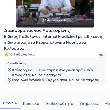
5 Φωτογραφίες
Διακουμόπουλος Αριστομένης
Ειδικός Παθολόγος (Internal Medicine) με ειδίκευση
ειδικότητας στα Ρευματολογικά Νοσήματα
Καλαμάτα
|
10
3 αξιολογήσεις
180 '
Διεύθυνση
Καίσαρη Παν. 5 (Καίσαρη κ Αναγνωσταρά Γωνία),
Καλαμάτα, Νομός Μεσσηνίας
Μεγ. Αλεξάνδρου 5, Γαργαλιάνοι, Νομός Μεσσηνίας
Προφίλ
Εμπειρία
Διαθεσιμότητα
Υπηρεσίες
Αξ