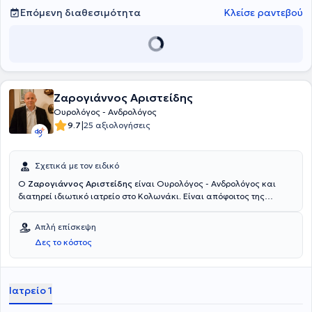
Επόμενη διαθεσιμότητα
Κλείσε ραντεβού
Ζαρογιάννος Αριστείδης
Ουρολόγος - Ανδρολόγος
|
9.7
25 αξιολογήσεις
Σχετικά με τον ειδικό
Ο
Ζαρογιάννος Αριστείδης
είναι Ουρολόγος - Ανδρολόγος και
διατηρεί ιδιωτικό ιατρείο στο Κολωνάκι. Είναι απόφοιτος της
Ιατρικής σχολής του Αριστοτελείου Πανεπιστημίου Θεσσαλονίκης
και της Στρατιωτικής Σχολής Αξιωματικών Σωμάτων (Σ.Σ.Α.Σ).
Απλή επίσκεψη
Διαθέτει πολυετή κλινική εμπειρία έχοντας εργαστεί σε αρκετά
Δες το κόστος
στρατιωτικά νοσοκομεία της Αττικής και διατελεί Στρατιωτικός
Ιατρός στην Ουρολογική κλινική του 417 ΝΙΜΤΣ.
Ιατρείο 1