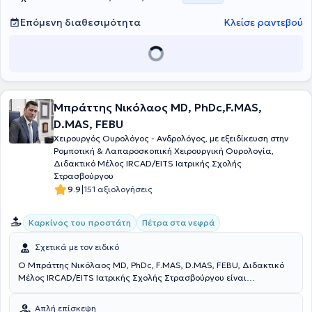
Επόμενη διαθεσιμότητα
Κλείσε ραντεβού
Μπράττης Νικόλαος MD, PhDc,F.MAS,
D.MAS, FEBU
Χειρουργός Ουρολόγος - Ανδρολόγος, με εξειδίκευση στην
Ρομποτική & Λαπαροσκοπική Χειρουργική Ουρολογία,
Διδακτικό Μέλος IRCAD/EITS Ιατρικής Σχολής
Στρασβούργου
|
9.9
151 αξιολογήσεις
Καρκίνος του προστάτη
Πέτρα στα νεφρά
Σχετικά με τον ειδικό
Ο Μπράττης Νικόλαος MD, PhDc, F.MAS, D.MAS, FEBU, Διδακτικό
Μέλος IRCAD/EITS Ιατρικής Σχολής Στρασβούργου είναι
Χειρουργός Ουρολόγος - Ανδρολόγος με ιδιωτικό ιατρείο στα
Ιλίσια. Είναι πτυχιούχος του Αριστοτελείου Πανεπιστημίου
Απλή επίσκεψη