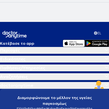
EL
Κατέβασε το app
Περιοχές
Ειδικότητες
Παθήσεις/Υπηρεσίες
Αναζητήσεις
doctoranytime
Διαμορφώνουμε το μέλλον της υγείας
παγκοσμίως
Ελλάδα
Βέλγιο
Μεξικό
Κολομβία
Εκουαδόρ
Γουατεμάλα