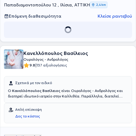
Παπαδιαμοντοπούλου 12 , Ιλίσια, ΑΤΤΙΚΗ
2,4 km
Επόμενη διαθεσιμότητα
Κλείσε ραντεβού
Κανελλόπουλος Βασίλειος
Ουρολόγος - Ανδρολόγος
|
9.8
137 αξιολογήσεις
Σχετικά με τον ειδικό
Ο
Κανελλόπουλος Βασίλειος
είναι Ουρολόγος - Ανδρολόγος και
διατηρεί ιδιωτικό ιατρείο στην Καλλιθέα. Παράλληλα, διατελεί
Επιμελητής της Στ' Ουρολογικής Κλινικής στο Metropolitan General.
Σπούδασε Ιατρική στο Ιατρικό Πανεπιστήμιο Βάρνας και ειδικεύτηκε
Απλή επίσκεψη
στο Αντικαρκινικό Νοσοκομείο Θεσσαλονίκης "Θεαγένειο" και στο
Δες το κόστος
Γενικό Νοσοκομείο Αθηνών "Ιπποκράτειο". Επιπλέον, ο γιατρός είναι
πιστοποιημένος στη χρήση υπερήχων. Διαθέτει πολυετή εμπειρία
και έχει εργαστεί για τρία χρόνια ως Επικουρικός Επιμελητής στο
Γενικό Νοσοκομείο Αθηνών "Ερυθρός Σταυρός". Τέλος, έχει