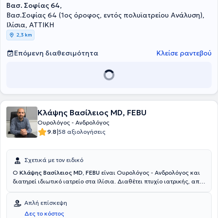
Βασ. Σοφίας 64,
συμμετάσχει σε πληθώρα ελληνικών και διεθνών συνεδρίων και
προγραμμάτων εξειδίκευσης στην Ουρολογία – Ανδρολογία,
Βασ.Σοφίας 64 (1ος όροφος, εντός πολυϊατρείου Ανάλυση),
διαθέτει σημαντικό συγγραφικό έργο σε επιστημονικά περιοδικά
Ιλίσια, ΑΤΤΙΚΗ
και έχει βραβευθεί σε πανελλήνιο επίπεδο για το επιστημονικό του
2,3 km
έργο.
Επόμενη διαθεσιμότητα
Κλείσε ραντεβού
Κλάψης Βασίλειος MD, FEBU
Ουρολόγος - Ανδρολόγος
|
9.8
58 αξιολογήσεις
Σχετικά με τον ειδικό
Ο
Κλάψης Βασίλειος MD, FEBU
είναι Ουρολόγος - Ανδρολόγος και
διατηρεί ιδιωτικό ιατρείο στα Ιλίσια. Διαθέτει πτυχίο ιατρικής, από
την Ιατρική Σχολή του Πανεπιστημίου Πατρών και ειδικεύτηκε στη
Γενική Χειρουργική, στο Γενικό Νοσοκομείο Πατρών “Άγιος Ανδρέας”
Απλή επίσκεψη
και στην Κλινική Γενικής Χειρουργικής, Αγγειοχειρουργικής και
Δες το κόστος
Τραυματολογίας, στο Νοσοκομείο St. Elisabeth Grevenbroich, στη