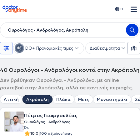
doctoranytime
EL
Ουρολόγος - Ανδρολόγος, Ακρόπολη
DO+ Προνομιακές τιμές
Διαθεσιμότητα
Υ
40
Ουρολόγοι - Ανδρολόγοι κοντά στην Ακρόπολη
Δεν βρέθηκαν Ουρολόγοι - Ανδρολόγοι με online
ραντεβού στην Ακρόπολη, αλλά σε κοντινές περιοχές.
Αττική
Ακρόπολη
Πλάκα
Μετς
Μοναστηράκι
Σ
Πέτρος Γεωργουλέας
Ουρολόγος - Ανδρολόγος
Dr.
|
10.0
100 αξιολογήσεις