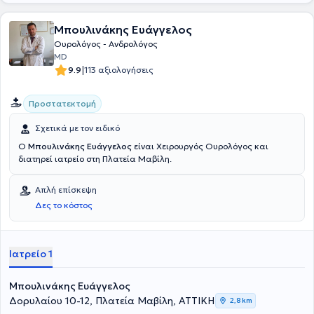
του αποτελεί η σύγχρονη, και όσο το δυνατόν με την πιο ελάχιστη
παρέμβαση, αντιμετώπιση όλου του φάσματος των ουρολογικών
Μπουλινάκης Ευάγγελος
και γεννητικών παθήσεων και των δυο φύλων.
Ουρολόγος - Ανδρολόγος
MD
|
9.9
113 αξιολογήσεις
Προστατεκτομή
Σχετικά με τον ειδικό
Ο
Μπουλινάκης Ευάγγελος
είναι Χειρουργός Ουρολόγος και
διατηρεί ιατρείο στη Πλατεία Μαβίλη.
Απλή επίσκεψη
Δες το κόστος
Ιατρείο 1
Μπουλινάκης Ευάγγελος
Δορυλαίου 10-12, Πλατεία Μαβίλη, ΑΤΤΙΚΗ
2,8 km