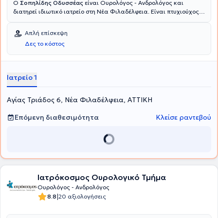
Ο
Σοπηλίδης Οδυσσέας
είναι Ουρολόγος - Ανδρολόγος και
διατηρεί ιδιωτικό ιατρείο στη Νέα Φιλαδέλφεια. Είναι πτυχιούχος
της Κρατικής Ιατρικής Σχολής του Almaty του Καζακστάν,
ειδικεύτηκε στην Ουρολογία στη Β' Πανεπιστημιακή Κλινική του
Απλή επίσκεψη
Γενικού Νοσοκομείου Αττικής "Σισμανόγλειο" και ολοκλήρωσε την
Δες το κόστος
μετεκπαίδευση του στο Λονδίνο. Το ερευνητικό του ενδιαφέρον
εστιάζεται στη Λαπαρασκοπική Χειρουργική, στην Ενουρολογία και
στην Ουρολογική Ογκολογία. Τέλος, ο ιατρός είναι μέλος της
Ελληνικής Ουρολογικής Εταιρείας.
Ιατρείο 1
Αγίας Τριάδος 6, Νέα Φιλαδέλφεια, ΑΤΤΙΚΗ
Επόμενη διαθεσιμότητα
Κλείσε ραντεβού
Ιατρόκοσμος Ουρολογικό Τμήμα
Ουρολόγος - Ανδρολόγος
|
8.8
20 αξιολογήσεις