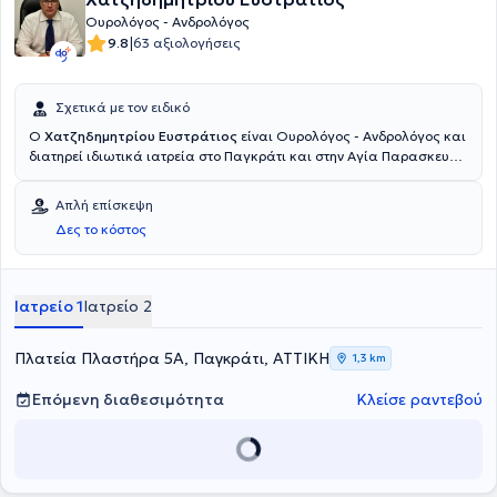
ανδρών.
Ουρολόγος - Ανδρολόγος
|
9.8
63 αξιολογήσεις
Σχετικά με τον ειδικό
Ο
Χατζηδημητρίου Ευστράτιος
είναι Ουρολόγος - Ανδρολόγος και
διατηρεί ιδιωτικά ιατρεία στο Παγκράτι και στην Αγία Παρασκευή.
Διαθέτει πτυχίο ιατρικής από την Ιατρική και Φαρμακευτική Σχολή
του Grigore T. Popa University στη Ρουμανία και ειδικεύτηκε στην
Απλή επίσκεψη
Ουρολογία και διετέλεσε Υπεύθυνος Ουροδυναμικού Τμήματος στο
Δες το κόστος
Γενικό Νοσοκομείο Αθηνών "Ιπποκράτειο". Επιπλέον, διετέλεσε
Επιμελητής στο "Ερρίκος Ντυνάν" Hospital Center. Τέλος, ο γιατρός
πραγματοποίησε υποχρεωτική υπηρεσία υπαίθρου στο Γενικό
Νοσοκομείο Λιβαδειάς.
Ιατρείο 1
Ιατρείο 2
Πλατεία Πλαστήρα 5Α, Παγκράτι, ΑΤΤΙΚΗ
1,3 km
Επόμενη διαθεσιμότητα
Κλείσε ραντεβού