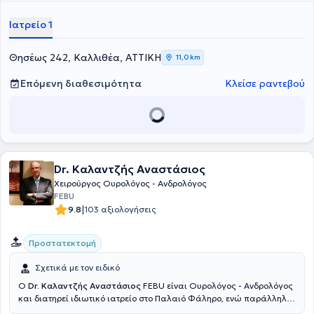
Ιατρείο 1
Θησέως 242, Καλλιθέα, ΑΤΤΙΚΗ
11,0 km
Επόμενη διαθεσιμότητα
Κλείσε ραντεβού
Dr. Καλαντζής Αναστάσιος
Χειρούργος Ουρολόγος - Ανδρολόγος
FEBU
|
9.8
103 αξιολογήσεις
Προστατεκτομή
Σχετικά με τον ειδικό
Ο
Dr. Καλαντζής Αναστάσιος
FEBU είναι Ουρολόγος - Ανδρολόγος
και διατηρεί ιδιωτικό ιατρείο στο Παλαιό Φάληρο, ενώ παράλληλα
διατελεί Διευθυντής της Α’ Ουρολογικής Κλινικής του Νοσοκομείου