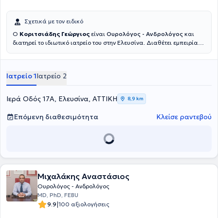
Σχετικά με τον ειδικό
Ο
Κοριτσιάδης Γεώργιος
είναι
Ουρολόγος - Ανδρολόγος
και
διατηρεί το ιδιωτικό ιατρείο του στην Ελευσίνα. Διαθέτει εμπειρία
άνω των 20 ετών στη χειρουργική ουρολογία και εξειδίκευση στην
ογκολογία του ουροποιητικού, με έμφαση στις ελάχιστα
επεμβατικές τεχνικές και τις λαπαροσκοπικές επεμβάσεις. Πλούσιο
Ιατρείο 1
Ιατρείο 2
επιστημονικό και κλινικό έργο με επίκεντρο τη διαχείριση σύνθετων
ογκολογικών περιστατικών, με στόχο την ολοκληρωμένη και
εξατομικευμένη φροντίδα υψηλής ακρίβειας. Διαθέτει πληθώρα
Ιερά Οδός 17Α, Ελευσίνα, ΑΤΤΙΚΗ
8,9 km
δημοσιευμένων εργασιών σε διεθνή περιοδικά, με ενεργή συμμετοχή
σε ελληνικά και διεθνή συνέδρια καθώς και έχει λάβει
Επόμενη διαθεσιμότητα
Κλείσε ραντεβού
Επιστημονικές Διακρίσεις. Είναι μέλος της Επιτροπής
Ουρογεννητικής Ογκολογίας της Ελληνικής Ουρολογικής Εταιρείας
και μέλος του τμήματος ενδοουρολογίας και λαπαροσκοπικης
χειρουργικής της Ελληνικής Ουρολογικής εταιρείας.
Μιχαλάκης Αναστάσιος
Ουρολόγος - Ανδρολόγος
MD, PhD, FEBU
|
9.9
100 αξιολογήσεις