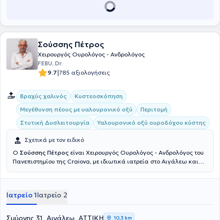
καλύτερη αντιμετώπιση του περιστατικού.
Σούσσης Πέτρος
Χειρουργός Ουρολόγος - Ανδρολόγος
FEBU, Dr.
|
9.7
785 αξιολογήσεις
Βραχύς χαλινός
Κυστεοσκόπηση
Μεγέθυνση πέους με υαλουρονικό οξύ
Περιτομή
Στυτική Δυσλειτουργία
Υαλουρονικό οξύ ουροδόχου κύστης
Σχετικά με τον ειδικό
Ο
Σούσσης Πέτρος
είναι Χειρουργός Ουρολόγος - Ανδρολόγος του
Πανεπιστημίου της Craiova, με ιδιωτικά ιατρεία στο Αιγάλεω και
στο Περιστέρι. Με πολυετή εμπειρία και επιστημονική κατάρτιση
αντιμετωπίζει ουρολογικές παθήσεις ανδρών και γυναικών.
Εξειδικευμένος στην ελάχιστα επεμβατική ενδοσκοπική χειρουργική
Ιατρείο 1
Ιατρείο 2
αντιμετώπιση καλοήθους υπερπλασίας του προστάτη (TURis), στην
θεραπεία κονδυλωμάτων με εξάχνωση, καθώς και στην γυναικεία
ακράτεια. Το 1990-1994 θήτευσε στην Ουρολογική Κλινική του
Σμύρνης 31, Αιγάλεω, ΑΤΤΙΚΗ
10,3 km