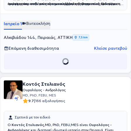
συστήματος, επιλέγοντας την κατάλληλη θεραπευτική προσέγγιση
ανάγκες του ασθενούς και τα σύγχρονα επιστημονικά δεδομένα.
έμφαση τόσο στην αποτελεσματικότητα της θεραπείας, όσο και στη
για κάθε ασθενή, με βάση τα σύγχρονα επιστημονικά δεδομένα.
συνολική φροντίδα του ασθενούς.
Βιντεοκλήση
Ιατρείο 1
Αλκιβιάδου 144, Πειραιάς, ΑΤΤΙΚΗ
7,5 km
Επόμενη διαθεσιμότητα
Κλείσε ραντεβού
Κοντός Στυλιανός
Ουρολόγος - Ανδρολόγος
MD, PhD, FEBU, MES
|
9.7
166 αξιολογήσεις
Σχετικά με τον ειδικό
Ο
Κοντός Στυλιανός
,MD, PhD, FEBU,MES είναι
Ουρολόγος -
Ανδρολόγος
και διατηρεί ιδιωτικό ιατρείο στον Πειραιά. Είναι