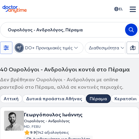
doctoranytime
EL
Ουρολόγος - Ανδρολόγος, Πέραμα
DO+ Προνομιακές τιμές
Διαθεσιμότητα
Υ
40
Ουρολόγοι - Ανδρολόγοι κοντά στο Πέραμα
Δεν βρέθηκαν Ουρολόγοι - Ανδρολόγοι με online
ραντεβού στο Πέραμα, αλλά σε κοντινές περιοχές.
Αττική
Δυτικά προάστια Αθήνας
Πέραμα
Κερατσίνι
Γεωργόπουλος Ιωάννης
Ουρολόγος - Ανδρολόγος
MD, FEBU
|
9.9
142 αξιολογήσεις
Διαθεσιμότητα για βιντεοκλήση