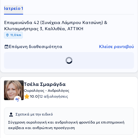
χειρουργική και ουρογυναικολογία. Στο χώρο του ιατρείου του
Ιατρείο 1
πραγματοποιούνται εξετάσεις που αφορούν τις παθήσεις του
προστάτη, τον έλεγχο της ακράτειας ούρων και της γονιμότητας, την
Επαμεινώνδα 42 (Συνέχεια Λάμπρου Κατσώνη) &
στυτική δυσλειτουργία, καθώς και την λιθίαση. Το ιατρείο του είναι
εξοπλισμένο με τελευταίας γενιάς υπερηχογράφο και μέσα στο
Κλυταιμνήστρας 3, Καλλιθέα, ΑΤΤΙΚΗ
χώρο διενεργείται μια σειρά από εξειδικευμένες εξετάσεις, όπως
11,0 km
εύκαμπτη κυστεοσκόπηση, διορθική βιοψία προστάτου,
ουροροομέτρηση και triplex πέους.
Επόμενη διαθεσιμότητα
Κλείσε ραντεβού
Τσέλα Σμαράγδα
Ουρολόγος - Ανδρολόγος
|
10.0
12 αξιολογήσεις
Σχετικά με την ειδικό
Σύγχρονη ουρολογική και ανδρολογική φροντίδα με επιστημονική
ακρίβεια και ανθρώπινη προσέγγιση