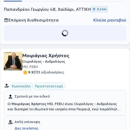
καλοήθης υπερπλασία προστάτη, καρκίνος ουροδόχου κύστεως,
καρκίνος προστάτη, κονδυλώματα, λιθίαση, λιθίαση ουροποιητικού
Παπανδρέου Γεωργίου 48, Χαϊδάρι, ΑΤΤΙΚΗ
9,2 km
και νεφρολιθίαση. Τέλος, ο γιατρός είναι μέλος της Ελληνικής
Ουρολογικής Εταιρείας και της Ευρωπαϊκής Ουρολογικής
Επόμενη διαθεσιμότητα
Κλείσε ραντεβού
Εταιρείας.
Μοιράγιας Χρήστος
Ουρολόγος - Ανδρολόγος
MD, FEBU
|
9.9
133 αξιολογήσεις
Κιρσοκήλη
Προστατεκτομή
Σχετικά με τον ειδικό
Ο
Μοιράγιας Χρήστος
MD, FEBU είναι Ουρολόγος - Ανδρολόγος
και διατηρεί το ιδιωτικό του ιατρείο στον Πειραιά, ενώ παράλληλα
είναι Επιστημονικός συνεργάτης του Νοσοκομείου "Metropolitan
Hospital", στο Φάληρο. Είναι πτυχιούχος της Ιατρικής Σχολής του
Απλή επίσκεψη
Εθνικού και Καποδιστριακού Πανεπιστημίου Αθηνών. Είναι
Δες το κόστος
εξειδικευμένος χειρουργός στην Ελάχιστα Επεμβατική και