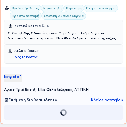
Βραχύς χαλινός
Κιρσοκήλη
Περιτομή
Πέτρα στα νεφρά
Προστατεκτομή
Στυτική Δυσλειτουργία
Σχετικά με τον ειδικό
Ο
Σοπηλίδης Οδυσσέας
είναι Ουρολόγος - Ανδρολόγος και
διατηρεί ιδιωτικό ιατρείο στη Νέα Φιλαδέλφεια. Είναι πτυχιούχος
της Κρατικής Ιατρικής Σχολής του Almaty του Καζακστάν,
ειδικεύτηκε στην Ουρολογία στη Β' Πανεπιστημιακή Κλινική του
Απλή επίσκεψη
Γενικού Νοσοκομείου Αττικής "Σισμανόγλειο" και ολοκλήρωσε την
Δες το κόστος
μετεκπαίδευση του στο Λονδίνο. Το ερευνητικό του ενδιαφέρον
εστιάζεται στη Λαπαρασκοπική Χειρουργική, στην Ενουρολογία και
στην Ουρολογική Ογκολογία. Τέλος, ο ιατρός είναι μέλος της
Ελληνικής Ουρολογικής Εταιρείας.
Ιατρείο 1
Αγίας Τριάδος 6, Νέα Φιλαδέλφεια, ΑΤΤΙΚΗ
Επόμενη διαθεσιμότητα
Κλείσε ραντεβού