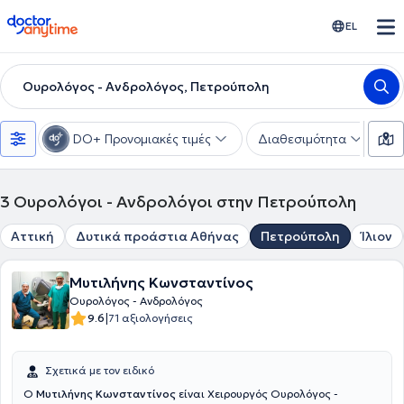
doctoranytime
EL
Ουρολόγος - Ανδρολόγος, Πετρούπολη
DO+ Προνομιακές τιμές
Διαθεσιμότητα
Υ
3
Ουρολόγοι - Ανδρολόγοι στην Πετρούπολη
Αττική
Δυτικά προάστια Αθήνας
Πετρούπολη
Ίλιον
Μυτιλήνης Κωνσταντίνος
Ουρολόγος - Ανδρολόγος
|
9.6
71 αξιολογήσεις
Σχετικά με τον ειδικό
Ο
Μυτιλήνης Κωνσταντίνος
είναι Χειρουργός Ουρολόγος -