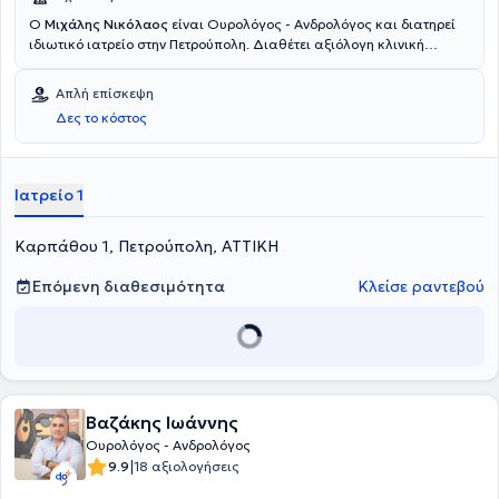
Ο
Μιχάλης Νικόλαος
είναι Ουρολόγος - Ανδρολόγος και διατηρεί
ιδιωτικό ιατρείο στην Πετρούπολη. Διαθέτει αξιόλογη κλινική
εμπειρία και εργάστηκε ως Ουρολόγος - Ανδρολόγος για 4
συναπτά έτη στο Metropolitan Hospital. Τέλος, είναι μέλος της
Απλή επίσκεψη
Ελληνικής Ουρολογικής Εταιρείας.
Δες το κόστος
Ιατρείο 1
Καρπάθου 1, Πετρούπολη, ΑΤΤΙΚΗ
Επόμενη διαθεσιμότητα
Κλείσε ραντεβού
Βαζάκης Ιωάννης
Ουρολόγος - Ανδρολόγος
|
9.9
18 αξιολογήσεις