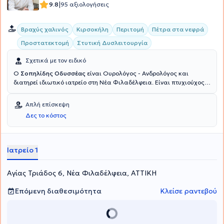
|
9.8
95 αξιολογήσεις
Βραχύς χαλινός
Κιρσοκήλη
Περιτομή
Πέτρα στα νεφρά
Προστατεκτομή
Στυτική Δυσλειτουργία
Σχετικά με τον ειδικό
Ο
Σοπηλίδης Οδυσσέας
είναι Ουρολόγος - Ανδρολόγος και
διατηρεί ιδιωτικό ιατρείο στη Νέα Φιλαδέλφεια. Είναι πτυχιούχος
της Κρατικής Ιατρικής Σχολής του Almaty του Καζακστάν,
ειδικεύτηκε στην Ουρολογία στη Β' Πανεπιστημιακή Κλινική του
Απλή επίσκεψη
Γενικού Νοσοκομείου Αττικής "Σισμανόγλειο" και ολοκλήρωσε την
Δες το κόστος
μετεκπαίδευση του στο Λονδίνο. Το ερευνητικό του ενδιαφέρον
εστιάζεται στη Λαπαρασκοπική Χειρουργική, στην Ενουρολογία και
στην Ουρολογική Ογκολογία. Τέλος, ο ιατρός είναι μέλος της
Ελληνικής Ουρολογικής Εταιρείας.
Ιατρείο 1
Αγίας Τριάδος 6, Νέα Φιλαδέλφεια, ΑΤΤΙΚΗ
Επόμενη διαθεσιμότητα
Κλείσε ραντεβού