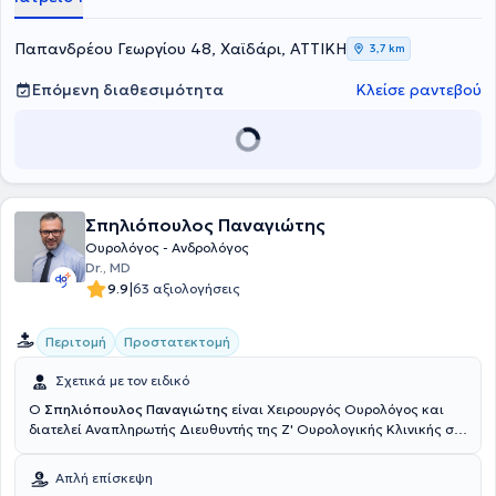
όπως αιματουρία, ακράτεια, βραχύς χαλινός, φίμωση πέους,
καλοήθης υπερπλασία προστάτη, καρκίνος ουροδόχου κύστεως,
καρκίνος προστάτη, κονδυλώματα, λιθίαση, λιθίαση ουροποιητικού
Παπανδρέου Γεωργίου 48, Χαϊδάρι, ΑΤΤΙΚΗ
3,7 km
και νεφρολιθίαση. Τέλος, ο γιατρός είναι μέλος της Ελληνικής
Ουρολογικής Εταιρείας και της Ευρωπαϊκής Ουρολογικής
Επόμενη διαθεσιμότητα
Κλείσε ραντεβού
Εταιρείας.
Σπηλιόπουλος Παναγιώτης
Ουρολόγος - Ανδρολόγος
Dr., MD
|
9.9
63 αξιολογήσεις
Περιτομή
Προστατεκτομή
Σχετικά με τον ειδικό
Ο
Σπηλιόπουλος Παναγιώτης
είναι Χειρουργός Oυρολόγος και
διατελεί Αναπληρωτής Διευθυντής της Ζ' Ουρολογικής Κλινικής στο
νοσοκομείο Υγεία και Επιστημονικός Υπεύθυνος στο πολυϊατρείο
HealtSpot Περιστερίου (όμιλος HHG). Διαθέτει πλούσια, εικασαετή
Απλή επίσκεψη
κλινική εμπειρία (Εθνικό Σύστημα Υγείας, Κρατικό Νίκαιας, Υγεία,