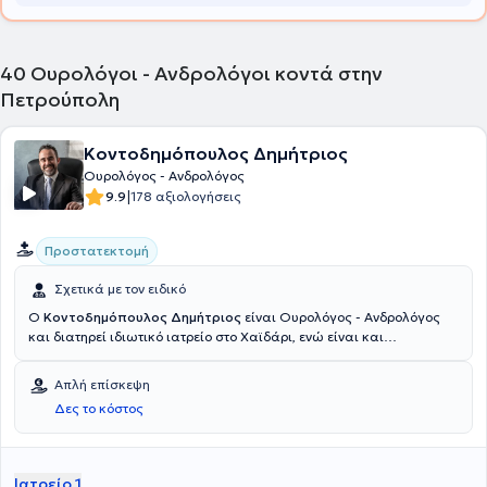
40
Ουρολόγοι - Ανδρολόγοι κοντά στην
Πετρούπολη
Κοντοδημόπουλος Δημήτριος
Ουρολόγος - Ανδρολόγος
|
9.9
178 αξιολογήσεις
Προστατεκτομή
Σχετικά με τον ειδικό
Ο
Κοντοδημόπουλος Δημήτριος
είναι Ουρολόγος - Ανδρολόγος
και διατηρεί ιδιωτικό ιατρείο στο Χαϊδάρι, ενώ είναι και
Επιστημονικά Υπεύθυνος του Ουρολογικού τμήματος της Sea
Medical Health Clinic στη Μύκονο. Ειδικεύτηκε στην Ουρολογία στην
Απλή επίσκεψη
Ουρολογική Κλινική του Γενικού Νοσοκομείου Αθηνών
Δες το κόστος
"Ευαγγελισμός" και είναι Επιστημονικός συνεργάτης του Ομίλου
Ιατρικού Αθηνών και της Βιοκλινικής Αθηνών. Παρέχει
εξειδικευμένες υπηρεσίες έχοντας ιδιαίτερη εμπειρία στην
ενδοσκοπική ουρολογία και αντιμετωπίζει πλήθος παθήσεων,
Ιατρείο 1