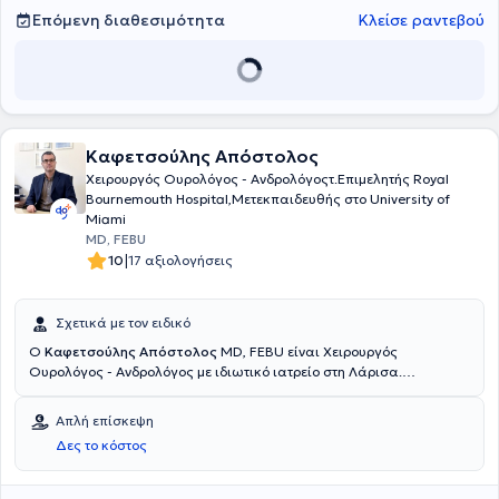
Επόμενη διαθεσιμότητα
Κλείσε ραντεβού
Καφετσούλης Απόστολος
Χειρουργός Ουρολόγος - Ανδρολόγοςτ.Επιμελητής Royal
Bournemouth Hospital,Μετεκπαιδευθής στο University of
Miami
MD, FEBU
|
10
17 αξιολογήσεις
Σχετικά με τον ειδικό
Ο
Καφετσούλης Απόστολος
MD, FEBU είναι Χειρουργός
Ουρολόγος - Ανδρολόγος με ιδιωτικό ιατρείο στη Λάρισα.
Ειδικεύθηκε στην Ουρολογία στην Πανεπιστημιακή Κλινική του
Γενικού Νοσοκομείου Ιωαννίνων. Το 2005 έλαβε 6μηνη ερευνητική
Απλή επίσκεψη
υποτροφία στην Ιατρική Σχολή Miller του Πανεπιστημίου του Μαϊάμι,
Δες το κόστος
ασχολούμενος με το αντικείμενο της Υπογονιμότητος και
Νευροουρολογίας.Μετά το πέρας της ειδικότητος εργάσθηκε για
σύντομο διάστημα ως μέλος της Ουρολογικής ομάδας του