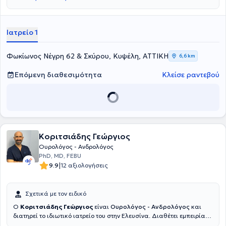
εξωτερικός συνεργάτης του Νοσοκομείου "Ερρίκος Ντυνάν" και
εξειδικεύεται στην Ογκολογική ουρολογία, στην Ενδοσκοπική
ουρολογία, στην Ανδρολογία και στην Υπογονιμότητα. Στο ιδιωτικό
του ιατρείο, προσφέρει πλήθος υπηρεσιών, εξατομικευμένες για τις
Ιατρείο 1
ανάγκες εκάστοτε ασθενούς.
Φωκίωνος Νέγρη 62 & Σκύρου, Κυψέλη, ΑΤΤΙΚΗ
6,6 km
Επόμενη διαθεσιμότητα
Κλείσε ραντεβού
Κοριτσιάδης Γεώργιος
Ουρολόγος - Ανδρολόγος
PhD, MD, FEBU
|
9.9
12 αξιολογήσεις
Σχετικά με τον ειδικό
Ο
Κοριτσιάδης Γεώργιος
είναι
Ουρολόγος - Ανδρολόγος
και
διατηρεί το ιδιωτικό ιατρείο του στην Ελευσίνα. Διαθέτει εμπειρία
άνω των 20 ετών στη χειρουργική ουρολογία και εξειδίκευση στην