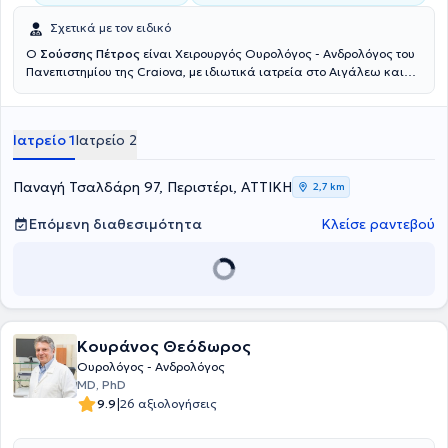
Σχετικά με τον ειδικό
Ο
Σούσσης Πέτρος
είναι Χειρουργός Ουρολόγος - Ανδρολόγος του
Πανεπιστημίου της Craiova, με ιδιωτικά ιατρεία στο Αιγάλεω και
στο Περιστέρι. Με πολυετή εμπειρία και επιστημονική κατάρτιση
αντιμετωπίζει ουρολογικές παθήσεις ανδρών και γυναικών.
Εξειδικευμένος στην ελάχιστα επεμβατική ενδοσκοπική χειρουργική
Ιατρείο 1
Ιατρείο 2
αντιμετώπιση καλοήθους υπερπλασίας του προστάτη (TURis), στην
θεραπεία κονδυλωμάτων με εξάχνωση, καθώς και στην γυναικεία
ακράτεια. Το 1990-1994 θήτευσε στην Ουρολογική Κλινική του
Παναγή Τσαλδάρη 97, Περιστέρι, ΑΤΤΙΚΗ
2,7 km
Γενικού Νοσοκομείου Αθηνών "Ευαγγελισμός", μετέχοντας ενεργά
στο πρώτο Ανδρολογικό Ιατρείο σε Δημόσιο Νοσοκομείο στην
Επόμενη διαθεσιμότητα
Κλείσε ραντεβού
Ελλάδα με την καθοδήγηση του Dr. Κωνσταντινίδη Κωνσταντίνου.
Τέλος, ο γιατρός μέχρι σήμερα έχει συμμετάσχει με ανακοινώσεις
σε παγκόσμια, πανευρωπαϊκά και ελληνικά ουρολογικά συνέδρια
και είναι μέλος της Ελληνικής Ουρολογικής Εταιρείας.
Κουράνος Θεόδωρος
Ουρολόγος - Ανδρολόγος
MD, PhD
|
9.9
26 αξιολογήσεις