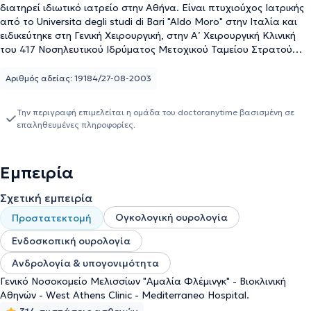
διατηρεί ιδιωτικό ιατρείο στην Αθήνα. Είναι πτυχιούχος Ιατρικής
από το Universita degli studi di Bari "Aldo Moro" στην Ιταλία και
ειδικεύτηκε στη Γενική Χειρουργική, στην Α’ Χειρουργική Κλινική
του 417 Νοσηλευτικού Ιδρύματος Μετοχικού Ταμείου Στρατού
(ΝΙΜΤΣ) και στην Ουρολογία, στην Ουρολογική Κλινική του
Γενικού Νοσοκομείου Μελισσίων "Αμαλία Φλέμινγκ". Επιπλέον,
Αριθμός αδείας: 19184/27-08-2003
παρακολούθησε μεταπτυχιακό πρόγραμμα στην Διοίκηση
Μονάδων Υγείας, από το Ελληνικό Ανοικτό Πανεπιστήμιο και
Την περιγραφή επιμελείται η ομάδα του doctoranytime βασισμένη σε
μετεκπαιδεύτηκε στο Ουρολογικό Υπερηχογράφημα, στο Γενικό
επαληθευμένες πληροφορίες.
Κρατικό Νοσοκομείο Νίκαιας - Πειραιώς "Άγιος Παντελεήμων".
Είναι συνεργάτης του ΙΑΣΩ, της Immedica Clinic, του Ιατρικού
Αθηνών Κλινική Παλαιού Φαλήρου. Τέλος, ο γιατρός είναι μέλος
Εμπειρία
του Ιατρικού Συλλόγου Αθηνών, της Ελληνικής Ουρολογικής
Εταιρείας, της Ευρωπαϊκής Ουρολογικής Εταιρείας, της
Σχετική εμπειρία
International Society for Sexual Medicine και της European Society
for Sexual Medicine.
Ογκολογική ουρολογία
Προστατεκτομή
Ενδοσκοπική ουρολογία
Ανδρολογία & υπογονιμότητα
Γενικό Νοσοκομείο Μελισσίων "Αμαλία Φλέμινγκ" - Βιοκλινική
Αθηνών - West Athens Clinic - Mediterraneo Hospital.