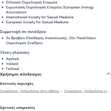
Ελληνική Ουρολογική Εταιρεία
Ευρωπαϊκή Ουρολογική Εταιρεία (European Urology
Association)
International Society for Sexual Medicine
European Society for Sexual Medicine
Συμμετοχή σε συνέδρια
3ο Βραβείο Ελεύθερης Ανακοίνωσης, 20ο Πανελλήνιο
Ουρολογικό Συνέδριο
Ξένες γλώσσες
Αγγλικά
Ιταλικά
Γαλλικά
Χρήσιμοι σύνδεσμοι
Κοντινές περιοχές
Ουρολόγοι - Ανδρολόγοι στην Αθήνα
Ουρολόγοι - Ανδρολόγοι στα
Κάτω Πατήσια
Ουρολόγοι - Ανδρολόγοι στους Αμπελόκηπους
Ουρολόγοι - Ανδρολόγοι στο Γαλάτσι
Ουρολόγοι - Ανδρολόγοι στο
Σχετικές υπηρεσίες
Κολωνάκι
Ουρολόγοι - Ανδρολόγοι στην Πλατεία Μαβίλη