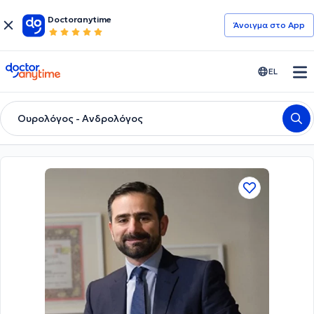
Doctoranytime
Άνοιγμα στο App
doctoranytime
EL
Ουρολόγος - Ανδρολόγος