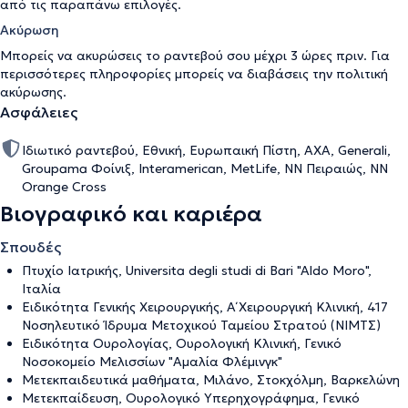
από τις παραπάνω επιλογές.
Ακύρωση
Μπορείς να ακυρώσεις το ραντεβού σου μέχρι 3 ώρες πριν. Για
περισσότερες πληροφορίες μπορείς να διαβάσεις την
πολιτική
ακύρωσης
.
Ασφάλειες
Ιδιωτικό ραντεβού, Εθνική, Ευρωπαική Πίστη, AXA, Generali,
Groupama Φοίνιξ, Interamerican, MetLife, NN Πειραιώς, NN
Orange Cross
Βιογραφικό και καριέρα
Σπουδές
Πτυχίο Ιατρικής, Universita degli studi di Bari "Aldo Moro",
Ιταλία
Ειδικότητα Γενικής Χειρουργικής, Α΄ Χειρουργική Κλινική, 417
Νοσηλευτικό Ίδρυμα Μετοχικού Ταμείου Στρατού (ΝΙΜΤΣ)
Ειδικότητα Ουρολογίας, Ουρολογική Κλινική, Γενικό
Νοσοκομείο Μελισσίων "Αμαλία Φλέμινγκ"
Μετεκπαιδευτικά μαθήματα, Μιλάνο, Στοκχόλμη, Βαρκελώνη
Μετεκπαίδευση, Ουρολογικό Υπερηχογράφημα, Γενικό