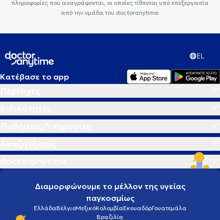
πληροφορίες που αναγράφονται, οι οποίες τίθενται υπό επεξεργασία
από την ομάδα του doctoranytime.
EL
Κατέβασε το app
Περιοχές
Ειδικότητες
Παθήσεις/Υπηρεσίες
Αναζητήσεις
doctoranytime
Διαμορφώνουμε το μέλλον της υγείας
παγκοσμίως
Ελλάδα
Βέλγιο
Μεξικό
Κολομβία
Εκουαδόρ
Γουατεμάλα
Βραζιλία