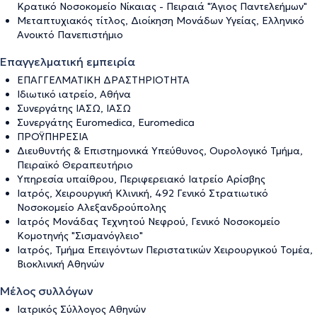
Κρατικό Νοσοκομείο Νίκαιας - Πειραιά "Άγιος Παντελεήμων"
Μεταπτυχιακός τίτλος, Διοίκηση Μονάδων Υγείας, Ελληνικό
Ανοικτό Πανεπιστήμιο
Επαγγελματική εμπειρία
ΕΠΑΓΓΕΛΜΑΤΙΚΗ ΔΡΑΣΤΗΡΙΟΤΗΤΑ
Ιδιωτικό ιατρείο, Αθήνα
Συνεργάτης ΙΑΣΩ, ΙΑΣΩ
Συνεργάτης Euromedica, Euromedica
ΠΡΟΫΠΗΡΕΣΙΑ
Διευθυντής & Επιστημονικά Υπεύθυνος, Ουρολογικό Τμήμα,
Πειραϊκό Θεραπευτήριο
Υπηρεσία υπαίθρου, Περιφερειακό Ιατρείο Αρίσβης
Ιατρός, Χειρουργική Κλινική, 492 Γενικό Στρατιωτικό
Νοσοκομείο Αλεξανδρούπολης
Ιατρός Μονάδας Τεχνητού Νεφρού, Γενικό Νοσοκομείο
Κομοτηνής "Σισμανόγλειο"
Ιατρός, Τμήμα Επειγόντων Περιστατικών Χειρουργικού Τομέα,
Βιοκλινική Αθηνών
Μέλος συλλόγων
Ιατρικός Σύλλογος Αθηνών