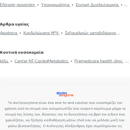
Εξέταση προστάτη
Υπογονιμότητα
Στυτική Δυσλειτουργία
Ουρολόγοι - Ανδρολόγοι στο Περιστέρι
Ουρολόγοι - Ανδρολόγοι
Κυστεοσκόπηση
Ηλεκτρονική συνταγογράφηση
Περιτομή
στην Πανόρμου
Ουρολόγοι - Ανδρολόγοι στο Μαρούσι
Βιοψία προστάτη
Βραχύς χαλινός
Ακράτεια
Ουροδυναμικός
Ουρολόγοι - Ανδρολόγοι στα Ιλίσια
Ουρολόγοι - Ανδρολόγοι στο
Άρθρα υγείας
έλεγχος
Υδροκήλη
Σπερματοκήλη
Καλοήθης υπερπλασία
Παγκράτι
Ουρολόγοι - Ανδρολόγοι στο Νέο Ψυχικό
Ουρολόγοι -
Ακράτεια
Κονδυλώματα HPV
Σεξουαλικώς μεταδιδόμενα
προστάτη
Σπερμοδιάγραμμα
Πέτρα στα νεφρά
Ανδρολόγοι στου Ζωγράφου
Ουρολόγοι - Ανδρολόγοι στη Νέα
νοσήματα (ΣΜΝ)
Υπογονιμότητα
Νεφρολιθίαση
Προστατεκτομή
Ουρολοίμωξη
Πρόωρη
Φιλαδέλφεια
Ουρολόγοι - Ανδρολόγοι στον Νέο Κόσμο
εκσπερμάτωση
Κιρσοκήλη
Ουρολόγοι - Ανδρολόγοι στον Βύρωνα
Ουρολόγοι - Ανδρολόγοι
Κοντινά νοσοκομεία
στον Χολαργό
Ουρολόγοι - Ανδρολόγοι στη Νέα Ιωνία
Ιάζω
Center NT-CardioMetabolics
Premedicare health clinic
Ουρολόγοι - Ανδρολόγοι στην Καλλιθέα
Ουρολόγοι - Ανδρολόγοι
Premedicare Health Clinic
Bioclab Ιδιωτικά Πολυιατρεία
στην Πετρούπολη
Το doctoranytime είναι ένα end-to-end solution που υποστηρίζει τον
χρήστη από τη στιγμή που αντιμετωπίζει ένα ιατρικό σύμπτωμα μέχρι τη
στιγμή της λύσης του, δίνοντας του τη δυνατότητα να βρεί τον ειδικό που
χρειάζεται, να ζητήσει καθοδήγηση μέσω chat και να μιλήσει μαζί του
μέσω βιντεοκλήσης. Ο Κολαγγης Αλεξανδρος έχει συμπληρώσει τις