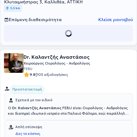
εξοπλισμένο με τελευταίας γενιάς υπερηχογράφο και μέσα στο
Κλυταιμνήστρας 3, Καλλιθέα, ΑΤΤΙΚΗ
χώρο διενεργείται μια σειρά από εξειδικευμένες εξετάσεις, όπως
5,5 km
εύκαμπτη κυστεοσκόπηση, διορθική βιοψία προστάτου,
ουροροομέτρηση και triplex πέους.
Επόμενη διαθεσιμότητα
Κλείσε ραντεβού
Dr. Καλαντζής Αναστάσιος
Χειρούργος Ουρολόγος - Ανδρολόγος
FEBU
|
9.8
103 αξιολογήσεις
Προστατεκτομή
Σχετικά με τον ειδικό
Ο
Dr. Καλαντζής Αναστάσιος
FEBU είναι Ουρολόγος - Ανδρολόγος
και διατηρεί ιδιωτικό ιατρείο στο Παλαιό Φάληρο, ενώ παράλληλα
διατελεί Διευθυντής της Α’ Ουρολογικής Κλινικής του Νοσοκομείου
Ερρίκος Ντυνάν Hospital Center από το 2017. Είναι πτυχιούχος της
Απλή επίσκεψη
Ιατρικής σχολής του Πανεπιστημίου Napoka της Ρουμανίας και
Δες το κόστος
εκπονεί διδακτορική διατριβή. Απέκτησε ειδίκευση στην Ουρολογία