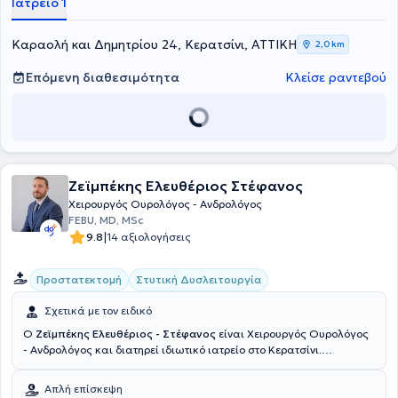
Ιατρείο 1
υπηρεσιών, εξατομικευμένες για τις ανάγκες του εκάστοτε
ασθενούς.
Καραολή και Δημητρίου 24, Κερατσίνι, ΑΤΤΙΚΗ
2,0 km
Επόμενη διαθεσιμότητα
Κλείσε ραντεβού
Ζεϊμπέκης Ελευθέριος Στέφανος
Χειρουργός Ουρολόγος - Ανδρολόγος
FEBU, MD, MSc
|
9.8
14 αξιολογήσεις
Προστατεκτομή
Στυτική Δυσλειτουργία
Σχετικά με τον ειδικό
Ο
Ζεϊμπέκης Ελευθέριος - Στέφανος
είναι Χειρουργός Ουρολόγος
- Ανδρολόγος και διατηρεί ιδιωτικό ιατρείο στο Κερατσίνι.
Αποφοίτησε από την Ιατρική Σχολή του Carol Davila University of
Medicine and Pharmacy έχοντας αποκτήσει το πτυχίο του. Στη
Απλή επίσκεψη
συνέχεια, έλαβε ειδικότητα Ουρολογίας στην Α' Πανεπιστημιακή