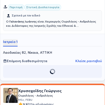
Περιτομή
Στυτική Δυσλειτουργία
Σχετικά με τον ειδικό
Ο
Γαλανάκης Ιωάννης
είναι Χειρουργός Ουρολόγος - Ανδρολόγος
και Διδάκτορας της Ιατρικής Σχολής του Εθνικού &
Καποδιστριακού Πανεπιστημίου Αθηνών με ιδιωτικό ιατρείο στους
Αμπελόκηπους και στη Νίκαια. Ολοκλήρωσε τις βασικές του
σπουδές στην Ιατρική σχολή του Αριστοτελείου Πανεπιστημίου
Ιατρείο 1
Θεσσαλονίκης. Ως στρατιωτικός ιατρός αποφοίτησε παράλληλα
και από τη Στρατιωτική Σχολή Αξιωματικών Σωμάτων,
συνεχίζοντας στο Πολεμικό Ναυτικό. Ξεκίνησε την ειδίκευσή του
Λαοδικείας 82, Νίκαια, ΑΤΤΙΚΗ
στην Ουρολογία στα Ναυτικά Νοσοκομεία Κρήτης και Αθηνών και
την ολοκλήρωσε στο Γ.Ν.Α. «Γ. Γεννηματάς». Έγινε μέλος, μετά από
Επόμενη διαθεσιμότητα
Κλείσε ραντεβού
πανευρωπαϊκές εξετάσεις, του Ευρωπαϊκού Κολλεγίου Ουρολόγων
(Fellow of the European Board of Urology, FEBU) και, ακολούθως,
μετεκπαιδεύτηκε επί διετία στην Ιταλία (San Bassiano Ospedale,
Bassano del Grappa) και στη Μ. Βρετανία (Freeman
Hospital, Newcastle upon Tyne), καλύπτοντας όλο το φάσμα της
σύγχρονης αντιμετώπισης των ουρολογικών παθήσεων, με
προσανατολισμό στις ελάχιστα επεμβατικές τεχνικές
Χρυσοχοΐδης Γεώργιος
(ενδοουρολογία - λαπαροσκοπική ουρολογία) καθώς και στην
Ουρολόγος - Ανδρολόγος
ανδρολογία. Το συγγραφικό - επιστημονικό του έργο είναι πλούσιο
MSc, FEBU
και περιλαμβάνει δημοσιεύσεις σε διεθνή και ελληνικά περιοδικά
|
9.9
1254 αξιολογήσεις