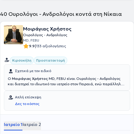
40
Ουρολόγοι - Ανδρολόγοι κοντά στη Νίκαια
Μοιράγιας Χρήστος
Ουρολόγος - Ανδρολόγος
MD, FEBU
|
9.9
133 αξιολογήσεις
Κιρσοκήλη
Προστατεκτομή
Σχετικά με τον ειδικό
Ο
Μοιράγιας Χρήστος
MD, FEBU είναι Ουρολόγος - Ανδρολόγος
και διατηρεί το ιδιωτικό του ιατρείο στον Πειραιά, ενώ παράλληλα
είναι Επιστημονικός συνεργάτης του Νοσοκομείου "Metropolitan
Hospital", στο Φάληρο. Είναι πτυχιούχος της Ιατρικής Σχολής του
Απλή επίσκεψη
Εθνικού και Καποδιστριακού Πανεπιστημίου Αθηνών. Είναι
Δες το κόστος
εξειδικευμένος χειρουργός στην Ελάχιστα Επεμβατική και
Ενδοσκοπική Χειρουργική αντιμετώπιση σε παθήσεις του προστάτη,
τη Λιθίαση του ουροποιητικού και την Ουρολογική ογκολογία.
Χρησιμοποιεί για τα επιμέρους περιστατικά του τις πιο σύγχρονες
Ιατρείο 1
Ιατρείο 2
μεθόδους, όπως laser λιθοθριψίας, turis προστατεκτομή και
τοποθέτηση ταινίας ακράτειας tot-tvt. Παράλληλα, από το 2016