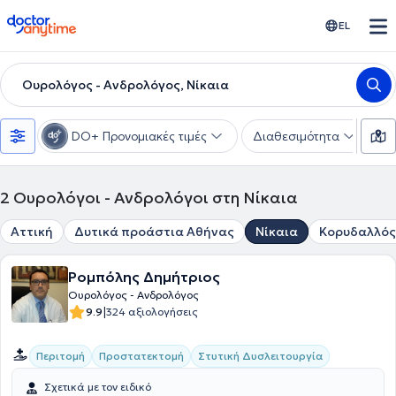
doctoranytime
EL
Ουρολόγος - Ανδρολόγος, Νίκαια
DO+ Προνομιακές τιμές
Διαθεσιμότητα
Υ
2
Ουρολόγοι - Ανδρολόγοι στη Νίκαια
Αττική
Δυτικά προάστια Αθήνας
Νίκαια
Κορυδαλλός
Ρομπόλης Δημήτριος
Ουρολόγος - Ανδρολόγος
|
9.9
324 αξιολογήσεις
Περιτομή
Προστατεκτομή
Στυτική Δυσλειτουργία
Σχετικά με τον ειδικό