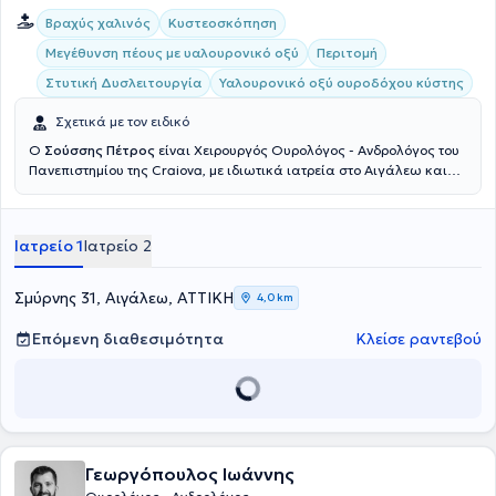
Βραχύς χαλινός
Κυστεοσκόπηση
Μεγέθυνση πέους με υαλουρονικό οξύ
Περιτομή
Στυτική Δυσλειτουργία
Υαλουρονικό οξύ ουροδόχου κύστης
Σχετικά με τον ειδικό
Ο
Σούσσης Πέτρος
είναι Χειρουργός Ουρολόγος - Ανδρολόγος του
Πανεπιστημίου της Craiova, με ιδιωτικά ιατρεία στο Αιγάλεω και
στο Περιστέρι. Με πολυετή εμπειρία και επιστημονική κατάρτιση
αντιμετωπίζει ουρολογικές παθήσεις ανδρών και γυναικών.
Εξειδικευμένος στην ελάχιστα επεμβατική ενδοσκοπική χειρουργική
Ιατρείο 1
Ιατρείο 2
αντιμετώπιση καλοήθους υπερπλασίας του προστάτη (TURis), στην
θεραπεία κονδυλωμάτων με εξάχνωση, καθώς και στην γυναικεία
ακράτεια. Το 1990-1994 θήτευσε στην Ουρολογική Κλινική του
Σμύρνης 31, Αιγάλεω, ΑΤΤΙΚΗ
4,0 km
Γενικού Νοσοκομείου Αθηνών "Ευαγγελισμός", μετέχοντας ενεργά
στο πρώτο Ανδρολογικό Ιατρείο σε Δημόσιο Νοσοκομείο στην
Επόμενη διαθεσιμότητα
Κλείσε ραντεβού
Ελλάδα με την καθοδήγηση του Dr. Κωνσταντινίδη Κωνσταντίνου.
Τέλος, ο γιατρός μέχρι σήμερα έχει συμμετάσχει με ανακοινώσεις
σε παγκόσμια, πανευρωπαϊκά και ελληνικά ουρολογικά συνέδρια
και είναι μέλος της Ελληνικής Ουρολογικής Εταιρείας.
Γεωργόπουλος Ιωάννης