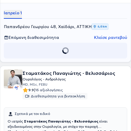
εξειδικευμένες υπηρεσίες έχοντας ιδιαίτερη εμπειρία στην
ενδοσκοπική ουρολογία και αντιμετωπίζει πλήθος παθήσεων,
Ιατρείο 1
όπως αιματουρία, ακράτεια, βραχύς χαλινός, φίμωση πέους,
καλοήθης υπερπλασία προστάτη, καρκίνος ουροδόχου κύστεως,
καρκίνος προστάτη, κονδυλώματα, λιθίαση, λιθίαση ουροποιητικού
Παπανδρέου Γεωργίου 48, Χαϊδάρι, ΑΤΤΙΚΗ
4,6 km
και νεφρολιθίαση. Τέλος, ο γιατρός είναι μέλος της Ελληνικής
Ουρολογικής Εταιρείας και της Ευρωπαϊκής Ουρολογικής
Επόμενη διαθεσιμότητα
Κλείσε ραντεβού
Εταιρείας.
Σταματάκος Παναγιώτης - Βελισσάριος
Ουρολόγος - Ανδρολόγος
MD, MSc, FEBU
|
9.9
16 αξιολογήσεις
Διαθεσιμότητα για βιντεοκλήση
Σχετικά με τον ειδικό
Ο ιατρός
Σταματάκος Παναγιώτης - Βελισσάριος
είναι
εξειδικευμένος στην Ουρολογία, με στόχο την παροχή