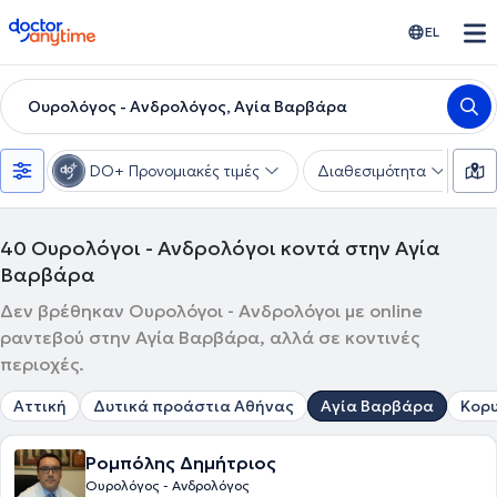
doctoranytime
EL
Ουρολόγος - Ανδρολόγος, Αγία Βαρβάρα
DO+ Προνομιακές τιμές
Διαθεσιμότητα
Υ
40
Ουρολόγοι - Ανδρολόγοι κοντά στην Αγία
Βαρβάρα
Δεν βρέθηκαν Ουρολόγοι - Ανδρολόγοι με online
ραντεβού στην Αγία Βαρβάρα, αλλά σε κοντινές
περιοχές.
Αττική
Δυτικά προάστια Αθήνας
Αγία Βαρβάρα
Κορ
Ρομπόλης Δημήτριος
Ουρολόγος - Ανδρολόγος