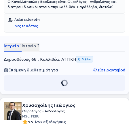
Ο
Κανελλόπουλος Βασίλειος
είναι Ουρολόγος - Ανδρολόγος και
διατηρεί ιδιωτικό ιατρείο στην Καλλιθέα. Παράλληλα, διατελεί
Επιμελητής της Στ' Ουρολογικής Κλινικής στο Metropolitan General.
Σπούδασε Ιατρική στο Ιατρικό Πανεπιστήμιο Βάρνας και ειδικεύτηκε
Απλή επίσκεψη
στο Αντικαρκινικό Νοσοκομείο Θεσσαλονίκης "Θεαγένειο" και στο
Δες το κόστος
Γενικό Νοσοκομείο Αθηνών "Ιπποκράτειο". Επιπλέον, ο γιατρός είναι
πιστοποιημένος στη χρήση υπερήχων. Διαθέτει πολυετή εμπειρία
και έχει εργαστεί για τρία χρόνια ως Επικουρικός Επιμελητής στο
Γενικό Νοσοκομείο Αθηνών "Ερυθρός Σταυρός". Τέλος, έχει
Ιατρείο 1
Ιατρείο 2
συμμετάσχει σε πλήθος σεμιναρίων και συνεδρίων και
εξειδικεύεται στη λιθίαση του ουροποιητικού.
Δημοσθένους 68 , Καλλιθέα, ΑΤΤΙΚΗ
5,9 km
Επόμενη διαθεσιμότητα
Κλείσε ραντεβού
Χρυσοχοΐδης Γεώργιος
Ουρολόγος - Ανδρολόγος
MSc, FEBU
|
9.9
1254 αξιολογήσεις