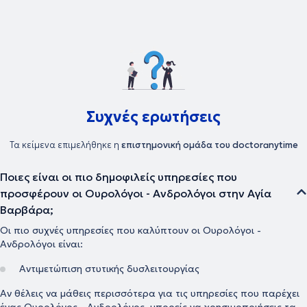
ουρολογίας. Η πολυετής επαγγελματική εμπειρία αποδεικνύεται
από τις εξειδικευμένες υπηρεσίες που παρέχει και το πλήθος
παθήσεων που αντιμετωπίζει στο ιδιωτικό του ιατρείο. Τέλος, η
συνεχής ενημέρωσή του αποτελεί το κλειδί της επικοινωνίας με
ασθενείς και συναδέλφους ιατρούς και έχει ως απώτερο σκοπό την
άριστη παροχή υπηρεσιών υγείας σε όλους τους Ουρολογικούς
ασθενείς.
Συχνές ερωτήσεις
Τα κείμενα επιμελήθηκε η
επιστημονική ομάδα του doctoranytime
Ποιες είναι οι πιο δημοφιλείς υπηρεσίες που
προσφέρουν οι Ουρολόγοι - Ανδρολόγοι στην Αγία
Βαρβάρα;
Οι πιο συχνές υπηρεσίες που καλύπτουν οι Ουρολόγοι -
Ανδρολόγοι είναι:
Αντιμετώπιση στυτικής δυσλειτουργίας
Αν θέλεις να μάθεις περισσότερα για τις υπηρεσίες που παρέχει