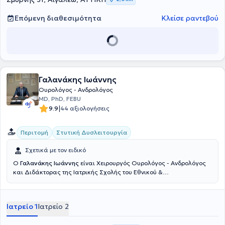
Γενικού Νοσοκομείου Αθηνών "Ευαγγελισμός", μετέχοντας ενεργά
στο πρώτο Ανδρολογικό Ιατρείο σε Δημόσιο Νοσοκομείο στην
Επόμενη διαθεσιμότητα
Κλείσε ραντεβού
Ελλάδα με την καθοδήγηση του Dr. Κωνσταντινίδη Κωνσταντίνου.
Τέλος, ο γιατρός μέχρι σήμερα έχει συμμετάσχει με ανακοινώσεις
σε παγκόσμια, πανευρωπαϊκά και ελληνικά ουρολογικά συνέδρια
και είναι μέλος της Ελληνικής Ουρολογικής Εταιρείας.
Γαλανάκης Ιωάννης
Ουρολόγος - Ανδρολόγος
MD, PhD, FEBU
|
9.9
44 αξιολογήσεις
Περιτομή
Στυτική Δυσλειτουργία
Σχετικά με τον ειδικό
Ο
Γαλανάκης Ιωάννης
είναι Χειρουργός Ουρολόγος - Ανδρολόγος
και Διδάκτορας της Ιατρικής Σχολής του Εθνικού &
Καποδιστριακού Πανεπιστημίου Αθηνών με ιδιωτικό ιατρείο στους
Αμπελόκηπους και στη Νίκαια. Ολοκλήρωσε τις βασικές του
σπουδές στην Ιατρική σχολή του Αριστοτελείου Πανεπιστημίου
Ιατρείο 1
Ιατρείο 2
Θεσσαλονίκης. Ως στρατιωτικός ιατρός αποφοίτησε παράλληλα
και από τη Στρατιωτική Σχολή Αξιωματικών Σωμάτων,