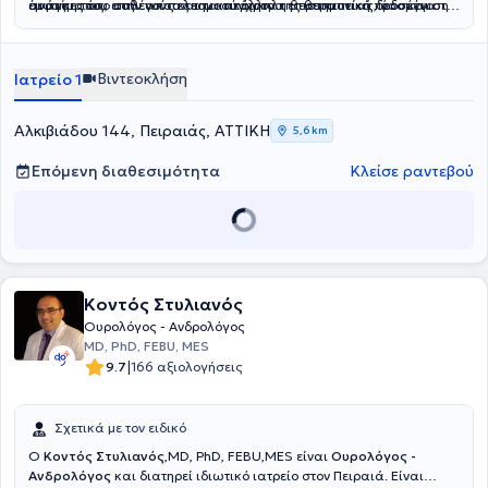
συστήματος, επιλέγοντας την κατάλληλη θεραπευτική προσέγγιση
ανάγκες του ασθενούς και τα σύγχρονα επιστημονικά δεδομένα.
έμφαση τόσο στην αποτελεσματικότητα της θεραπείας, όσο και στη
για κάθε ασθενή, με βάση τα σύγχρονα επιστημονικά δεδομένα.
συνολική φροντίδα του ασθενούς.
Βιντεοκλήση
Ιατρείο 1
Αλκιβιάδου 144, Πειραιάς, ΑΤΤΙΚΗ
5,6 km
Επόμενη διαθεσιμότητα
Κλείσε ραντεβού
Κοντός Στυλιανός
Ουρολόγος - Ανδρολόγος
MD, PhD, FEBU, MES
|
9.7
166 αξιολογήσεις
Σχετικά με τον ειδικό
Ο
Κοντός Στυλιανός
,MD, PhD, FEBU,MES είναι
Ουρολόγος -
Ανδρολόγος
και διατηρεί ιδιωτικό ιατρείο στον Πειραιά. Είναι