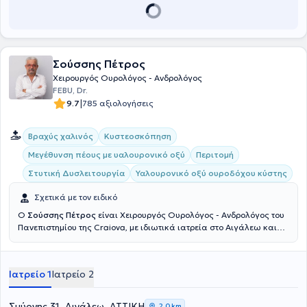
Σούσσης Πέτρος
Χειρουργός Ουρολόγος - Ανδρολόγος
FEBU, Dr.
|
9.7
785 αξιολογήσεις
Βραχύς χαλινός
Κυστεοσκόπηση
Μεγέθυνση πέους με υαλουρονικό οξύ
Περιτομή
Στυτική Δυσλειτουργία
Υαλουρονικό οξύ ουροδόχου κύστης
Σχετικά με τον ειδικό
Ο
Σούσσης Πέτρος
είναι Χειρουργός Ουρολόγος - Ανδρολόγος του
Πανεπιστημίου της Craiova, με ιδιωτικά ιατρεία στο Αιγάλεω και
στο Περιστέρι. Με πολυετή εμπειρία και επιστημονική κατάρτιση
αντιμετωπίζει ουρολογικές παθήσεις ανδρών και γυναικών.
Εξειδικευμένος στην ελάχιστα επεμβατική ενδοσκοπική χειρουργική
Ιατρείο 1
Ιατρείο 2
αντιμετώπιση καλοήθους υπερπλασίας του προστάτη (TURis), στην
θεραπεία κονδυλωμάτων με εξάχνωση, καθώς και στην γυναικεία
ακράτεια. Το 1990-1994 θήτευσε στην Ουρολογική Κλινική του
Σμύρνης 31, Αιγάλεω, ΑΤΤΙΚΗ
2,0 km