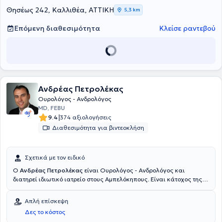
Θησέως 242, Καλλιθέα, ΑΤΤΙΚΗ
5,3 km
Επόμενη διαθεσιμότητα
Κλείσε ραντεβού
Ανδρέας Πετρολέκας
Ουρολόγος - Ανδρολόγος
MD, FEBU
|
9.4
374 αξιολογήσεις
Διαθεσιμότητα για βιντεοκλήση
Σχετικά με τον ειδικό
Ο
Ανδρέας Πετρολέκας
είναι Ουρολόγος - Ανδρολόγος και
διατηρεί ιδιωτικό ιατρείο στους Αμπελόκηπους. Είναι κάτοχος της
πιστοποίησης από το European Board of Urology και εξειδικευμένος
σε διεθνώς αναγνωρισμένες κλινικές και κέντρα εξωσωματικής
Απλή επίσκεψη
γονιμοποίησης στο Παρίσι πάνω στις ελάχιστα επεμβατικές
Δες το κόστος
τεχνικές αντιμετώπισης της υπερπλασίας του προστάτη (εξάχνωση