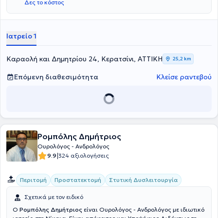
Δες το κόστος
επαγγελματικής του πορείας, υπηρέτησε για 18 έτη στο ΙΚΑ - ΠΕΔΥ
Αμφιάλης και Αγίας Σοφίας, ενώ σήμερα παράλληλα με το ιδιωτικό
του ιατρείο, διατηρεί συνεργασία με τις κλινικές "Παναγιά η
Οδηγήτρια" και "Ρέα". Στο ιδιωτικό του ιατρείο προσφέρει πλήθος
Ιατρείο 1
υπηρεσιών, εξατομικευμένες για τις ανάγκες του εκάστοτε
ασθενούς.
Καραολή και Δημητρίου 24, Κερατσίνι, ΑΤΤΙΚΗ
25,2 km
Επόμενη διαθεσιμότητα
Κλείσε ραντεβού
Ρομπόλης Δημήτριος
Ουρολόγος - Ανδρολόγος
|
9.9
324 αξιολογήσεις
Περιτομή
Προστατεκτομή
Στυτική Δυσλειτουργία
Σχετικά με τον ειδικό
Ο
Ρομπόλης Δημήτριος
είναι Ουρολόγος - Ανδρολόγος με ιδιωτικό