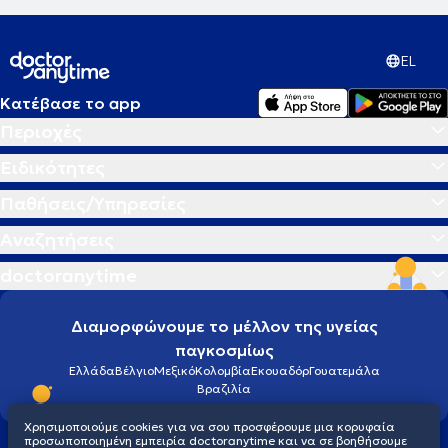
EL
Κατέβασε το app
Περιοχές
Ειδικότητες
Παθήσεις/Υπηρεσίες
Αναζητήσεις
doctoranytime
Διαμορφώνουμε το μέλλον της υγείας
παγκοσμίως
Ελλάδα
Βέλγιο
Μεξικό
Κολομβία
Εκουαδόρ
Γουατεμάλα
Βραζιλία
Χρησιμοποιούμε cookies για να σου προσφέρουμε μια κορυφαία
προσωποποιημένη εμπειρία doctoranytime και να σε βοηθήσουμε