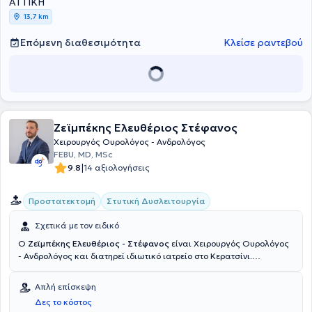
ΑΤΤΙΚΗ
περιοδικά και έχει πραγματοποιήσει παρουσιάσεις σε πλήθος
13,7 km
συνεδρίων στην Ελλάδα και το εξωτερικό, συμβάλλοντας ενεργά
στην επιστημονική πρόοδο στον τομέα της ουρολογίας.
Επόμενη διαθεσιμότητα
Κλείσε ραντεβού
Ζεϊμπέκης Ελευθέριος Στέφανος
Χειρουργός Ουρολόγος - Ανδρολόγος
FEBU, MD, MSc
|
9.8
14 αξιολογήσεις
Προστατεκτομή
Στυτική Δυσλειτουργία
Σχετικά με τον ειδικό
Ο
Ζεϊμπέκης Ελευθέριος - Στέφανος
είναι Χειρουργός Ουρολόγος
- Ανδρολόγος και διατηρεί ιδιωτικό ιατρείο στο Κερατσίνι.
Αποφοίτησε από την Ιατρική Σχολή του Carol Davila University of
Medicine and Pharmacy έχοντας αποκτήσει το πτυχίο του. Στη
Απλή επίσκεψη
συνέχεια, έλαβε ειδικότητα Ουρολογίας στην Α' Πανεπιστημιακή
Δες το κόστος
Ουρολογική Κλινική του Γενικού Νοσοκομείου Αθηνών "Λαϊκό" και