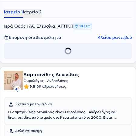
ογκολογία του ουροποιητικού, με έμφαση στις ελάχιστα
επεμβατικές τεχνικές και τις λαπαροσκοπικές επεμβάσεις. Πλούσιο
Ιατρείο 1
Ιατρείο 2
επιστημονικό και κλινικό έργο με επίκεντρο τη διαχείριση σύνθετων
ογκολογικών περιστατικών, με στόχο την ολοκληρωμένη και
εξατομικευμένη φροντίδα υψηλής ακρίβειας. Διαθέτει πληθώρα
Ιερά Οδός 17Α, Ελευσίνα, ΑΤΤΙΚΗ
18,3 km
δημοσιευμένων εργασιών σε διεθνή περιοδικά, με ενεργή συμμετοχή
σε ελληνικά και διεθνή συνέδρια καθώς και έχει λάβει
Επόμενη διαθεσιμότητα
Κλείσε ραντεβού
Επιστημονικές Διακρίσεις. Είναι μέλος της Επιτροπής
Ουρογεννητικής Ογκολογίας της Ελληνικής Ουρολογικής Εταιρείας
και μέλος του τμήματος ενδοουρολογίας και λαπαροσκοπικης
χειρουργικής της Ελληνικής Ουρολογικής εταιρείας.
Λαμπρινίδης Λεωνίδας
Ουρολόγος - Ανδρολόγος
|
9.8
69 αξιολογήσεις
Σχετικά με τον ειδικό
Ο
Λαμπρινίδης Λεωνίδας
είναι Ουρολόγος - Ανδρολόγος και
διατηρεί ιδιωτικό ιατρείο στο Κερατσίνι από το 2000. Είναι
απόφοιτος της Ιατρικής Σχολής του Πανεπιστημίου Πατρών και
ολοκλήρωσε την ειδικότητά του στην Ουρολογική Κλινική του
Απλή επίσκεψη
Γενικού Νοσοκομείου Πειραιά "Τζάνειο". Κατά τη διάρκεια της