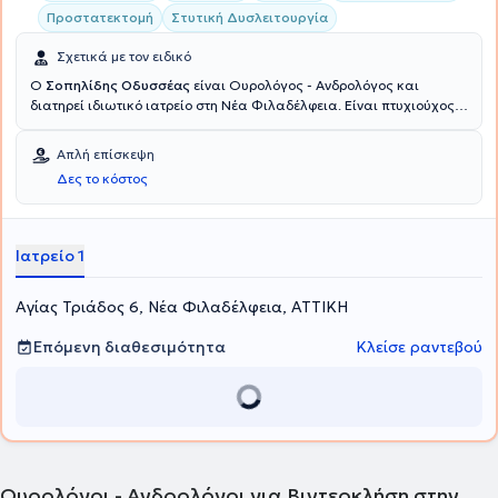
Προστατεκτομή
Στυτική Δυσλειτουργία
Σχετικά με τον ειδικό
Ο
Σοπηλίδης Οδυσσέας
είναι Ουρολόγος - Ανδρολόγος και
διατηρεί ιδιωτικό ιατρείο στη Νέα Φιλαδέλφεια. Είναι πτυχιούχος
της Κρατικής Ιατρικής Σχολής του Almaty του Καζακστάν,
ειδικεύτηκε στην Ουρολογία στη Β' Πανεπιστημιακή Κλινική του
Απλή επίσκεψη
Γενικού Νοσοκομείου Αττικής "Σισμανόγλειο" και ολοκλήρωσε την
Δες το κόστος
μετεκπαίδευση του στο Λονδίνο. Το ερευνητικό του ενδιαφέρον
εστιάζεται στη Λαπαρασκοπική Χειρουργική, στην Ενουρολογία και
στην Ουρολογική Ογκολογία. Τέλος, ο ιατρός είναι μέλος της
Ελληνικής Ουρολογικής Εταιρείας.
Ιατρείο 1
Αγίας Τριάδος 6, Νέα Φιλαδέλφεια, ΑΤΤΙΚΗ
Επόμενη διαθεσιμότητα
Κλείσε ραντεβού
Ουρολόγοι - Ανδρολόγοι για Βιντεοκλήση στην