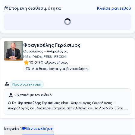
συνέδρια με επιστημονικές παρουσιάσεις. Στόχος του είναι η
παροχή υψηλού επιπέδου ιατρικών υπηρεσιών, βασισμένων σε
Επόμενη διαθεσιμότητα
Κλείσε ραντεβού
συνεχή εκπαίδευση και επιστημονική τεκμηρίωση.
Φραγκούλης Γεράσιμος
Ουρολόγος - Ανδρολόγος
MSc, PhDc, FEBU, FECSM
|
10.0
90 αξιολογήσεις
Διαθεσιμότητα για βιντεοκλήση
Προστατεκτομή
Σχετικά με τον ειδικό
Ο Dr.
Φραγκούλης Γεράσιμος
είναι Xειρουργός Ουρολόγος -
Ανδρολόγος και διατηρεί ιατρεία στην Αθήνα και το Λονδίνο. Είναι
απόφοιτος της Ιατρικής Σχολής του Πανεπιστημίου Πατρών και
κάτοχος μεταπτυχιακού τίτλου ειδίκευσης στην Ελάχιστα
Επεμβατική Χειρουργική, Ρομποτική Χειρουργική και
Βιντεοκλήση
Ιατρείο 1
Τηλεχειρουργική από την Ιατρική Σχολή του Εθνικού και