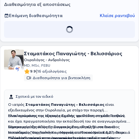
Διαθεσιμότητα εξ αποστάσεως
Ιατρικού Συλλόγου Πειραιά.
Επόμενη διαθεσιμότητα
Κλείσε ραντεβού
Σταματάκος Παναγιώτης - Βελισσάριος
Ουρολόγος - Ανδρολόγος
MD, MSc, FEBU
|
9.9
16 αξιολογήσεις
Διαθεσιμότητα για βιντεοκλήση
Σχετικά με τον ειδικό
Ο ιατρός
Σταματάκος Παναγιώτης - Βελισσάριος
είναι
εξειδικευμένος στην Ουρολογία, με στόχο την παροχή
ολοκληρωμένης και εξατομικευμένης φροντίδας σε κάθε ασθενή.
Είναι απόφοιτος της Ιατρικής Σχολής του Πανεπιστημίου Πατρών
και έχει πραγματοποιήσει την εκπαίδευσή του σε αναγνωρισμένα
Nοσοκομεία της Αθήνας. Συγκεκριμένα, ολοκλήρωσε ένα έτος
Σήμερα εργάζεται ως Επικουρικός Επιμελητής Β’ στο Γενικό
εκπαίδευσης στη Γενική Χειρουργική στο Γενικό Νοσοκομείο Πειραιά
Νοσοκομείο "Κοργιαλένειο - Μπενάκειο Νοσοκομείο Ε.Ε.Σ.", όπου
"Τζάνειο", αποκτώντας σημαντική κλινική εμπειρία, και στη
συμμετέχει ενεργά στην αντιμετώπιση τόσο απλών, οσο και
Έχει ολοκληρώσει το πρόγραμμα μεταπτυχιακών σπουδών της