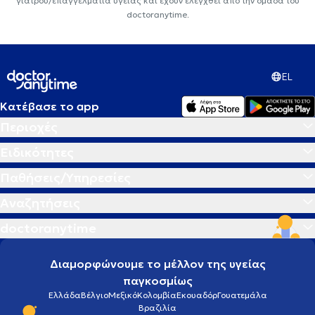
γιατρού/επαγγελματία υγείας και έχουν ελεγχθεί από την ομάδα του
doctoranytime.
EL
Κατέβασε το app
Περιοχές
Ειδικότητες
Παθήσεις/Υπηρεσίες
Αναζητήσεις
doctoranytime
Διαμορφώνουμε το μέλλον της υγείας
παγκοσμίως
Ελλάδα
Βέλγιο
Μεξικό
Κολομβία
Εκουαδόρ
Γουατεμάλα
Βραζιλία