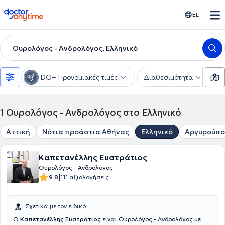
doctoranytime
EL
Ουρολόγος - Ανδρολόγος, Ελληνικό
DO+ Προνομιακές τιμές
Διαθεσιμότητα
Υ
1
Ουρολόγος - Ανδρολόγος στο Ελληνικό
Αττική
Νότια προάστια Αθήνας
Ελληνικό
Αργυρούπο
Καπετανέλλης Ευστράτιος
Ουρολόγος - Ανδρολόγος
|
9.8
111 αξιολογήσεις
Σχετικά με τον ειδικό
Ο
Καπετανέλλης Ευστράτιος
είναι Ουρολόγος - Ανδρολόγος με