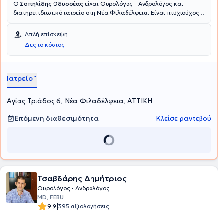
Ο
Σοπηλίδης Οδυσσέας
είναι Ουρολόγος - Ανδρολόγος και
διατηρεί ιδιωτικό ιατρείο στη Νέα Φιλαδέλφεια. Είναι πτυχιούχος
της Κρατικής Ιατρικής Σχολής του Almaty του Καζακστάν,
ειδικεύτηκε στην Ουρολογία στη Β' Πανεπιστημιακή Κλινική του
Απλή επίσκεψη
Γενικού Νοσοκομείου Αττικής "Σισμανόγλειο" και ολοκλήρωσε την
Δες το κόστος
μετεκπαίδευση του στο Λονδίνο. Το ερευνητικό του ενδιαφέρον
εστιάζεται στη Λαπαρασκοπική Χειρουργική, στην Ενουρολογία και
στην Ουρολογική Ογκολογία. Τέλος, ο ιατρός είναι μέλος της
Ελληνικής Ουρολογικής Εταιρείας.
Ιατρείο 1
Αγίας Τριάδος 6, Νέα Φιλαδέλφεια, ΑΤΤΙΚΗ
Επόμενη διαθεσιμότητα
Κλείσε ραντεβού
Τσαβδάρης Δημήτριος
Ουρολόγος - Ανδρολόγος
MD, FEBU
|
9.9
395 αξιολογήσεις