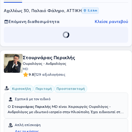
ανδρολογικών παθήσεων, όπως κυστίτιδα και προστατίτιδα,
υπερτροφία του προστάτη, ανδρική υπογονιμότητα, στυτική
Αχιλλέως 30, Παλαιό Φάληρο, ΑΤΤΙΚΗ
5,4 km
δυσλειτουργία. Παράλληλα, παρέχονται εξειδικευμένες εξετάσεις
όπως ουρολογικός υπέρηχος, υπέρηχος νεφρών, ροομετρία,
Επόμενη διαθεσιμότητα
Κλείσε ραντεβού
κυστεοσκόπηση, βιοψία προστάτη, καθώς και επεμβάσεις έξω -
γεννητικών οργάνων, με τις οποίες αποκαθίστανται οι
φυσιολογικές λειτουργίες του οργανισμού.
Στουρνάρας Περικλής
Ουρολόγος - Ανδρολόγος
MD
|
9.8
129 αξιολογήσεις
Κιρσοκήλη
Περιτομή
Προστατεκτομή
Σχετικά με τον ειδικό
Ο
Στουρνάρας Περικλής
MD είναι Χειρουργός Ουρολόγος -
Ανδρολόγος με ιδιωτικό ιατρείο στην Ηλιούπολη. Έχει ειδικευτεί στη
Χειρουργική Κλινική και στην Ουρολογική Κλινική του Γενικού
Νοσοκομείου "Πολυκλινική Αθηνών". Έχει εκπαιδευτεί και
Απλή επίσκεψη
πραγματοποιήσει πλήθος χειρουργικών επεμβάσεων που αφορούν
Δες το κόστος