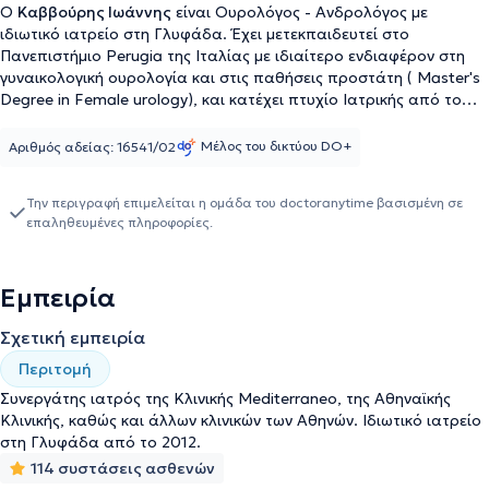
Ο
Καββούρης Ιωάννης
είναι Ουρολόγος - Ανδρολόγος με
ιδιωτικό ιατρείο στη Γλυφάδα. Έχει μετεκπαιδευτεί στο
Πανεπιστήμιο Perugia της Ιταλίας με ιδιαίτερο ενδιαφέρον στη
γυναικολογική ουρολογία και στις παθήσεις προστάτη ( Master's
Degree in Female urology), και κατέχει πτυχίο Ιατρικής από το
ίδιο πανεπιστήμιο. Ο γιατρός διαθέτει ιδιαίτερη εμπειρία στις
παθήσεις ανδρικού ουροποιητικού συστήματος (νεφρών,
Μέλος του δικτύου DO+
Αριθμός αδείας: 16541/02
ουροδόχου κύστεως, προστάτη), στη γυναικολογική ουρολογία
και στη λαπαροσκοπική χειρουργική, ενώ έχει πολυετή εμπειρία
Την περιγραφή επιμελείται η ομάδα του doctoranytime βασισμένη σε
σε νοσοκομεία και κλινικές. Ταυτόχρονα, συμμετέχει συνεχώς σε
επαληθευμένες πληροφορίες.
διεθνή και εγχώρια συνέδρια, ώστε να παραμένει ενήμερος για τις
εξελίξεις του κλάδου του, ενώ είναι μέλος σημαντικών ιατρικών
συλλόγων, όπως της Ελληνικής Ουρολογικής Εταιρείας. Στο
Εμπειρία
ιδιωτικό του ιατρείο, αντιμετωπίζει παθήσεις πάνω σε όλο το
φάσμα της ουρολογίας - ανδρολογίας και παρέχει εξειδικευμένες
Σχετική εμπειρία
υπηρεσίες στις ανάγκες των ασθενών του.
Περιτομή
Συνεργάτης ιατρός της Κλινικής Mediterraneo, της Αθηναϊκής
Κλινικής, καθώς και άλλων κλινικών των Αθηνών. Ιδιωτικό ιατρείο
στη Γλυφάδα από το 2012.
114 συστάσεις ασθενών