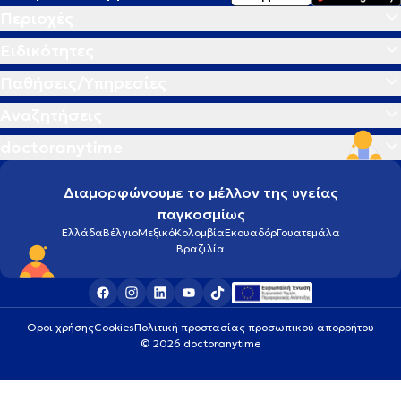
Περιοχές
Ειδικότητες
Παθήσεις/Υπηρεσίες
Αναζητήσεις
doctoranytime
Διαμορφώνουμε το μέλλον της υγείας
παγκοσμίως
Ελλάδα
Βέλγιο
Μεξικό
Κολομβία
Εκουαδόρ
Γουατεμάλα
Βραζιλία
Οροι χρήσης
Cookies
Πολιτική προστασίας προσωπικού απορρήτου
© 2026 doctoranytime