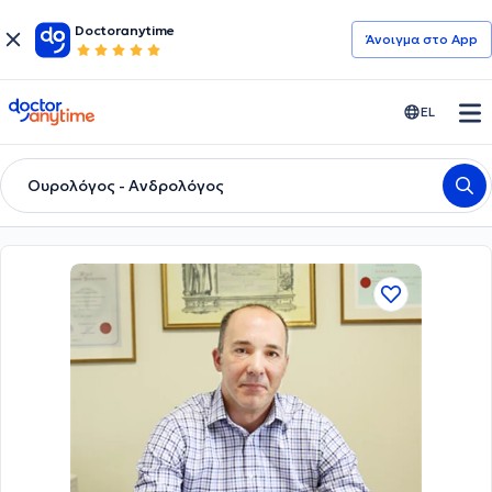
Doctoranytime
Άνοιγμα στο App
doctoranytime
EL
Ουρολόγος - Ανδρολόγος