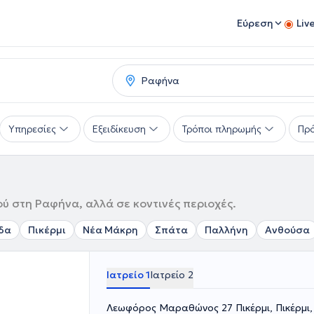
Εύρεση
Liv
Υπηρεσίες
Εξειδίκευση
Τρόποι πληρωμής
Πρό
ύ στη Ραφήνα, αλλά σε κοντινές περιοχές.
δα
Πικέρμι
Νέα Μάκρη
Σπάτα
Παλλήνη
Ανθούσα
Ιατρείο 1
Ιατρείο 2
Λεωφόρος Μαραθώνος 27 Πικέρμι, Πικέρμι,