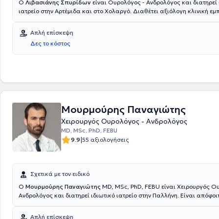
Ο
Λιβασιάνης Σπυρίδων
είναι Ουρολόγος - Ανδρολόγος και διατηρεί 
ιατρείο στην Αρτέμιδα και στο Χολαργό. Διαθέτει αξιόλογη κλινική εμ
αναλαμβάνει ουρολογικές παθήσεις, ενδοσκοπική ουρολογία, ρομποτ
χειρουργική, ανδρολογία (πρόωρη εκσπερμάτωση, στυτική δυσλειτουρ
Απλή επίσκεψη
χειρουργική αποκατάσταση στύσης, ενδοπεϊκές προθέσεις), ουρολογί
Δες το κόστος
ούρων, παθήσεις όρχεων, όγκοι ουροποιητικού συστήματος, φίμωση, 
ουροποιητικού, λοιμώξεις, κυστεοσκόπηση, κονδυλώματα, υπογονιμότη
Μουρμούρης Παναγιώτης
Χειρουργός Ουρολόγος - Ανδρολόγος
MD, MSc, PhD, FEBU
|
9.9
55 αξιολογήσεις
Σχετικά με τον ειδικό
Ο
Μουρμούρης Παναγιώτης
MD, MSc, PhD, FEBU είναι Χειρουργός Ο
Ανδρολόγος και διατηρεί ιδιωτικό ιατρείο στην Παλλήνη. Είναι απόφοιτ
Σχολής του Πανεπιστημίου Θεσσαλίας και μετεκπαιδεύτηκε στην ελά
επεμβατική χειρουργική στο Εθνικό και Καποδιστριακό Πανεπιστήμιο 
Απλή επίσκεψη