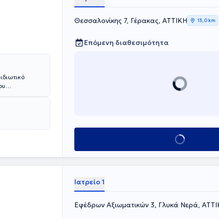
Θεσσαλονίκης 7, Γέρακας, ΑΤΤΙΚΗ
13,0 km
Επόμενη διαθεσιμότητα
 ιδιωτικό
ου
nnati στις
κή και
οντικά τις
σει
ν, της Κλινικής
Κλείσε ραντεβού
Εταιρείας, του
Ιατρείο 1
Εφέδρων Αξιωματικών 3, Γλυκά Νερά, ΑΤΤ