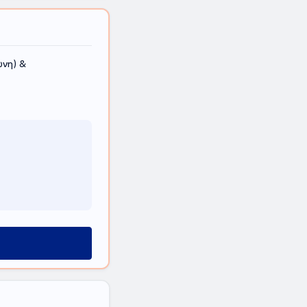
νη) &