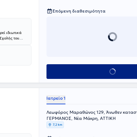
Επόμενη διαθεσιμότητα
ρεί ιδιωτικά
 Σχολής του
στη Γενική
λογικό
ιχα. Ο ιατρός
ι Therapis
ων, ενώ είναι
Κλείσε ραντεβού
ατρός διαθέτει
το φάσμα των
νται
ες, στυτική
ρουργικές
Ιατρείο 1
οστάτου,
Λεωφόρος Μαραθώνος 129, Άνωθεν κατασ
ΓΕΡΜΑΝΟΣ, Νέα Μάκρη, ΑΤΤΙΚΗ
7,2 km