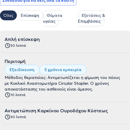
Συνδέσου για να δεις όλα τα κόστη
Όλες
Επίσκεψη
Θέματα
Εξετάσεις &
υγείας
Επεμβάσεις
Απλή επίσκεψη
30 λεπτά
Περιτομή
Εξειδίκευση
5 χρόνια εμπειρία
Μέθοδος θεραπείας: Αντιμετωπίζεται η φίμωση του πέους
με Κυκλικό Αναστομωτήρα Circular Stapler. Ο χρόνος
αποκατάστασης του ασθενούς είναι άμεσος.
10 λεπτά
Αντιμετώπιση Καρκίνου Ουροδόχου Κύστεως
30 λεπτά