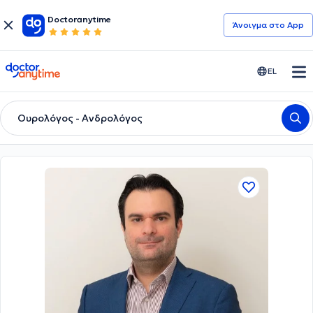
Doctoranytime
Άνοιγμα στο App
doctoranytime
EL
Ουρολόγος - Ανδρολόγος