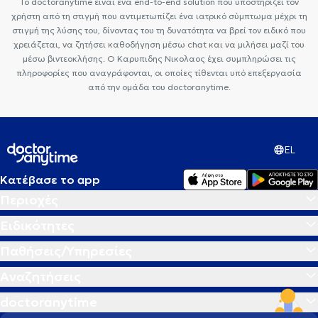
Το doctoranytime είναι ένα end-to-end solution που υποστηρίζει τον
χρήστη από τη στιγμή που αντιμετωπίζει ένα ιατρικό σύμπτωμα μέχρι τη
στιγμή της λύσης του, δίνοντας του τη δυνατότητα να βρεί τον ειδικό που
χρειάζεται, να ζητήσει καθοδήγηση μέσω chat και να μιλήσει μαζί του
μέσω βιντεοκλήσης. Ο Καρυπιδης Νικολαος έχει συμπληρώσει τις
πληροφορίες που αναγράφονται, οι οποίες τίθενται υπό επεξεργασία
από την ομάδα του doctoranytime.
EL
Κατέβασε το app
Περιοχές
Ειδικότητες
Παθήσεις/Υπηρεσίες
Αναζητήσεις
doctoranytime