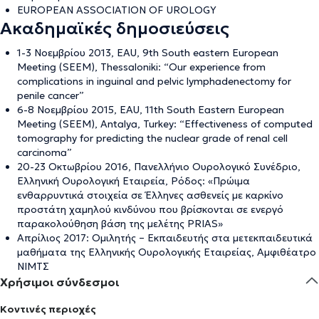
EUROPEAN ASSOCIATION OF UROLOGY
Ακαδημαϊκές δημοσιεύσεις
1-3 Νοεμβρίου 2013, EAU, 9th South eastern European
Meeting (SEEM), Thessaloniki: “Our experience from
complications in inguinal and pelvic lymphadenectomy for
penile cancer”
6-8 Νοεμβρίου 2015, EAU, 11th South Eastern European
Meeting (SEEM), Antalya, Turkey: “Effectiveness of computed
tomography for predicting the nuclear grade of renal cell
carcinoma”
20-23 Οκτωβρίου 2016, Πανελλήνιο Ουρολογικό Συνέδριο,
Ελληνική Ουρολογική Εταιρεία, Ρόδος: «Πρώιμα
ενθαρρυντικά στοιχεία σε Έλληνες ασθενείς με καρκίνο
προστάτη χαμηλού κινδύνου που βρίσκονται σε ενεργό
παρακολούθηση βάση της μελέτης PRIAS»
Απρίλιος 2017: Ομιλητής – Εκπαιδευτής στα μετεκπαιδευτικά
μαθήματα της Ελληνικής Ουρολογικής Εταιρείας, Αμφιθέατρο
ΝΙΜΤΣ
Χρήσιμοι σύνδεσμοι
Κοντινές περιοχές