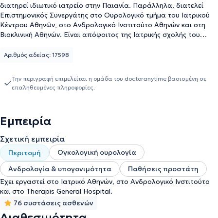
διατηρεί ιδιωτικό ιατρείο στην Παιανία. Παράλληλα, διατελεί
Επιστημονικός Συνεργάτης στο Ουρολογικό τμήμα του Ιατρικού
Κέντρου Αθηνών, στο Ανδρολογικό Ινστιτούτο Αθηνών και στη
Βιοκλινική Αθηνών. Είναι απόφοιτος της Ιατρικής σχολής του
Εθνικού & Καποδιστριακού Πανεπιστημίου Αθηνών και
ειδικεύθηκε στην Ουρολογία στο Αντικαρκινικό Νοσοκομείο
Αριθμός αδείας: 17598
Αθηνών "Ο Άγιος Σάββας". Διαθέτει πολυετή εμπειρία και στο
ενεργητικό του έχει διεξάγει πληθώρα επιστημονικών μελετών και
Την περιγραφή επιμελείται η ομάδα του doctoranytime βασισμένη σε
δημοσιεύσεις αυτών έχουν παρουσιαστεί σε ιατρικά συνέδρια.
επαληθευμένες πληροφορίες.
Τέλος, εξειδικεύεται στην κυστεοσκόπηση στην ογκολογική
ουρολογία, στην Ανδρολογία & υπογονιμότητα και στις παθήσεις
προστάτη.
Εμπειρία
Σχετική εμπειρία
Ογκολογική ουρολογία
Περιτομή
Ανδρολογία & υπογονιμότητα
Παθήσεις προστάτη
Έχει εργαστεί στο Ιατρικό Αθηνών, στο Ανδρολογικό Ινστιτούτο
και στο Τherapis General Hospital.
76 συστάσεις ασθενών
Διαθεσιμότητα