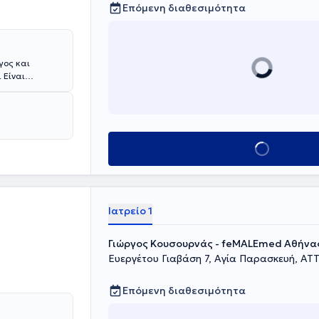
Επόμενη διαθεσιμότητα
γος και
 Είναι
ιακού
τίου στη
- Ογκολογικό
α της
ής Α'
Κλείσε ραντεβού
ογικής κλινικής
an General
ός Συνεργάτης
 εκτέλεση
Ιατρείο 1
 Αθηνών, της
λογικής
Γιώργος Κουσουρνάς - feMALEmed Αθήνα
Ευεργέτου Γιαβάση 7, Αγία Παρασκευή, ΑΤ
Επόμενη διαθεσιμότητα