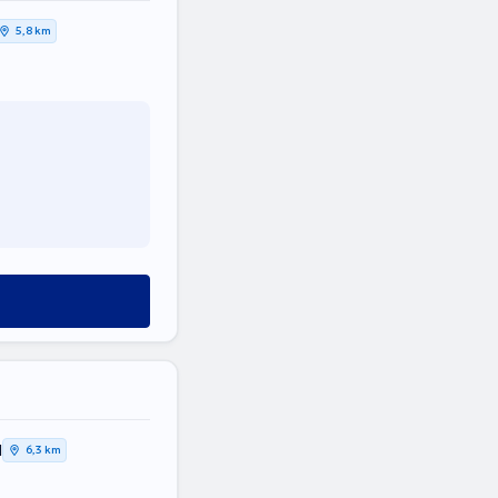
5,8 km
Η
6,3 km