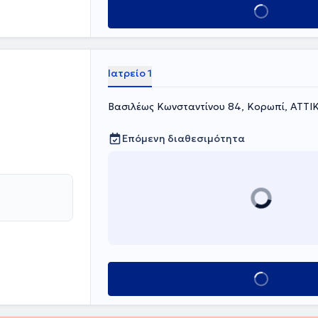
Κλείσε ραντεβού
, της
ών και του
Αθηνών, της
ταιρείας. Στο
ονες
Ιατρείο 1
Βασιλέως Κωνσταντίνου 84, Κορωπί, ΑΤΤΙ
Επόμενη διαθεσιμότητα
Κλείσε ραντεβού