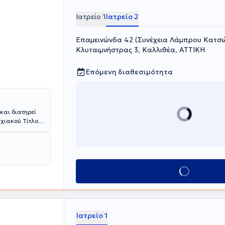
Ιατρείο 1
Ιατρείο 2
Επαμεινώνδα 42 (Συνέχεια Λάμπρου Κατσώ
Κλυταιμνήστρας 3, Καλλιθέα, ΑΤΤΙΚΗ
Επόμενη διαθεσιμότητα
και διατηρεί
υχιακού Τίτλου
, είναι
υρού και έχει
Metropolitan
 τεχνικές,
 του
Κλείσε ραντεβού
η, τον έλεγχο
α, καθώς και
 υπερηχογράφο
εις, όπως
η και triplex
Ιατρείο 1