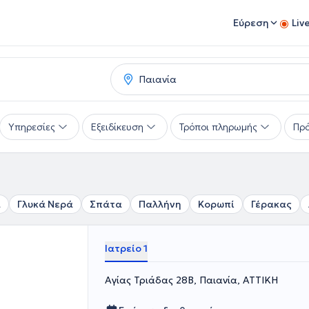
Εύρεση
Liv
Υπηρεσίες
Εξειδίκευση
Τρόποι πληρωμής
Πρό
α
Γλυκά Νερά
Σπάτα
Παλλήνη
Κορωπί
Γέρακας
Ιατρείο 1
Αγίας Τριάδας 28Β, Παιανία, ΑΤΤΙΚΗ