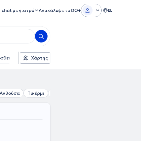
e chat με γιατρό
Ανακάλυψε το DO+
EL
σθετα φίλτρα
Χάρτης
Γλώσσες
Ασφαλιστικές εταιρείες
Ανθούσα
Πικέρμι
Μαρκόπουλο
Αρτέμιδα
Καλύβια