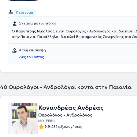
Περιτομή
Σχετικά με τον ειδικό
Ο
Καρυπίδης Νικόλαος
είναι Ουρολόγος - Ανδρολόγος και διατηρεί ι
στην Παιανία. Παράλληλα, διατελεί Επιστημονικός Συνεργάτης στο Ο
τμήμα του Ιατρικού Κέντρου Αθηνών, στο Ανδρολογικό Ινστιτούτο Αθηνώ
Βιοκλινική Αθηνών. Είναι απόφοιτος της Ιατρικής σχολής του Εθνικού 
Απλή επίσκεψη
Καποδιστριακού Πανεπιστημίου Αθηνών και ειδικεύθηκε στην Ουρολο
Δες το κόστος
Αντικαρκινικό Νοσοκομείο Αθηνών "Ο Άγιος Σάββας". Διαθέτει πολυετ
στο ενεργητικό του έχει διεξάγει πληθώρα επιστημονικών μελετών και
αυτών έχουν παρουσιαστεί σε ιατρικά συνέδρια. Τέλος, εξειδικεύεται 
κυστεοσκόπηση στην ογκολογική ουρολογία, στην Ανδρολογία & υπογο
στις παθήσεις προστάτη.
40
Ουρολόγοι - Ανδρολόγοι κοντά στην Παιανία
Κονανδρέας Ανδρέας
Ουρολόγος - Ανδρολόγος
MD, FEBU
|
9.9
251 αξιολογήσεις