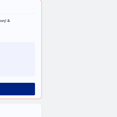
νη) &