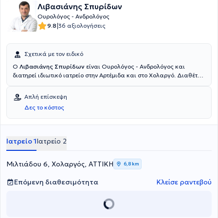
Λιβασιάνης Σπυρίδων
Ουρολόγος - Ανδρολόγος
|
9.8
36 αξιολογήσεις
Σχετικά με τον ειδικό
Ο
Λιβασιάνης Σπυρίδων
είναι Ουρολόγος - Ανδρολόγος και
διατηρεί ιδιωτικό ιατρείο στην Αρτέμιδα και στο Χολαργό. Διαθέτει
αξιόλογη κλινική εμπειρία και αναλαμβάνει ουρολογικές
παθήσεις, ενδοσκοπική ουρολογία, ρομποτική χειρουργική,
Απλή επίσκεψη
ανδρολογία (πρόωρη εκσπερμάτωση, στυτική δυσλειτουργία,
Δες το κόστος
χειρουργική αποκατάσταση στύσης, ενδοπεϊκές προθέσεις),
ουρολογία (ακράτεια ούρων, παθήσεις όρχεων, όγκοι
ουροποιητικού συστήματος, φίμωση, λιθίαση ουροποιητικού,
λοιμώξεις, κυστεοσκόπηση, κονδυλώματα, υπογονιμότητα) κ.α.
Ιατρείο 1
Ιατρείο 2
Μιλτιάδου 6, Χολαργός, ΑΤΤΙΚΗ
6,8 km
Επόμενη διαθεσιμότητα
Κλείσε ραντεβού