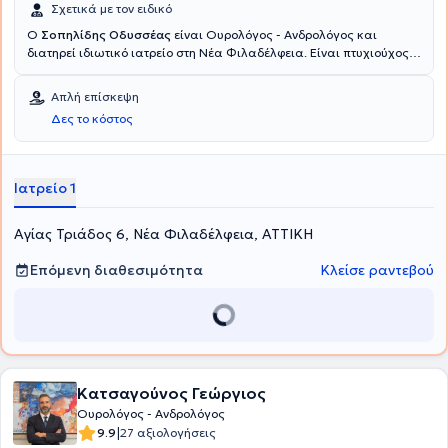
Σχετικά με τον ειδικό
Ο
Σοπηλίδης Οδυσσέας
είναι Ουρολόγος - Ανδρολόγος και
διατηρεί ιδιωτικό ιατρείο στη Νέα Φιλαδέλφεια. Είναι πτυχιούχος
της Κρατικής Ιατρικής Σχολής του Almaty του Καζακστάν,
ειδικεύτηκε στην Ουρολογία στη Β' Πανεπιστημιακή Κλινική του
Απλή επίσκεψη
Γενικού Νοσοκομείου Αττικής "Σισμανόγλειο" και ολοκλήρωσε την
Δες το κόστος
μετεκπαίδευση του στο Λονδίνο. Το ερευνητικό του ενδιαφέρον
εστιάζεται στη Λαπαρασκοπική Χειρουργική, στην Ενουρολογία και
στην Ουρολογική Ογκολογία. Τέλος, ο ιατρός είναι μέλος της
Ελληνικής Ουρολογικής Εταιρείας.
Ιατρείο 1
Αγίας Τριάδος 6, Νέα Φιλαδέλφεια, ΑΤΤΙΚΗ
Επόμενη διαθεσιμότητα
Κλείσε ραντεβού
Κατσαγούνος Γεώργιος
Ουρολόγος - Ανδρολόγος
|
9.9
27 αξιολογήσεις