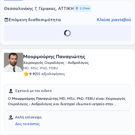
Συλλόγου Αθηνών και της Endourological Society.
Θεσσαλονίκης 7, Γέρακας, ΑΤΤΙΚΗ
2,0 km
Επόμενη διαθεσιμότητα
Κλείσε ραντεβού
Μουρμούρης Παναγιώτης
Χειρουργός Ουρολόγος - Ανδρολόγος
MD, MSc, PhD, FEBU
|
9.9
55 αξιολογήσεις
Σχετικά με τον ειδικό
Ο
Μουρμούρης Παναγιώτης
MD, MSc, PhD, FEBU είναι Χειρουργός
Ουρολόγος - Ανδρολόγος και διατηρεί ιδιωτικό ιατρείο στην
Παλλήνη. Είναι απόφοιτος της Ιατρικής Σχολής του Πανεπιστημίου
Θεσσαλίας και μετεκπαιδεύτηκε στην ελάχιστα επεμβατική
Απλή επίσκεψη
χειρουργική στο Εθνικό και Καποδιστριακό Πανεπιστήμιο Αθηνών,
Δες το κόστος
ολοκληρώνοντας εκεί και την Διδακτορική του διατριβή. Όντας
πρωταγωνιστής στις εξελίξεις της Ουρολογίας, συνεργάζεται με