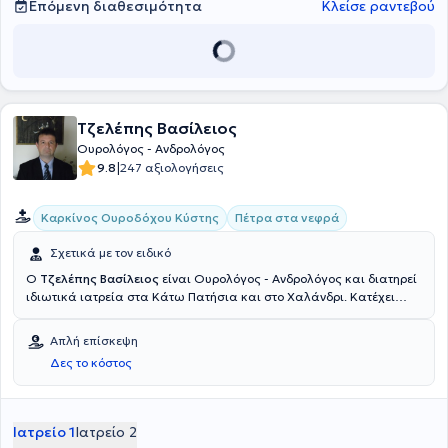
ερευνητικό έργο, που έχει παρουσιαστεί σε ελληνικά και διεθνή
Επόμενη διαθεσιμότητα
Κλείσε ραντεβού
συνέδρια.
Τζελέπης Βασίλειος
Ουρολόγος - Ανδρολόγος
|
9.8
247 αξιολογήσεις
Καρκίνος Ουροδόχου Κύστης
Πέτρα στα νεφρά
Σχετικά με τον ειδικό
Ο
Τζελέπης Βασίλειος
είναι Ουρολόγος - Ανδρολόγος και διατηρεί
ιδιωτικά ιατρεία στα Κάτω Πατήσια και στο Χαλάνδρι. Κατέχει
πτυχίο ιατρικής από το Ιατρικό Τμήμα της Στρατιωτικής Σχολής
Αξιωματικών Σωμάτων και ειδικεύτηκε στην Ουρολογία, στην Β΄
Απλή επίσκεψη
Ουρολογική Κλινική του Εθνικού και Καποδιστριακού
Δες το κόστος
Πανεπιστημίου Αθηνών. Είναι Διδάκτωρ της Ιατρικής Σχολής του
Εθνικού και Καποδιστριακού Πανεπιστημίου Αθηνών και
εξειδικεύτηκε στην Ενδοουρολογία και Διαδερμική
Νεφρολιθοτριψία, στη Β’ Ουρολογική Κλινική του ίδιου
Ιατρείο 1
Ιατρείο 2
πανεπιστημίου. Παράλληλα με το ιδιωτικό του ιατρείο, διατελεί