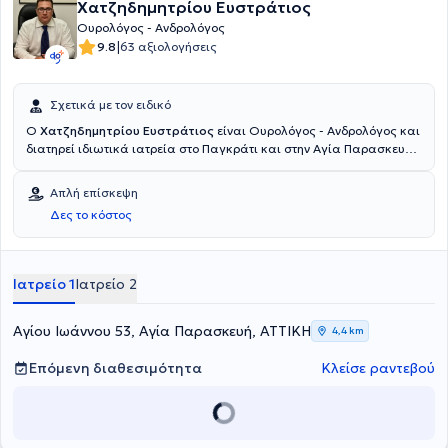
Χατζηδημητρίου Ευστράτιος
Ουρολόγος - Ανδρολόγος
|
9.8
63 αξιολογήσεις
Σχετικά με τον ειδικό
Ο
Χατζηδημητρίου Ευστράτιος
είναι Ουρολόγος - Ανδρολόγος και
διατηρεί ιδιωτικά ιατρεία στο Παγκράτι και στην Αγία Παρασκευή.
Διαθέτει πτυχίο ιατρικής από την Ιατρική και Φαρμακευτική Σχολή
του Grigore T. Popa University στη Ρουμανία και ειδικεύτηκε στην
Απλή επίσκεψη
Ουρολογία και διετέλεσε Υπεύθυνος Ουροδυναμικού Τμήματος στο
Δες το κόστος
Γενικό Νοσοκομείο Αθηνών "Ιπποκράτειο". Επιπλέον, διετέλεσε
Επιμελητής στο "Ερρίκος Ντυνάν" Hospital Center. Τέλος, ο γιατρός
πραγματοποίησε υποχρεωτική υπηρεσία υπαίθρου στο Γενικό
Νοσοκομείο Λιβαδειάς.
Ιατρείο 1
Ιατρείο 2
Αγίου Ιωάννου 53, Αγία Παρασκευή, ΑΤΤΙΚΗ
4,4 km
Επόμενη διαθεσιμότητα
Κλείσε ραντεβού