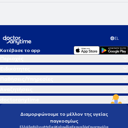
EL
Κατέβασε το app
Περιοχές
Ειδικότητες
Παθήσεις/Υπηρεσίες
Αναζητήσεις
doctoranytime
Διαμορφώνουμε το μέλλον της υγείας
παγκοσμίως
Ελλάδα
Βέλγιο
Μεξικό
Κολομβία
Εκουαδόρ
Γουατεμάλα