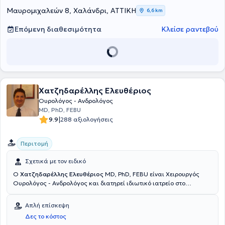
Μαυρομιχαλεών 8, Χαλάνδρι, ΑΤΤΙΚΗ
6,6 km
Επόμενη διαθεσιμότητα
Κλείσε ραντεβού
Χατζηδαρέλλης Ελευθέριος
Ουρολόγος - Ανδρολόγος
MD, PhD, FEBU
|
9.9
288 αξιολογήσεις
Περιτομή
Σχετικά με τον ειδικό
Ο
Χατζηδαρέλλης Ελευθέριος
MD, PhD, FEBU είναι Χειρουργός
Ουρολόγος - Ανδρολόγος και διατηρεί ιδιωτικό ιατρείο στο
Χαλάνδρι. Είναι Αριστούχος Διδάκτωρ του Εθνικού και
Καποδιστριακού Πανεπιστημίου Αθηνών και κάτοχος του
Απλή επίσκεψη
Διπλώματος του Ευρωπαϊκού Κολεγίου Ουρολόγων. Εκπαιδεύτηκε
Δες το κόστος
στη Χειρουργική Ουρολογία στην Πανεπιστημιακή Κλινική του