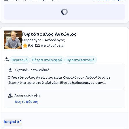
στυτική δυσλειτουργία, TURis προστατεκτομή, TURis κύστεως,
θηλώματα, χειρουργικές παθήσεις νεφρών, κιρσοκήλη, υδροκήλη,
φίμωση, περιτομή, βιοψία προστάτου, τοποθέτηση ταινίας
ακράτειας ούρων, προστατίτιδα, ουρολοίμωξη.
Γυφτόπουλος Αντώνιος
Ουρολόγος - Ανδρολόγος
|
9.6
122 αξιολογήσεις
Περιτομή
Πέτρα στα νεφρά
Προστατεκτομή
Σχετικά με τον ειδικό
Ο
Γυφτόπουλος Αντώνιος
είναι Ουρολόγος - Ανδρολόγος με
ιδιωτικό ιατρείο στο Χαλάνδρι. Είναι εξειδικευμένος στην
ενδοσκοπική ουρολογία, την λιθίαση ουροποιητικού και τις
παθήσεις προστάτη. Στο σύγχρονο ιατρείο του παρέχει υπηρεσίες
Απλή επίσκεψη
όπως εξέταση προστάτη, κυστεοσκόπηση, υπέρηχο νεφρών, όρχεων
Δες το κόστος
και ουροδόχου κύστης, καθώς και έλεγχο γονιμότητας.
Ιατρείο 1