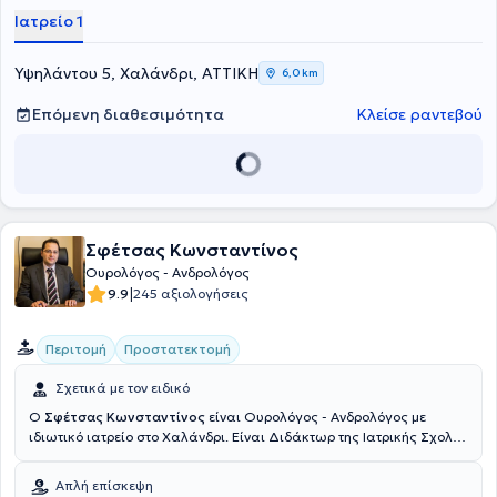
Ιατρείο 1
Υψηλάντου 5, Χαλάνδρι, ΑΤΤΙΚΗ
6,0 km
Επόμενη διαθεσιμότητα
Κλείσε ραντεβού
Σφέτσας Κωνσταντίνος
Ουρολόγος - Ανδρολόγος
|
9.9
245 αξιολογήσεις
Περιτομή
Προστατεκτομή
Σχετικά με τον ειδικό
Ο
Σφέτσας Κωνσταντίνος
είναι Ουρολόγος - Ανδρολόγος με
ιδιωτικό ιατρείο στο Χαλάνδρι. Είναι Διδάκτωρ της Ιατρικής Σχολής
του Εθνικού και Καποδιστριακού Πανεπιστημίου Αθηνών, έχει
μετεκπαιδευτεί στην επείγουσα ιατρική στο Madigan Army Medical
Απλή επίσκεψη
Center στην Washington και είναι πτυχιούχος Ιατρικής από το