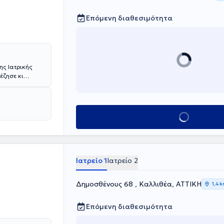
Επόμενη διαθεσιμότητα
ης Ιατρικής
έζησε κι
 στην
ερες και πιο
άρτια
Κλείσε ραντεβού
ίδας, γεγονός
λων των
θμό
 θεραπείας του
Ιατρείο 1
Ιατρείο 2
ατείχε ρόλο
Δημοσθένους 68 , Καλλιθέα, ΑΤΤΙΚΗ
1,4 
ούν τη
οιητικού
Επόμενη διαθεσιμότητα
ματος ανδρών.