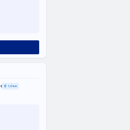
Η
1,0 km