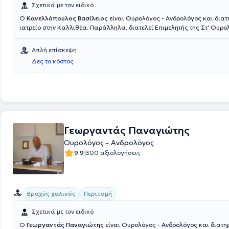
Σχετικά με τον ειδικό
Ο
Κανελλόπουλος Βασίλειος
είναι Ουρολόγος - Ανδρολόγος και διατη
ιατρείο στην Καλλιθέα. Παράλληλα, διατελεί Επιμελητής της Στ' Ουρο
Κλινικής στο Metropolitan General. Σπούδασε Ιατρική στο Ιατρικό Παν
Βάρνας και ειδικεύτηκε στο Αντικαρκινικό Νοσοκομείο Θεσσαλονίκης
Απλή επίσκεψη
και στο Γενικό Νοσοκομείο Αθηνών "Ιπποκράτειο". Επιπλέον, ο γιατρός 
Δες το κόστος
πιστοποιημένος στη χρήση υπερήχων. Διαθέτει πολυετή εμπειρία και έ
για τρία χρόνια ως Επικουρικός Επιμελητής στο Γενικό Νοσοκομείο Α
Σταυρός". Τέλος, έχει συμμετάσχει σε πλήθος σεμιναρίων και συνεδρί
εξειδικεύεται στη λιθίαση του ουροποιητικού.
Γεωργαντάς Παναγιώτης
Ουρολόγος - Ανδρολόγος
|
9.9
300 αξιολογήσεις
Βραχύς χαλινός
Περιτομή
Σχετικά με τον ειδικό
Ο
Γεωργαντάς Παναγιώτης
είναι Ουρολόγος - Ανδρολόγος και διατηρ