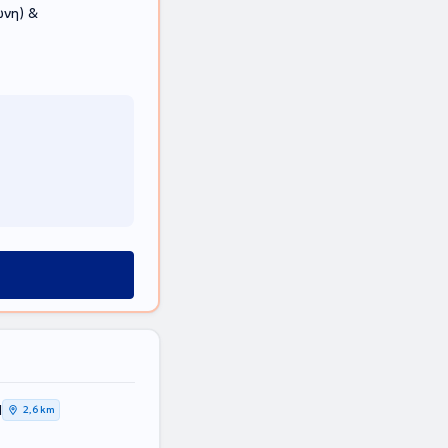
νη) &
Η
2,6 km