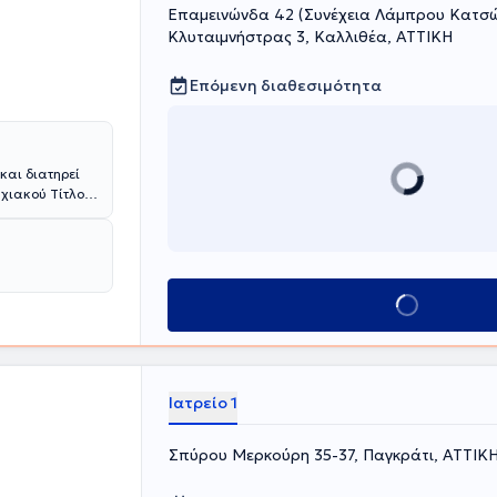
Επαμεινώνδα 42 (Συνέχεια Λάμπρου Κατσώ
Κλυταιμνήστρας 3, Καλλιθέα, ΑΤΤΙΚΗ
Επόμενη διαθεσιμότητα
και διατηρεί
υχιακού Τίτλου
, είναι
υρού και έχει
Metropolitan
 τεχνικές,
 του
Κλείσε ραντεβού
η, τον έλεγχο
α, καθώς και
 υπερηχογράφο
εις, όπως
η και triplex
Ιατρείο 1
Σπύρου Μερκούρη 35-37, Παγκράτι, ΑΤΤΙΚ