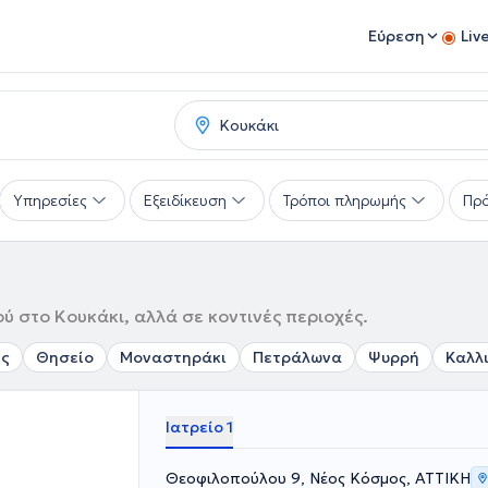
Εύρεση
Liv
Υπηρεσίες
Εξειδίκευση
Τρόποι πληρωμής
Πρό
ύ στο Κουκάκι, αλλά σε κοντινές περιοχές.
ς
Θησείο
Μοναστηράκι
Πετράλωνα
Ψυρρή
Καλλ
Ιατρείο 1
Θεοφιλοπούλου 9, Νέος Κόσμος, ΑΤΤΙΚΗ