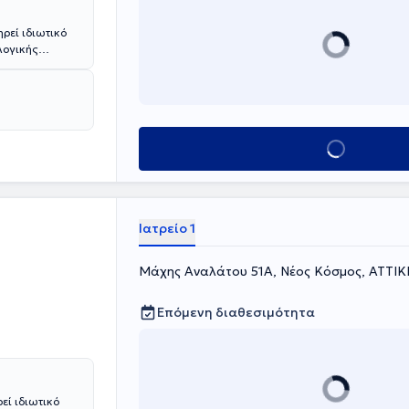
ρεί ιδιωτικό
λογικής
επιστήμιο
 "Θεαγένειο"
είναι
χει εργαστεί
θηνών "Ερυθρός
Κλείσε ραντεβού
ων και
Ιατρείο 1
Μάχης Αναλάτου 51Α, Νέος Κόσμος, ΑΤΤΙΚ
Επόμενη διαθεσιμότητα
εί ιδιωτικό