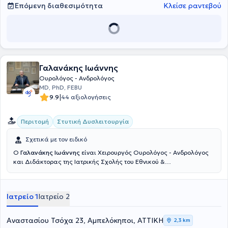
Επόμενη διαθεσιμότητα
Κλείσε ραντεβού
Γαλανάκης Ιωάννης
Ουρολόγος - Ανδρολόγος
MD, PhD, FEBU
|
9.9
44 αξιολογήσεις
Περιτομή
Στυτική Δυσλειτουργία
Σχετικά με τον ειδικό
Ο
Γαλανάκης Ιωάννης
είναι Χειρουργός Ουρολόγος - Ανδρολόγος
και Διδάκτορας της Ιατρικής Σχολής του Εθνικού &
Καποδιστριακού Πανεπιστημίου Αθηνών με ιδιωτικό ιατρείο στους
Αμπελόκηπους και στη Νίκαια. Ολοκλήρωσε τις βασικές του
σπουδές στην Ιατρική σχολή του Αριστοτελείου Πανεπιστημίου
Ιατρείο 1
Ιατρείο 2
Θεσσαλονίκης. Ως στρατιωτικός ιατρός αποφοίτησε παράλληλα
και από τη Στρατιωτική Σχολή Αξιωματικών Σωμάτων,
συνεχίζοντας στο Πολεμικό Ναυτικό. Ξεκίνησε την ειδίκευσή του
Αναστασίου Τσόχα 23, Αμπελόκηποι, ΑΤΤΙΚΗ
2,3 km
στην Ουρολογία στα Ναυτικά Νοσοκομεία Κρήτης και Αθηνών και