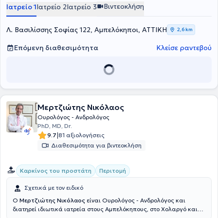
νεφρού,ουροδόχου κύστης και προστάτη), της λιθίασης (εύκαμπτη
Βιντεοκλήση
Ιατρείο 1
Ιατρείο 2
Ιατρείο 3
ουρητηροσκόπηση, laser λιθοτριψίας, εξωσωματική λιθοτριψία),
καθώς και στη διάγνωση και αντιμετώπιση της ακράτειας των
ούρων. Διαθέτει αξιοσημείωτη εμπειρία, εργαζόμενος σε πολλές
Λ. Βασιλίσσης Σοφίας 122, Αμπελόκηποι, ΑΤΤΙΚΗ
2,6 km
κλινικές και νοσοκομεία, όπως το Ερρίκος Ντυνάν, ο Όμιλος
Ιατρικού Κέντρου, η Ευρωκλινική Αθηνών, αλλά και από νοσοκομεία
Επόμενη διαθεσιμότητα
Κλείσε ραντεβού
του Παρισιού, όπου είναι μετεκπειδευμένος σε διεθνώς
αναγνωρισμένες κλινικές.
Μερτζιώτης Νικόλαος
Ουρολόγος - Ανδρολόγος
PhD, MD, Dr.
|
9.7
81 αξιολογήσεις
Διαθεσιμότητα για βιντεοκλήση
Καρκίνος του προστάτη
Περιτομή
Σχετικά με τον ειδικό
Ο
Μερτζιώτης Νικόλαος
είναι Ουρολόγος - Ανδρολόγος και
διατηρεί ιδιωτικά ιατρεία στους Αμπελόκηπους, στο Χολαργό και
στο Νέο Ψυχικό. Είναι κάτοχος διδακτορικού από το Πανεπιστήμιο