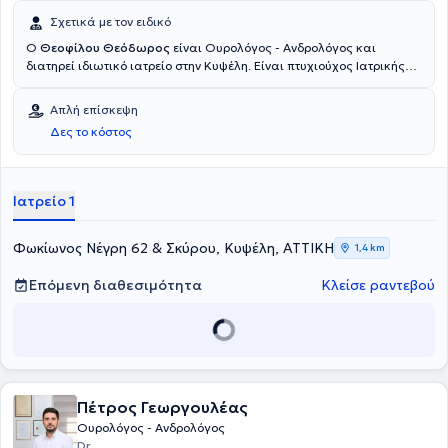
Σχετικά με τον ειδικό
Ο
Θεοφίλου Θεόδωρος
είναι Ουρολόγος - Ανδρολόγος και
διατηρεί ιδιωτικό ιατρείο στην Κυψέλη. Είναι πτυχιούχος Ιατρικής
του Πανεπιστημίου της Μόσχας και ειδικεύτηκε στην Ουρολογία στο
Γενικό Νοσοκομείο Ηρακλείου Κρήτης "Βενιζέλειο" και στο Γενικό
Απλή επίσκεψη
Νοσοκομείο Αθηνών "Ιπποκράτειο". Ο γιατρός έχει διατελέσει
Δες το κόστος
εξωτερικός συνεργάτης του Νοσοκομείου "Ερρίκος Ντυνάν" και
εξειδικεύεται στην Ογκολογική ουρολογία, στην Ενδοσκοπική
ουρολογία, στην Ανδρολογία και στην Υπογονιμότητα. Στο ιδιωτικό
του ιατρείο, προσφέρει πλήθος υπηρεσιών, εξατομικευμένες για τις
Ιατρείο 1
ανάγκες εκάστοτε ασθενούς.
Φωκίωνος Νέγρη 62 & Σκύρου, Κυψέλη, ΑΤΤΙΚΗ
1,4 km
Επόμενη διαθεσιμότητα
Κλείσε ραντεβού
Πέτρος Γεωργουλέας
Ουρολόγος - Ανδρολόγος
Dr.