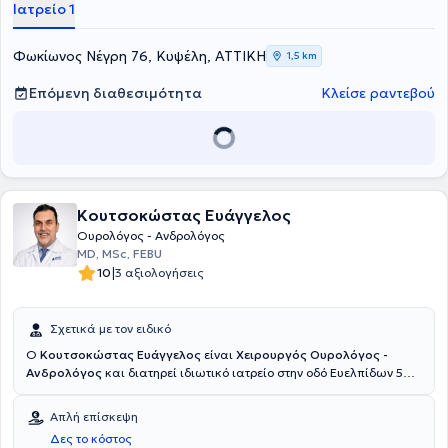
Ιατρείο 1
Νοσοκομείου "Γ. Γεννηματάς". Επιπροσθέτως πέραν του ιδιωτικού
του ιατρείου, συνεργάζεται με το Αττικό Θεραπευτήριο Κυψέλης.
Τέλος, ο γιατρός έχει ενεργό συμμετοχή σε ελληνικά και διεθνή
Φωκίωνος Νέγρη 76, Κυψέλη, ΑΤΤΙΚΗ
1,5 km
συνέδρια και είναι γνώστης αγγλικών και γερμανικών.
Επόμενη διαθεσιμότητα
Κλείσε ραντεβού
Κουτσοκώστας Ευάγγελος
Ουρολόγος - Ανδρολόγος
MD, MSc, FEBU
|
10
3 αξιολογήσεις
Σχετικά με τον ειδικό
Ο
Κουτσοκώστας Ευάγγελος
είναι
Χειρουργός Ουρολόγος -
Ανδρολόγος
και διατηρεί ιδιωτικό ιατρείο στην οδό Ευελπίδων 59
στην Κυψέλη. Είναι απόφοιτος της Αριστοτέλειο Πανεπιστήμιο
Θεσσαλονίκης και κάτοχος Ευρωπαϊκού Τίτλου Πιστοποίησης
Απλή επίσκεψη
Ουρολογίας (FEBU). Ειδικεύθηκε στην Ουρολογία στο Γενικό
Δες το κόστος
Νοσοκομείο Νέας Ιωνίας Κωνσταντοπούλειο – Αγία Όλγα, με