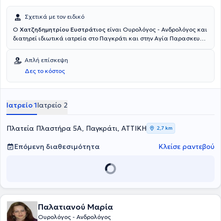
Σχετικά με τον ειδικό
Ο
Χατζηδημητρίου Ευστράτιος
είναι Ουρολόγος - Ανδρολόγος και
διατηρεί ιδιωτικά ιατρεία στο Παγκράτι και στην Αγία Παρασκευή.
Διαθέτει πτυχίο ιατρικής από την Ιατρική και Φαρμακευτική Σχολή
του Grigore T. Popa University στη Ρουμανία και ειδικεύτηκε στην
Απλή επίσκεψη
Ουρολογία και διετέλεσε Υπεύθυνος Ουροδυναμικού Τμήματος στο
Δες το κόστος
Γενικό Νοσοκομείο Αθηνών "Ιπποκράτειο". Επιπλέον, διετέλεσε
Επιμελητής στο "Ερρίκος Ντυνάν" Hospital Center. Τέλος, ο γιατρός
πραγματοποίησε υποχρεωτική υπηρεσία υπαίθρου στο Γενικό
Νοσοκομείο Λιβαδειάς.
Ιατρείο 1
Ιατρείο 2
Πλατεία Πλαστήρα 5Α, Παγκράτι, ΑΤΤΙΚΗ
2,7 km
Επόμενη διαθεσιμότητα
Κλείσε ραντεβού
Παλατιανού Μαρία
Ουρολόγος - Ανδρολόγος