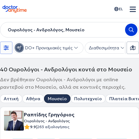
doctoranytime
EL
Ουρολόγος - Ανδρολόγος, Μουσείο
DO+ Προνομιακές τιμές
Διαθεσιμότητα
Υ
40
Ουρολόγοι - Ανδρολόγοι κοντά στο Μουσείο
Δεν βρέθηκαν Ουρολόγοι - Ανδρολόγοι με online
ραντεβού στο Μουσείο, αλλά σε κοντινές περιοχές.
Αττική
Αθήνα
Μουσείο
Πολυτεχνείο
Πλατεία Βικτ
Ραπτίδης Γρηγόριος
Ουρολόγος - Ανδρολόγος
|
9.9
263 αξιολογήσεις