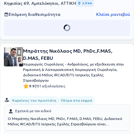
είναι μέλος του Ιατρικού Συλλόγου Αθηνών, της Ελληνικής
Κηφισίας 69, Αμπελόκηποι, ΑΤΤΙΚΗ
2,9 km
Ουρολογικής Εταιρείας και υπότροφος της Ευρωπαϊκής
Ουρολογικής Εταιρείας (FEBU - Fellow of European Board of
Επόμενη διαθεσιμότητα
Κλείσε ραντεβού
Urology- Βρυξέλλες).
Μπράττης Νικόλαος MD, PhDc,F.MAS,
D.MAS, FEBU
Χειρουργός Ουρολόγος - Ανδρολόγος, με εξειδίκευση στην
Ρομποτική & Λαπαροσκοπική Χειρουργική Ουρολογία,
Διδακτικό Μέλος IRCAD/EITS Ιατρικής Σχολής
Στρασβούργου
|
9.9
151 αξιολογήσεις
Καρκίνος του προστάτη
Πέτρα στα νεφρά
Σχετικά με τον ειδικό
Ο Μπράττης Νικόλαος MD, PhDc, F.MAS, D.MAS, FEBU, Διδακτικό
Μέλος IRCAD/EITS Ιατρικής Σχολής Στρασβούργου είναι
Χειρουργός Ουρολόγος - Ανδρολόγος με ιδιωτικό ιατρείο στα