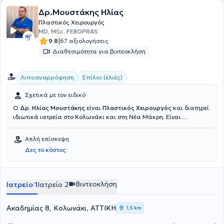
Δρ.Μουστάκης Ηλίας
Πλαστικός Χειρουργός
MD, MSc, FEBOPRAS
|
9.8
67 αξιολογήσεις
Διαθεσιμότητα για βιντεοκλήση
Λιποαναρρόφηση
Σπίλοι (ελιές)
Σχετικά με τον ειδικό
Ο
Δρ. Ηλίας Μουστάκης
είναι
Πλαστικός Χειρουργός
και διατηρεί
ιδιωτικά ιατρεία στο Κολωνάκι και στη Νέα Μάκρη. Είναι
απόφοιτος της Ιατρικής Σχολής του Αριστοτελείου Πανεπιστημίου
θεσσαλονίκης (ΑΠΘ) και εξειδικευμένος στην Επανορθωτική και
Απλή επίσκεψη
Αισθητική Πλαστική Χειρουργική και μέλος του Ευρωπαϊκού
Δες το κόστος
Συμβουλίου Πλαστικής, Επανορθωτικής και Αισθητικής
Χειρουργικής (EBOPRAS).Έκανε την ειδικότητά του και απέκτησε
εκτεταμένη εμπειρία στο Πανεπιστημιακό Νοσοκομείο Ιεροσολύμων
Hadassah στο Ισραήλ,που ως Τριτοβάθμιο Κέντρο Τραύματος
Βιντεοκλήση
Ιατρείο 1
Ιατρείο 2
θεωρείται το κορυφαίο ιατρικό ίδρυμα του είδους του σε όλη
Μεσόγειο.Κατόπιν εργάστηκε στην Πλαστική Χειρουργική Κλινική
του Θριασίου και στο Λάτσειο Κέντρο Εγκαυμάτων. Συνέχισε με τη
Ακαδημίας 8, Κολωνάκι, ΑΤΤΙΚΗ
1,5 km
μεταπτυχιακή του εκπαίδευση στην Θεραπευτική και Κοσμητική