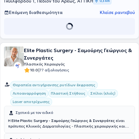
του πορείας, συμμετείχε στη διδασκαλία και εκπαίδευση των
Γκυιλφόρδου 1, Πεδίον του Άρεως, ΑΤΤΙΚΗ
0,3 km
προπτυχιακών φοιτητών της Ιατρικής Σχολής Αθηνών, ενώ
παράλληλα επί σειρά ετών υπήρξε εκπαιδευτής ειδικευόμενων
Επόμενη διαθεσιμότητα
Κλείσε ραντεβού
Δερματολόγων στο αντικείμενο της χειρουργικής δέρματος. Τέλος, ο
γιατρός καταμετρά πολυάριθμες δημοσιεύσεις σε ελληνικά και
διεθνή περιοδικά και πραγματοποίησε εργασίες, ανακοινώσεις και
παρουσιάσεις σε επιστημονικά συνεδρία.
Elite Plastic Surgery - Σαμούρης Γεώργιος &
Συνεργάτες
Πλαστικός Χειρουργός
|
10.0
77 αξιολογήσεις
Θεραπεία αντιγήρανσης ρυτίδων έκφρασης
Λιποαναρρόφηση
Πλαστική Στήθους
Σπίλοι (ελιές)
Laser αποτρίχωσης
Σχετικά με τον ειδικό
Η
Elite Plastic Surgery - Σαμούρης Γεώργιος & Συνεργάτες
είναι
πρότυπες Κλινικές Δερματολογίας - Πλαστικής χειρουργικής και
βρίσκονται στο Σύνταγμα και στη Γλυφάδα. Επιστημονικός
διευθυντής της Κλινικής είναι ο πλαστικός χειρουργός Γιώργος