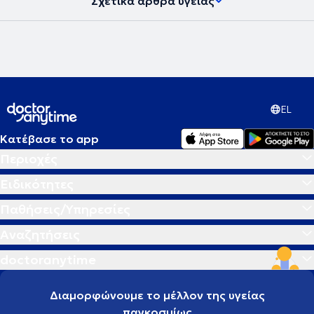
Σχετικά άρθρα υγείας
παράστασης "Η άμυαλη βιολέτα" βασισμένης σε δικό του κείμενο,
με σκοπό την ευαισθητοποίηση και τη δωρεάν αποκατάσταση
μαστεκτομημένων γυναικών που δεν είχαν χρήματα να
αποκαταστήσουν τον μαστό τους από εκείνον και την ομάδα του.
Επίσης, εξέδωσε συλλογή παραμυθιών για φιλανθρωπικό σκοπό
για την ενίσχυση οργανώσεων που αφορούν παιδιά και γονείς, τις
"Ρίζες", τους "Γονείς" και το "Homestat"
. Μέχρι και σήμερα συνεχίζει
να προσφέρει τις εθελοντικές του υπηρεσίες σε διάφορες
κοινωνικές δράσεις προληπτικής ιατρικής και ενημέρωσης για
EL
παιδιά και ευπαθείς κοινωνικές ομάδες. Στηρίζει έμπρακτα
ανθρωπιστικές και φιλανθρωπικές οργανώσεις. Τέλος, ο γιατρός
Κατέβασε το app
έχει πλούσιο συγγραφικό έργο στην Παιδική Λογοτεχνία.
Περιοχές
Ειδικότητες
Παθήσεις/Υπηρεσίες
Αναζητήσεις
doctoranytime
Διαμορφώνουμε το μέλλον της υγείας
παγκοσμίως