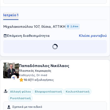
κλινική εμπειρία και κατάρτιση. Τέλος, εξειδικεύεται στη
λιποαναρρόφηση, στην πλαστική στήθους, στη βλεφαροπλαστική
καθώς και στα fillers.
Ιατρείο 1
Μιχαλακοπούλου 107, Ιλίσια, ΑΤΤΙΚΗ
2,6 km
Επόμενη διαθεσιμότητα
Κλείσε ραντεβού
Παπαδόπουλος Νικόλαος
Πλαστικός Χειρουργός
Καθηγητής, Dr med
|
10.0
11 αξιολογήσεις
Αλλαγή φύλου
Βλεφαροπλαστική
Κοιλιοπλαστική
Ρινοπλαστική
Σχετικά με τον ειδικό