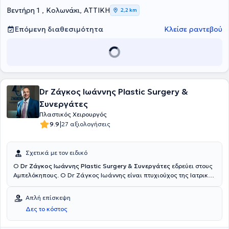
των πλαστικών χειρουργών του Christ Hospital of Cincinnati. Είναι
Βεντήρη 1 , Κολωνάκι, ΑΤΤΙΚΗ
2,2 km
συνεργάτης και χειρουργεί στις ιδιωτικές κλινικές Metropolitan
General, Αττικόν Θεραπευτήριον και City Hospital Καλαμάτας.
Επόμενη διαθεσιμότητα
Κλείσε ραντεβού
Dr Ζάγκος Ιωάννης Plastic Surgery &
Συνεργάτες
Πλαστικός Χειρουργός
|
9.9
27 αξιολογήσεις
Σχετικά με τον ειδικό
Ο
Dr Ζάγκος Ιωάννης Plastic Surgery & Συνεργάτες
εδρεύει στους
Αμπελόκηπους. Ο Dr Ζάγκος Ιωάννης είναι πτυχιούχος της Ιατρικής
Σχολής του Πανεπιστημίου Ιωαννίνων. Έχει πραγματοποιήσει την
πρακτική του εκπαίδευση σε διάφορα νοσοκομεία της Ελλάδας,
Απλή επίσκεψη
όπως το Γενικό Νοσοκομείο Ιωαννίνων και το Γενικό Νοσοκομείο
Δες το κόστος
Αθηνών "Γ. Γεννηματάς". Έχει παρακολουθήσει και συμμετάσχει με
εργασίες σε πλήθος συνεδρίων με θέματα πλαστικής,