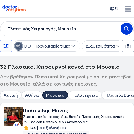
doctoranytime
EL
Πλαστικός Χειρουργός, Μουσείο
DO+ Προνομιακές τιμές
Διαθεσιμότητα
Υ
32
Πλαστικοί Χειρουργοί κοντά στο Μουσείο
Δεν βρέθηκαν Πλαστικοί Χειρουργοί με online ραντεβού
στο Μουσείο, αλλά σε κοντινές περιοχές.
Αττική
Αθήνα
Μουσείο
Πολυτεχνείο
Πλατεία Βικτ
Παντελίδης Μάνος
Στρατιωτικός Ιατρός, Διευθυντής Πλαστικής Χειρουργικής
251 Γενικού Νοσοκομείου Αεροπορίας
|
10.0
73 αξιολογήσεις
Διαθεσιμότητα για βιντεοκλήση