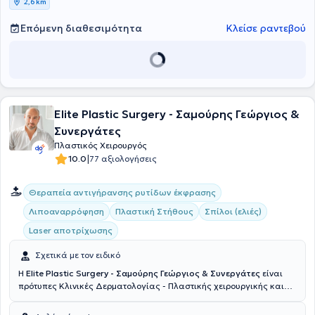
2,6 km
Επόμενη διαθεσιμότητα
Κλείσε ραντεβού
Elite Plastic Surgery - Σαμούρης Γεώργιος &
Συνεργάτες
Πλαστικός Χειρουργός
|
10.0
77 αξιολογήσεις
Θεραπεία αντιγήρανσης ρυτίδων έκφρασης
Λιποαναρρόφηση
Πλαστική Στήθους
Σπίλοι (ελιές)
Laser αποτρίχωσης
Σχετικά με τον ειδικό
Η
Elite Plastic Surgery - Σαμούρης Γεώργιος & Συνεργάτες
είναι
πρότυπες Κλινικές Δερματολογίας - Πλαστικής χειρουργικής και
βρίσκονται στο Σύνταγμα και στη Γλυφάδα. Επιστημονικός
διευθυντής της Κλινικής είναι ο πλαστικός χειρουργός Γιώργος