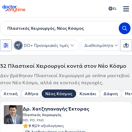
doctoranytime
EL
Πλαστικός Χειρουργός, Νέος Κόσμος
DO+ Προνομιακές τιμές
Διαθεσιμότητα
Υ
32
Πλαστικοί Χειρουργοί κοντά στον Νέο Κόσμο
Δεν βρέθηκαν Πλαστικοί Χειρουργοί με online ραντεβού
στον Νέο Κόσμο, αλλά σε κοντινές περιοχές.
Αττική
Αθήνα
Νέος Κόσμος
Κουκάκι
Δάφνη
Με
Δρ. Χατζηπαναγής Έκτορας
Πλαστικός Χειρουργός
MD, PD, PhD
|
9.9
29 αξιολογήσεις
Διαθεσιμότητα για βιντεοκλήση