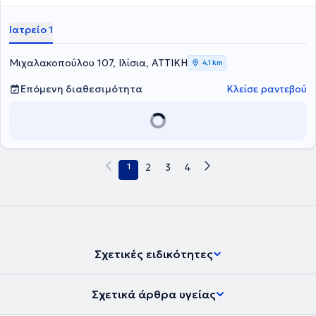
λιποαναρρόφηση, στην πλαστική στήθους, στη βλεφαροπλαστική
καθώς και στα fillers.
Ιατρείο 1
Μιχαλακοπούλου 107, Ιλίσια, ΑΤΤΙΚΗ
4,1 km
Επόμενη διαθεσιμότητα
Κλείσε ραντεβού
1
2
3
4
Σχετικές ειδικότητες
Σχετικά άρθρα υγείας