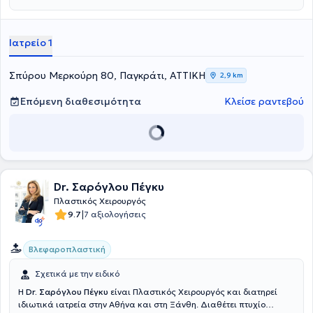
στόματος, των γνάθων και του προσώπου. Η ομάδα, υπό την
επιστημονική διεύθυνση του Dr. Ιωάννη Χατζηστεφανου MD PhD,
απαρτίζεται από εξειδικευμένους ιατρούς και οδοντιάτρους και
Ιατρείο 1
αντιμετωπίζει ακόμα και τις πιο απαιτητικές περιπτώσεις,
προσφέροντας εξατομικευμένες λύσεις για κάθε ασθενή. Για
περισσότερες πληροφορίες μπορείτε να εισέλθετε στο
Σπύρου Μερκούρη 80, Παγκράτι, ΑΤΤΙΚΗ
2,9 km
omstotalcare.gr.
Επόμενη διαθεσιμότητα
Κλείσε ραντεβού
Dr. Σαρόγλου Πέγκυ
Πλαστικός Χειρουργός
|
9.7
7 αξιολογήσεις
Βλεφαροπλαστική
Σχετικά με την ειδικό
Η
Dr. Σαρόγλου Πέγκυ
είναι Πλαστικός Χειρουργός και διατηρεί
ιδιωτικά ιατρεία στην Αθήνα και στη Ξάνθη. Διαθέτει πτυχίο