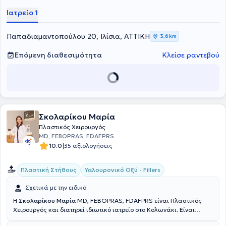
Ιατρείο 1
Παπαδιαμαντοπούλου 20, Ιλίσια, ΑΤΤΙΚΗ
3,6 km
Επόμενη διαθεσιμότητα
Κλείσε ραντεβού
Σκολαρίκου Μαρία
Πλαστικός Χειρουργός
MD, FEBOPRAS, FDAFPRS
|
10.0
35 αξιολογήσεις
Πλαστική Στήθους
Υαλουρονικό Οξύ - Fillers
Σχετικά με την ειδικό
Η
Σκολαρίκου Μαρία
MD, FEBOPRAS, FDAFPRS είναι Πλαστικός
Χειρουργός και διατηρεί ιδιωτικό ιατρείο στο Κολωνάκι. Είναι
πτυχιούχος της Ιατρικής Σχολής του Εθνικού και Καποδιστριακού