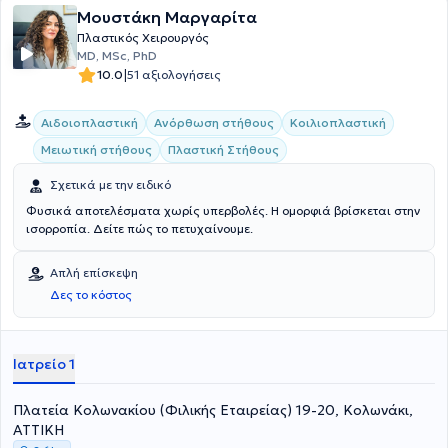
Μουστάκη Μαργαρίτα
σκαφοειδή θώρακα με 3D ενθέματα, σε συνεργασία με το
Πανεπιστημιακό Νοσοκομείο της Τουλούζης. Επιπλέον, διαθέτει
Πλαστικός Χειρουργός
παγκόσμια εργασιακή εμπειρία, έχοντας εργαστεί σε πολλές
MD, MSc, PhD
χώρες ανά τον κόσμο, μεταξύ των οποίων το Ηνωμένο Βασιλείο, η
|
10.0
51 αξιολογήσεις
Γερμανία, η Σουηδία και η Κίνα. Ο γιατρός εξειδικεύεται στη
ρινοπλαστική και πλαστική χειρουργική προσώπου και στήθους.
Αιδοιοπλαστική
Ανόρθωση στήθους
Κοιλιοπλαστική
Τέλος έχει πολυάριθμες δημοσιεύσεις σε υψηλού κύρους
επιστημονικά περιοδικά και πολλαπλές ευρεσιτεχνίες ενώ έχει
Μειωτική στήθους
Πλαστική Στήθους
κάνει πολλές παρουσιάσεις σε διεθνή συνέδρια Πλαστικής
Χειρουργικής.
Σχετικά με την ειδικό
Φυσικά αποτελέσματα χωρίς υπερβολές. Η ομορφιά βρίσκεται στην
ισορροπία. Δείτε πώς το πετυχαίνουμε.
Απλή επίσκεψη
Δες το κόστος
Ιατρείο 1
Πλατεία Κολωνακίου (Φιλικής Εταιρείας) 19-20, Κολωνάκι,
ΑΤΤΙΚΗ