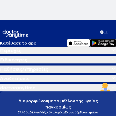
EL
Κατέβασε το app
Περιοχές
Ειδικότητες
Παθήσεις/Υπηρεσίες
Αναζητήσεις
doctoranytime
Διαμορφώνουμε το μέλλον της υγείας
παγκοσμίως
Ελλάδα
Βέλγιο
Μεξικό
Κολομβία
Εκουαδόρ
Γουατεμάλα