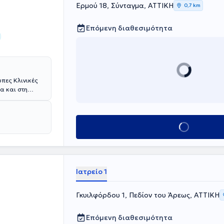
Ερμού 18, Σύνταγμα, ΑΤΤΙΚΗ
0,7 km
Επόμενη διαθεσιμότητα
υπες Κλινικές
α και στη
ειρουργός
ατοποιήσει την
 στο
ική Κλινική
Κλείσε ραντεβού
Center for
εκπαίδευση.
άλο αριθμό
ρουργικής.
 σώματος με πιο
Ιατρείο 1
ιάσημη την
ης
Γκυιλφόρδου 1, Πεδίον του Άρεως, ΑΤΤΙΚΗ
 προσφέρει
ι
υ όπως και την
Επόμενη διαθεσιμότητα