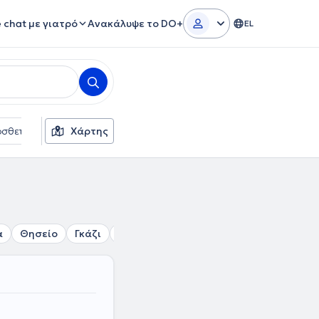
e chat με γιατρό
Ανακάλυψε το DO+
EL
σθετα φίλτρα
Χάρτης
Γλώσσες
Ασφαλιστικές εταιρείες
α
Θησείο
Γκάζι
Πολυτεχνείο
Μουσείο
Εξάρχεια