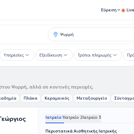
Εύρεση
Liv
Υπηρεσίες
Εξειδίκευση
Τρόποι πληρωμής
Πρό
στου Ψυρρή, αλλά σε κοντινές περιοχές.
καδημία
Πλάκα
Κεραμεικός
Μεταξουργείο
Σύνταγμ
Ιατρείο 1
Ιατρείο 2
Ιατρείο 3
 Γεώργιος
Περιστατικά Αισθητικής Ιατρικής