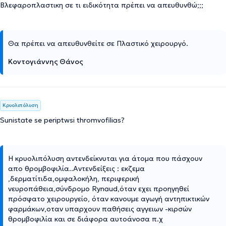
Βλεφαροπλαστικη σε τι ειδικότητα πρέπει να απευθυνθώ;;;
Θα πρέπει να απευθυνθείτε σε Πλαστικό χειρουργό.
Κοντογιάννης Θάνος
Κρυολιπόλυση
Sunistate se periptwsi thromvofilias?
Η κρυολιπόλυση αντενδείκνυται για άτομα που πάσχουν
απο θρομβοφιλία..Αντενδείξεις : εκζεμα
,δερματίτιδα,ομφαλοκήλη, περιφερική
νευροπάθεια,σύνδρομο Rynaud,όταν εχει προηγηθεί
πρόσφατο χειρουργείο, όταν κανουμε αγωγή αντηπικτικών
φαρμάκων,οταν υπαρχουν παθήσεις αγγειων -κιρσών
θρομβοφιλία και σε διάφορα αυτοάνοσα π.χ