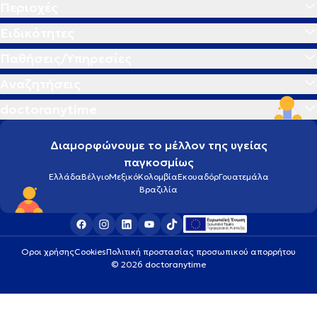
Περιοχές
Ειδικότητες
Παθήσεις/Υπηρεσίες
Αναζητήσεις
doctoranytime
Διαμορφώνουμε το μέλλον της υγείας
παγκοσμίως
Ελλάδα
Βέλγιο
Μεξικό
Κολομβία
Εκουαδόρ
Γουατεμάλα
Βραζιλία
Οροι χρήσης
Cookies
Πολιτική προστασίας προσωπικού απορρήτου
© 2026 doctoranytime