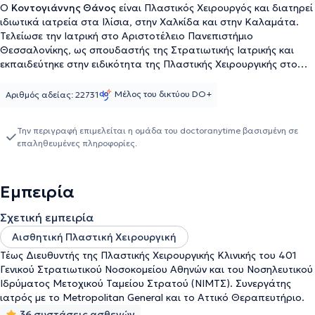
Ο
Κοντογιάννης Θάνος
είναι Πλαστικός Χειρουργός και διατηρεί
ιδιωτικά ιατρεία στα Ιλίσια, στην Χαλκίδα και στην Καλαμάτα.
Τελείωσε την Ιατρική στο Αριστοτέλειο Πανεπιστήμιο
Θεσσαλονίκης, ως σπουδαστής της Στρατιωτικής Ιατρικής και
εκπαιδεύτηκε στην ειδικότητα της Πλαστικής Χειρουργικής στο
Γενικό Νοσοκομείο Αττικής "ΚΑΤ", όπου απέκτησε και γνώσεις
μικροχειρουργικής. Υπήρξε Διευθυντής της Πλαστικής
Μέλος του δικτύου DO+
Αριθμός αδείας: 22731
Χειρουργικής Κλινικής του Γενικού Στρατιωτικού Νοσοκομείου
Αθηνών 401 και του "Νοσηλευτικού Ιδρύματος Μετοχικού Ταμείου
Την περιγραφή επιμελείται η ομάδα του doctoranytime βασισμένη σε
Στρατού (ΝΙΜΤΣ) αντίστοιχα. Μετεκπαιδεύτηκε στις νεώτερες
επαληθευμένες πληροφορίες.
εφαρμογές της αισθητικής χειρουργικής στις ΗΠΑ και
συνεργάζεται με την ομάδα των πλαστικών χειρουργών του Christ
Hospital of Cincinnati. Είναι συνεργάτης και χειρουργεί στις
Εμπειρία
ιδιωτικές κλινικές Metropolitan General, Αττικόν Θεραπευτήριον
και City Hospital Καλαμάτας.
Σχετική εμπειρία
Αισθητική Πλαστική Χειρουργική
Τέως Διευθυντής της Πλαστικής Χειρουργικής Κλινικής του 401
Γενικού Στρατιωτικού Νοσοκομείου Αθηνών και του Νοσηλευτικού
Ιδρύματος Μετοχικού Ταμείου Στρατού (ΝΙΜΤΣ). Συνεργάτης
ιατρός με το Metropolitan General και το Αττικό Θεραπευτήριο.
36 συστάσεις ασθενών