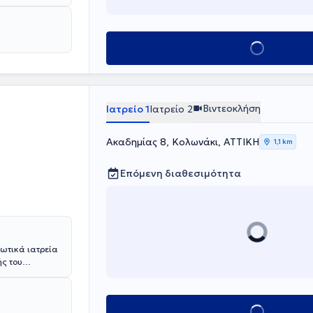
ική,
 Βερολίνου.
 αξιόλογη
φηση, στην
Κλείσε ραντεβού
Βιντεοκλήση
Ιατρείο 1
Ιατρείο 2
Ακαδημίας 8, Κολωνάκι, ΑΤΤΙΚΗ
1,1 km
Επόμενη διαθεσιμότητα
ιωτικά ιατρεία
ής του
 στην
ρωπαϊκού
Κλείσε ραντεβού
α στο