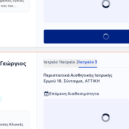
ρεσιές υγείας
 και του
Χατζηστεφανου
και
ντας
ες μπορείτε να
Κλείσε ραντεβού
Ιατρείο 1
Ιατρείο 2
Ιατρείο 3
ς Γεώργιος
Περιστατικά Αισθητικής Ιατρικής
Ερμού 18, Σύνταγμα, ΑΤΤΙΚΗ
Επόμενη διαθεσιμότητα
τυπες Κλινικές