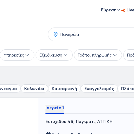
Εύρεση
Liv
Υπηρεσίες
Εξειδίκευση
Τρόποι πληρωμής
Πρό
ύνταγμα
Κολωνάκι
Καισαριανή
Ευαγγελισμός
Πλάκ
Ιατρείο 1
Ευτυχίδου 46, Παγκράτι, ΑΤΤΙΚΗ