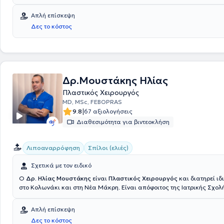
Πανεπιστημίου Θεσσαλονίκης και έλαβε τίτλο ειδικότητας στην Πλαστ
Επανορθωτική και Αισθητική Χειρουργική από τον Ιατρικό Σύλλογο του
Απλή επίσκεψη
Ειδικεύτηκε και εργάστηκε σε κλινικές της Γερμανίας, όπου απέκτησε
Δες το κόστος
κλινική εμπειρία και κατάρτιση. Τέλος, εξειδικεύεται στη λιποαναρρό
πλαστική στήθους, στη βλεφαροπλαστική καθώς και στα fillers.
Δρ.Μουστάκης Ηλίας
Πλαστικός Χειρουργός
MD, MSc, FEBOPRAS
|
9.8
67 αξιολογήσεις
Διαθεσιμότητα για βιντεοκλήση
Λιποαναρρόφηση
Σπίλοι (ελιές)
Σχετικά με τον ειδικό
Ο
Δρ. Ηλίας Μουστάκης
είναι
Πλαστικός Χειρουργός
και διατηρεί ιδ
στο Κολωνάκι και στη Νέα Μάκρη. Είναι απόφοιτος της Ιατρικής Σχολ
Αριστοτελείου Πανεπιστημίου θεσσαλονίκης (ΑΠΘ) και εξειδικευμένος
Επανορθωτική και Αισθητική Πλαστική Χειρουργική και μέλος του Ευ
Απλή επίσκεψη
Συμβουλίου Πλαστικής, Επανορθωτικής και Αισθητικής Χειρουργικής
Δες το κόστος
(EBOPRAS).Έκανε την ειδικότητά του και απέκτησε εκτεταμένη εμπειρί