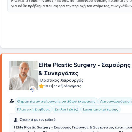
Η
O.M.S. Στόμα - Γνάθος - Πρόσωπο
προσφέρει υψηλής ποιότητας υπη
για κάθε πρόβλημα που αφορά την περιοχή του στόματος, των γνάθων
προσώπου. Η ομάδα, υπό την επιστημονική διεύθυνση του Dr. Ιωάννη 
MD PhD, απαρτίζεται από εξειδικευμένους ιατρούς και οδοντιάτρους 
αντιμετωπίζει ακόμα και τις πιο απαιτητικές περιπτώσεις, προσφέρο
εξατομικευμένες λύσεις για κάθε ασθενή. Για περισσότερες πληροφορί
εισέλθετε στο omstotalcare.gr.
Elite Plastic Surgery - Σαμούρη
& Συνεργάτες
Πλαστικός Χειρουργός
|
10.0
77 αξιολογήσεις
Θεραπεία αντιγήρανσης ρυτίδων έκφρασης
Λιποαναρρόφηση
Πλαστική Στήθους
Σπίλοι (ελιές)
Laser αποτρίχωσης
Σχετικά με τον ειδικό
Η
Elite Plastic Surgery - Σαμούρης Γεώργιος & Συνεργάτες
είναι πρό