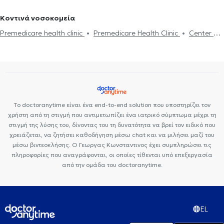
Παλαιό Φάληρο
Πλαστικοί Χειρουργοί στην Κηφισιά
Πλαστικοί
αποτρίχωσης
Κρυολιπόλυση
Βλεφαροπλαστική
Κυτταρίτιδα
Γυναικομαστία
Laser αποτρίχωσης
Χειρουργοί στο Ελληνικό
Πλαστικοί Χειρουργοί στη Γλυφάδα
Κοντινά νοσοκομεία
Πλαστική Στήθους
Premedicare health clinic
Premedicare Health Clinic
Center NT-
CardioMetabolics
Bioclab Ιδιωτικά Πολυιατρεία
Ιάζω
Το doctoranytime είναι ένα end-to-end solution που υποστηρίζει τον
χρήστη από τη στιγμή που αντιμετωπίζει ένα ιατρικό σύμπτωμα μέχρι τη
στιγμή της λύσης του, δίνοντας του τη δυνατότητα να βρεί τον ειδικό που
χρειάζεται, να ζητήσει καθοδήγηση μέσω chat και να μιλήσει μαζί του
μέσω βιντεοκλήσης. Ο Γεωργας Κωνσταντινος έχει συμπληρώσει τις
πληροφορίες που αναγράφονται, οι οποίες τίθενται υπό επεξεργασία
από την ομάδα του doctoranytime.
EL