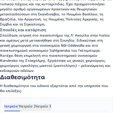
τοπικού πάχους και της κυτταρίτιδας. Έχει πραγματοποιήσει
μεγάλο αριθμό οργανωμένων πρακτικών και θεωρητικών
μετεκπαιδεύσεων στη Σκανδιναβία, το Ηνωμένο Βασίλειο, τη
Βραζιλία, την Αργεντινή, τις Ηνωμένες Πολιτείες Αμερικής, τη
Σερβία και τη Σιγκαπούρη.
Σπουδές και κατάρτιση
Σπούδασε ιατρική στο πανεπιστήμιο της Λ’ Ακουϊλα στην Ιταλία
και αμέσως μετά μετακινήθηκε στη Σουηδία. Ειδικεύτηκε στη
γενική χειρουργική στα νοσοκομεία Näl-Uddevalla και στο
πανεπιστημιακό νοσοκομείο Sahlgrenska του Γκέτεμποργκ.
Κατέχει θέση επιμελητή στο πανεπιστημιακό νοσοκομείο
Karolinska της Στοκχόλμης. Εργάστηκε ως γενικός χειρούργος,
χειρούργος ογκολόγος μαστού (μαστολόγος) – μελανώματος και
ενδοκρινών αδένων.
Διαθεσιμότητα
Η διαθεσιμότητα του ειδικού εξαρτάται από την υπηρεσία που
θα επιλέξεις.
Ιατρείο 1
Ιατρείο 2
Ιατρείο 3