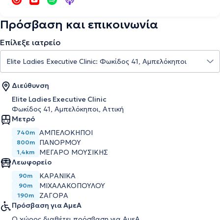
Πρόσβαση και επικοινωνία
Επίλεξε ιατρείο
Διεύθυνση
Elite Ladies Executive Clinic
Φωκίδος 41, Αμπελόκηποι, Αττική
Μετρό
ΑΜΠΕΛΌΚΗΠΟΙ
740m
ΠΑΝΌΡΜΟΥ
800m
ΜΈΓΑΡΟ ΜΟΥΣΙΚΉΣ
1,4km
Λεωφορείο
ΚΑΡΑΝΙΚΑ
90m
ΜΙΧΑΛΑΚΟΠΟΥΛΟΥ
90m
ΖΑΓΟΡΑ
190m
Πρόσβαση για ΑμεΑ
Ο χώρος διαθέτει πρόσβαση για ΑμεΑ.