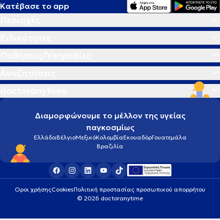
Κατέβασε το app
Περιοχές
Ειδικότητες
Παθήσεις/Υπηρεσίες
Αναζητήσεις
doctoranytime
Διαμορφώνουμε το μέλλον της υγείας
παγκοσμίως
Ελλάδα
Βέλγιο
Μεξικό
Κολομβία
Εκουαδόρ
Γουατεμάλα
Βραζιλία
Οροι χρήσης
Cookies
Πολιτική προστασίας προσωπικού απορρήτου
© 2026 doctoranytime