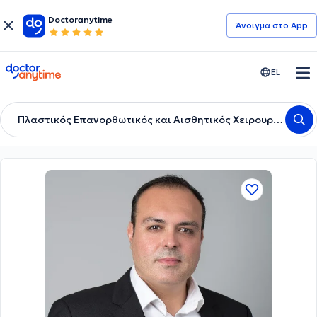
Doctoranytime
Άνοιγμα στο App
doctoranytime
EL
Πλαστικός Επανορθωτικός και Αισθητικός Χειρουργός