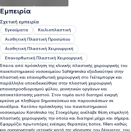
ογκολογικών και αισθητικών επεμβάσεων και μοιράζει το χρόνο
εργασίας του ανάμεσα στη Στοκχόλμη, την περιοχή του
Εμπειρία
Γκέτεμποργκ, την Αθήνα και την Κόρινθο. Έχει πραγματοποιήσει
μεγάλο αριθμό οργανωμένων πρακτικών και θεωρητικών
Σχετική εμπειρία
μετεκπαιδεύσεων στη Σκανδιναβία, το Ηνωμένο Βασίλειο, τη
Βραζιλία, την Αργεντινή, τις Ηνωμένες Πολιτείες Αμερικής, τη
Εγκαύματα
Κοιλιοπλαστική
Σερβία και τη Σιγκαπούρη.
Αισθητική Πλαστική Προσώπου
Αισθητική Πλαστική Χειρουργική
Επανορθωτική Πλαστική Χειρουργική
Έπειτα από πρόσκληση της κλινικής πλαστικής χειρουργικής του
πανεπιστημιακού νοσοκομείου Sahlgrenska εξειδικεύτηκε στην
πλαστική και επανορθωτική χειρουργική στο Γκέτεμποργκ και
παράλληλα υποειδεικεύθηκε στην πλαστική χειρουργική
επαναπροσδιορισμού φύλου, γεννητικών οργάνων και
αποκατάστασης μαστού. Στον τομέα αυτό διατηρεί ενεργή
ερεύνα με πληθώρα δημοσιεύσεων και παρουσιάσεων σε
συνέδρια. Κατόπιν πρόσκλησης του πανεπιστημιακού
νοσοκομείου Karolinska της Στοκχόλμης ανέλαβε θέση επιμελητή
πλαστικής χειρουργικής την οποία και διατηρεί μέχρι και σήμερα.
Εφαρμόζει πρωτοπόρες ενέσιμες θεραπείες botox, fillers καθώς
και αναγεννητικής ιατρικής κατά της γήρανσης του δέρματος, του