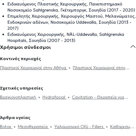
Ειδικευόμενος Πλαστικής Χειρουργικής, Πανεπιστημιακό
Νοσοκομείο Sahlgrenska, Γκέτεμποργκ, Σουηδία (2017 - 2020)
Επιμελητής Χειρουργικής, Χειρουργός Μαστού, Μελανώματος,
Ενδοκρινών αδένων, Νοσοκομείο Uddevalla, Σουηδία (2013 -
2017)
Eιδικευόμενος Χειρουργικής, NÄL-Uddevalla, Sahlgrenska
Hospitals, Σουηδία (2007 - 2013)
Χρήσιμοι σύνδεσμοι
Κοντινές περιοχές
Πλαστικοί Χειρουργοί στην Αθήνα
Πλαστικοί Χειρουργοί στην
Πλατεία Μαβίλη
Πλαστικοί Χειρουργοί στα Ιλίσια
Πλαστικοί
Χειρουργοί στου Ζωγράφου
Πλαστικοί Χειρουργοί στο Κολωνάκι
Σχετικές υπηρεσίες
Πλαστικοί Χειρουργοί στο Παγκράτι
Πλαστικοί Χειρουργοί στο
Βραχιονοπλαστική
Hydrafacial
Cavitation - Θεραπεία για
Χαλάνδρι
Πλαστικοί Χειρουργοί στο Πεδίον του Άρεως
Κυτταρίτιδα
Πλαστική Στήθους
Βλεφαροπλαστική
Πλαστικοί Χειρουργοί στο Σύνταγμα
Πλαστικοί Χειρουργοί στα
Ρινοπλαστική
Ωτοπλαστική
Κοιλιοπλαστική
Υαλουρονικό
Άνω Πατήσια
Πλαστικοί Χειρουργοί στο Μαρούσι
Πλαστικοί
Άρθρα υγείας
Οξύ - Fillers
Λιποαναρρόφηση
Μειωτική στήθους
Αυξητική
Χειρουργοί στη Νέα Ιωνία
Πλαστικοί Χειρουργοί στην Ηλιούπολη
Botox
Μεσοθεραπεία
Υαλουρονικό Οξύ - Fillers
Καθαρισμός
γλουτών
Νήματα Προσώπου (Lifting)
Μεσοθεραπεία
Σπίλοι
Πλαστικοί Χειρουργοί στα Βριλήσσια
Πλαστικοί Χειρουργοί στο
προσώπου
Μελάνωμα
Νήματα Προσώπου (Lifting)
Laser
(ελιές)
Κρυολιπόλυση
Κυτταρίτιδα
Θεραπεία ραγάδων