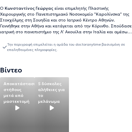
Ο
Κωνσταντίνος Γεώργας
είναι επιμελητής Πλαστικής
Χειρουργικής στο Πανεπιστημιακό Νοσοκομείο "Καρολίνσκα" της
Στοκχόλμης στη Σουηδία και στο Ιατρικό Κέντρο Αθηνών.
Γεννήθηκε στην Αθήνα και κατάγεται από την Κόρινθο. Σπούδασε
ιατρική στο πανεπιστήμιο της Λ' Ακουϊλα στην Ιταλία και αμέσως
μετά μετακινήθηκε στη Σουηδία. Ειδικεύτηκε στη γενική
χειρουργική στα νοσοκομεία Näl - Uddevalla και στο
Την περιγραφή επιμελείται η ομάδα του doctoranytime βασισμένη σε
πανεπιστημιακό νοσοκομείο Sahlgrenska του Γκέτεμποργκ.
επαληθευμένες πληροφορίες.
Εργάστηκε ως γενικός χειρούργος, χειρούργος ογκολόγος μαστού
(μαστολόγος) – μελανώματος και ενδοκρινών αδένων. Έπειτα
από πρόσκληση της κλινικής πλαστικής χειρουργικής του
Βίντεο
πανεπιστημιακού νοσοκομείου Sahlgrenska εξειδικεύτηκε στην
πλαστική και επανορθωτική χειρουργική στο Γκέτεμποργκ της
Αποκατάσταση
5 δύσκολες
Σουηδίας και παράλληλα υποειδεικεύθηκε στην πλαστική
στήθους
αλήθειες για
χειρουργική επαναπροσδιορισμού φύλου, γεννητικών οργάνων
μετά από
το
και αποκατάστασης μαστού. Στον τομέα αυτό διατηρεί ενεργή
μαστεκτομή
μελάνωμα
ερεύνα με πληθώρα δημοσιεύσεων και παρουσιάσεων σε
συνέδρια. Κατόπιν πρόσκλησης του πανεπιστημιακού
νοσοκομείου Karolinska της Στοκχόλμης ανέλαβε θέση επιμελητή
πλαστικής χειρουργικής την οποία και διατηρεί μέχρι και σήμερα.
Πραγματοποιεί καθημερινά πληθώρα επανορθωτικών,