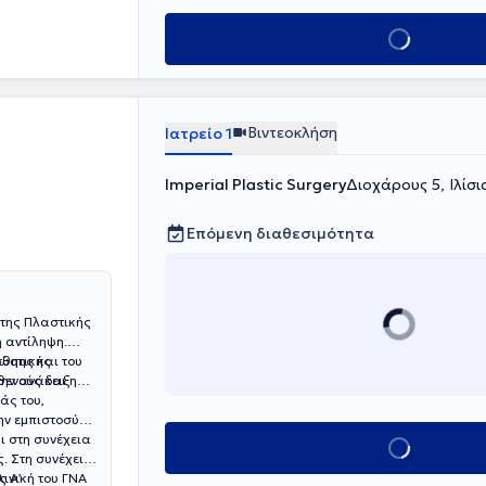
Κλείσε ραντεβού
Βιντεοκλήση
Ιατρείο 1
Imperial Plastic Surgery
Διοχάρους 5, Ιλίσι
Επόμενη διαθεσιμότητα
 της Πλαστικής
ή αντίληψη.
σθητικής
νώσης και του
θενούς και
την ανάδειξη
άς του,
ην εμπιστοσύνη,
ι στη συνέχεια
Κλείσε ραντεβού
. Στη συνέχεια
ς Α’
λινική του ΓΝΑ