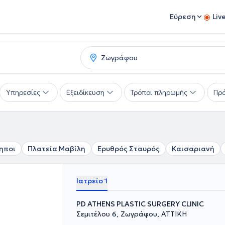
Εύρεση
Liv
Υπηρεσίες
Εξειδίκευση
Τρόποι πληρωμής
Πρό
ηποι
Πλατεία Μαβίλη
Ερυθρός Σταυρός
Καισαριανή
Ιατρείο 1
PD ATHENS PLASTIC SURGERY CLINIC
Σεμιτέλου 6, Ζωγράφου, ΑΤΤΙΚΗ