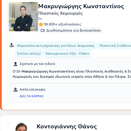
Μακρυγιώργης Κωνσταντίνος
Πλαστικός Χειρουργός
Dr.
|
10.0
94 αξιολογήσεις
Διαθεσιμότητα για βιντεοκλήση
Θεραπεία αντιγήρανσης ρυτίδων έκφρασης
Πλαστική Στήθου
Σπίλοι (ελιές)
Υαλουρονικό Οξύ - Fillers
Σχετικά με τον ειδικό
Ο Dr
Μακρυγιώργης Κωνσταντίνος
είναι Πλαστικός Αισθητικός & 
Χειρουργός και διατηρεί ιδιωτικά ιατρεία στην Αθήνα & την Πάτρα. 
Ιατρική σχολή του Εθνικού & Καποδιστριακού Πανεπιστημίου Αθηνών
στην Εθνική Φρουρά Κύπρου, διατελώντας καθήκοντα ιατρού στο 10
Απλή επίσκεψη
Λευκωσίας και εν συνεχεία, διορίστηκε αγροτικός ιατρός στο Γενικό
Δες το κόστος
Πύργου Ηλείας. Ειδικεύτηκε στη Χειρουργική Κλινική του Νοσοκομείου
Ανδρέας" στην Πάτρα, όπου και συνέχισε ως βοηθός της κλινικής Πλ
Χειρουργικής για δύο χρόνια. Ύστερα, μετέβη στο Ηνωμένο Βασίλειο 
μετεκπαιδεύτηκε στο στο τμήμα Γενικής Χειρουργικής του "Boston Pilgr
United Lincolnshire Hospitals" για ένα χρόνο και μετέπειτα στο τμήμα
Χειρουργικής και Άκρας χείρας του "Bradford Royal Infirmary" και σ
Κοντογιάννης Θάνος
General Infimary για άλλα τρία χρόνια. Εκεί εξειδικεύτηκε σε τεχνικές