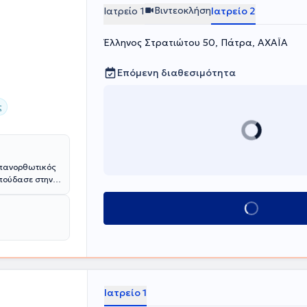
Βιντεοκλήση
Ιατρείο 1
Ιατρείο 2
Έλληνος Στρατιώτου 50, Πάτρα, ΑΧΑΪΑ
Επόμενη διαθεσιμότητα
ς
Επανορθωτικός
Σπούδασε στην
. Υπηρέτησε
6 ΣΝΕ
Κλείσε ραντεβού
 Νοσοκομείο
 "Ο Άγιος
αστικής
όπου
im Hospital -
 Πλαστικής
το Leeds
Ιατρείο 1