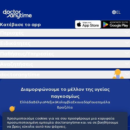
EL
Κατέβασε το app
Περιοχές
Ειδικότητες
Παθήσεις/Υπηρεσίες
Αναζητήσεις
doctoranytime
Διαμορφώνουμε το μέλλον της υγείας
παγκοσμίως
Ελλάδα
Βέλγιο
Μεξικό
Κολομβία
Εκουαδόρ
Γουατεμάλα
Βραζιλία
Χρησιμοποιούμε cookies για να σου προσφέρουμε μια κορυφαία
προσωποποιημένη εμπειρία doctoranytime και να σε βοηθήσουμε
να βρεις εύκολα αυτό που ψάχνεις.