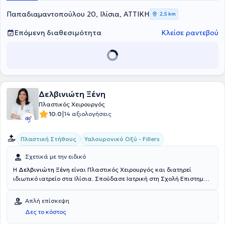
Παπαδιαμαντοπούλου 20, Ιλίσια, ΑΤΤΙΚΗ
2,5 km
Επόμενη διαθεσιμότητα
Κλείσε ραντεβού
Δελβινιώτη Ξένη
Πλαστικός Χειρουργός
|
10.0
14 αξιολογήσεις
Πλαστική Στήθους
Υαλουρονικό Οξύ - Fillers
Σχετικά με την ειδικό
Η
Δελβινιώτη Ξένη
είναι Πλαστικός Χειρουργός και διατηρεί
ιδιωτικό ιατρείο στα Ιλίσια. Σπούδασε Ιατρική στη Σχολή Επιστημών
Υγείας του Αριστοτελείου Πανεπιστημίου Θεσσαλονίκης και έλαβε
τίτλο ειδικότητας στην Πλαστική, Επανορθωτική και Αισθητική
Απλή επίσκεψη
Χειρουργική από τον Ιατρικό Σύλλογο του Βερολίνου. Ειδικεύτηκε
Δες το κόστος
και εργάστηκε σε κλινικές της Γερμανίας, όπου απέκτησε αξιόλογη
κλινική εμπειρία και κατάρτιση. Τέλος, εξειδικεύεται στη