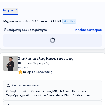
λιποαναρρόφηση, στην πλαστική στήθους, στη βλεφαροπλαστική
καθώς και στα fillers.
Ιατρείο 1
Μιχαλακοπούλου 107, Ιλίσια, ΑΤΤΙΚΗ
3,0 km
Επόμενη διαθεσιμότητα
Κλείσε ραντεβού
Σπηλιόπουλος Κωνσταντίνος
Πλαστικός Χειρουργός
MD, PhD
|
10.0
61 αξιολογήσεις
Σχετικά με τον ειδικό
Ο
Σπηλιόπουλος Κωνσταντίνος
MD, PhD είναι Πλαστικός
Χειρούργος με ιδιωτική κλινική στα Ιλίσια. Είναι Διδάκτωρ του
Εθνικού και Καποδιστριακού Πανεπιστημίου Αθηνών και
πτυχιούχος της Ιατρικής Σχολής του ίδιου ιδρύματος. Έχει ειδικευθεί