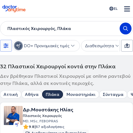
doctoranytime
EL
Πλαστικός Χειρουργός, Πλάκα
DO+ Προνομιακές τιμές
Διαθεσιμότητα
Υ
32
Πλαστικοί Χειρουργοί κοντά στην Πλάκα
Δεν βρέθηκαν Πλαστικοί Χειρουργοί με online ραντεβού
στην Πλάκα, αλλά σε κοντινές περιοχές.
Αττική
Αθήνα
Πλάκα
Μοναστηράκι
Σύνταγμα
Δρ.Μουστάκης Ηλίας
Πλαστικός Χειρουργός
MD, MSc, FEBOPRAS
|
9.8
67 αξιολογήσεις
Διαθεσιμότητα για βιντεοκλήση