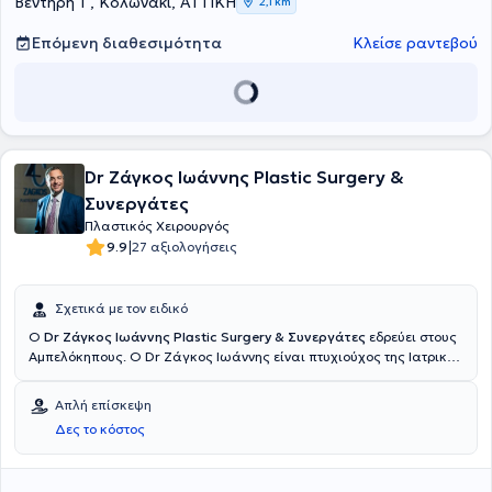
Βεντήρη 1 , Κολωνάκι, ΑΤΤΙΚΗ
2,1 km
συνεργάτης και χειρουργεί στις ιδιωτικές κλινικές Metropolitan
General, Αττικόν Θεραπευτήριον και City Hospital Καλαμάτας.
Επόμενη διαθεσιμότητα
Κλείσε ραντεβού
Dr Ζάγκος Ιωάννης Plastic Surgery &
Συνεργάτες
Πλαστικός Χειρουργός
|
9.9
27 αξιολογήσεις
Σχετικά με τον ειδικό
Ο
Dr Ζάγκος Ιωάννης Plastic Surgery & Συνεργάτες
εδρεύει στους
Αμπελόκηπους. Ο Dr Ζάγκος Ιωάννης είναι πτυχιούχος της Ιατρικής
Σχολής του Πανεπιστημίου Ιωαννίνων. Έχει πραγματοποιήσει την
πρακτική του εκπαίδευση σε διάφορα νοσοκομεία της Ελλάδας,
Απλή επίσκεψη
όπως το Γενικό Νοσοκομείο Ιωαννίνων και το Γενικό Νοσοκομείο
Δες το κόστος
Αθηνών "Γ. Γεννηματάς". Έχει παρακολουθήσει και συμμετάσχει με
εργασίες σε πλήθος συνεδρίων με θέματα πλαστικής,
επανορθωτικής και αισθητικής χειρουργικής. Παράλληλα έχει