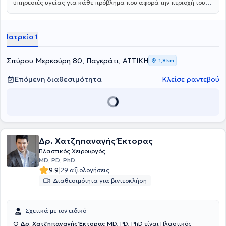
υπηρεσιές υγείας για κάθε πρόβλημα που αφορά την περιοχή του
στόματος, των γνάθων και του προσώπου. Η ομάδα, υπό την
επιστημονική διεύθυνση του Dr. Ιωάννη Χατζηστεφανου MD PhD,
απαρτίζεται από εξειδικευμένους ιατρούς και οδοντιάτρους και
Ιατρείο 1
αντιμετωπίζει ακόμα και τις πιο απαιτητικές περιπτώσεις,
προσφέροντας εξατομικευμένες λύσεις για κάθε ασθενή. Για
περισσότερες πληροφορίες μπορείτε να εισέλθετε στο
Σπύρου Μερκούρη 80, Παγκράτι, ΑΤΤΙΚΗ
1,8 km
omstotalcare.gr.
Επόμενη διαθεσιμότητα
Κλείσε ραντεβού
Δρ. Χατζηπαναγής Έκτορας
Πλαστικός Χειρουργός
MD, PD, PhD
|
9.9
29 αξιολογήσεις
Διαθεσιμότητα για βιντεοκλήση
Σχετικά με τον ειδικό
Ο
Δρ. Χατζηπαναγής Έκτορας
MD, PD, PhD είναι Πλαστικός