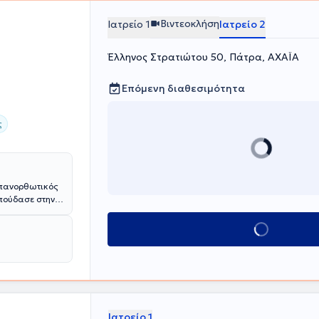
Βιντεοκλήση
Ιατρείο 1
Ιατρείο 2
Έλληνος Στρατιώτου 50, Πάτρα, ΑΧΑΪΑ
Επόμενη διαθεσιμότητα
ς
Επανορθωτικός
Σπούδασε στην
. Υπηρέτησε
6 ΣΝΕ
Κλείσε ραντεβού
 Νοσοκομείο
 "Ο Άγιος
αστικής
όπου
im Hospital -
 Πλαστικής
το Leeds
Ιατρείο 1