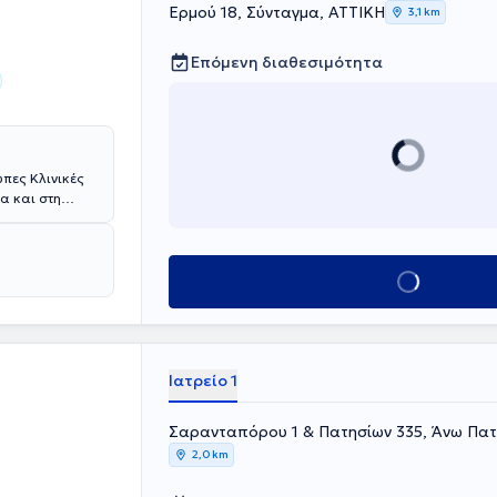
Ερμού 18, Σύνταγμα, ΑΤΤΙΚΗ
3,1 km
Επόμενη διαθεσιμότητα
υπες Κλινικές
α και στη
ειρουργός
ατοποιήσει την
 στο
ική Κλινική
Κλείσε ραντεβού
Center for
εκπαίδευση.
άλο αριθμό
ρουργικής.
 σώματος με πιο
Ιατρείο 1
ιάσημη την
ης
Σαρανταπόρου 1 & Πατησίων 335, Άνω Πατ
 προσφέρει
2,0 km
ι
υ όπως και την