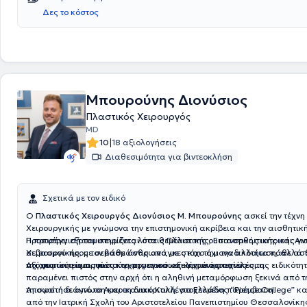
Δες το κόστος
Μπουρούνης Διονύσιος
Πλαστικός Χειρουργός
MD
|
10
18 αξιολογήσεις
Διαθεσιμότητα για βιντεοκλήση
Σχετικά με τον ειδικό
Ο
Πλαστικός Χειρουργός Διονύσιος Μ. Μπουρούνης
ασκεί την τέχνη
Χειρουργικής με γνώμονα την επιστημονική ακρίβεια και την αισθητικ
Προσφέρει εξατομικευμένες λύσεις Πλαστικής, Επανορθωτικής και Αι
Η προσέγγισή του στηρίζεται στα θεμέλια της ουσιαστικής ιατρικής γ
Χειρουργικής, με σεβασμό στις ανάγκες και τη μοναδικότητα κάθε ασ
σεβασμού προς τον κάθε άνθρωπο, με στόχο όχι την αλλοίωση, αλλά 
στόχος του είναι πάντα το αρμονικό και φυσικό αποτέλεσμα.
της φυσικής ομορφιάς και της προσωπικής ισορροπίας.
Αξιοποιώντας τις πιο σύγχρονες και εξελιγμένες τεχνικές της ειδικότητ
παραμένει πιστός στην αρχή ότι η αληθινή μεταμόρφωση ξεκινά από τ
τη σωστή διάγνωση και τη διακριτική, στοχευμένη παρέμβαση.
Αποφοίτησε από το Αμερικανικό Κολλέγιο Ελλάδος “Pierce College” κα
από την Ιατρική Σχολή του Αριστοτελείου Πανεπιστημίου Θεσσαλονίκης