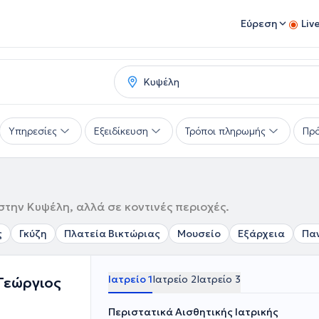
Εύρεση
Liv
Υπηρεσίες
Εξειδίκευση
Τρόποι πληρωμής
Πρό
στην Κυψέλη, αλλά σε κοντινές περιοχές.
ς
Γκύζη
Πλατεία Βικτώριας
Μουσείο
Εξάρχεια
Πα
Ιατρείο 1
Ιατρείο 2
Ιατρείο 3
 Γεώργιος
Περιστατικά Αισθητικής Ιατρικής