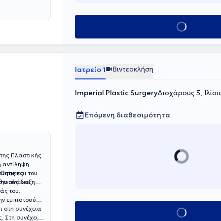
Κλείσε ραντεβού
Βιντεοκλήση
Ιατρείο 1
Imperial Plastic Surgery
Διοχάρους 5, Ιλίσι
Επόμενη διαθεσιμότητα
 της Πλαστικής
ή αντίληψη.
σθητικής
νώσης και του
θενούς και
την ανάδειξη
άς του,
ην εμπιστοσύνη,
ι στη συνέχεια
Κλείσε ραντεβού
. Στη συνέχεια