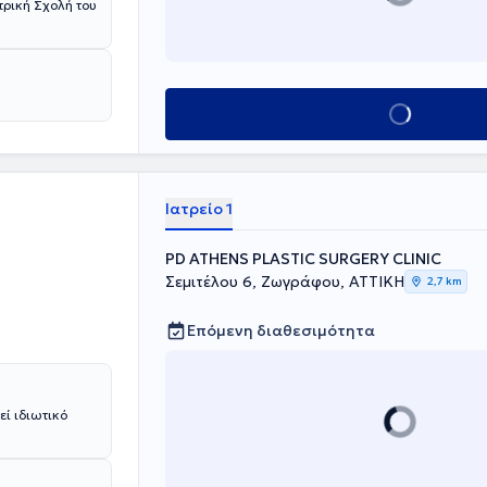
ημερωτικό και
τρική Σχολή του
θωση Στήθους,
ούς,
υθεί εγχώρια
θέτει πολυετή
 πιο
Κλείσε ραντεβού
γικής. Είναι
Ιατρείο 1
PD ATHENS PLASTIC SURGERY CLINIC
Σεμιτέλου 6, Ζωγράφου, ΑΤΤΙΚΗ
2,7 km
Επόμενη διαθεσιμότητα
εί ιδιωτικό