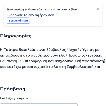
Δεν υπάρχει δυνατότητα online ραντεβού
Εκδήλωσε το ενδιαφέρον σου
Στείλε αίτημα
Πληροφορίες
Η
Τσότρα Βασιλεία
είναι Σύμβουλος Ψυχικής Υγείας με
εκπαίδευση στο συνθετικό μοντέλο (Προσωποκεντρική,
Γνωσιακή -Συμπεριφορική και Ψυχοδυναμική προσέγγιση)
και κατέχει μεταπτυχιακό τίτλο στη Συμβουλευτική και
Ψυχοθεραπεία of University of East London. Επίσης,
κατέχει μεταπτυχιακό τίτλο (Master of Education,M.Ed.)
με σπουδές στην εξέλιξη του παιδιού στο κοινωνικό
Πρόσβαση
περιβάλλον και στη διαχείριση του άγχους της εφηβικής
ηλικίας. Σπούδασε στο National & Kapodistrian University
Επίλεξε γραφείο
of Athens “Eφηβική Υγεία- Ψυχολογία και συμπεριφορά