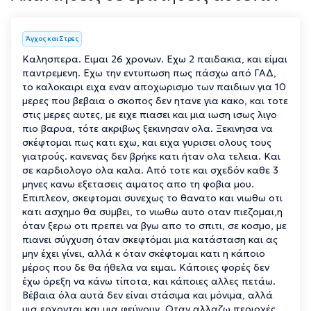
Άγχος και Στρες
Καλησπερα. Ειμαι 26 χρονων. Εχω 2 παιδακια, και είμαι
παντρεμενη. Εχω την εντυπωση πως πάσχω από ΓΑΔ,
το καλοκαιρι ειχα εναν αποχωρισμο των παιδιων για 10
μερες που βεβαια ο σκοπος δεν ητανε για κακο, και τοτε
στις μερες αυτες, με ειχε πιασει και μια ιωση ισως λιγο
πιο βαρυα, τότε ακριβως ξεκινησαν ολα. Ξεκινησα να
σκέφτομαι πως κατι εχω, και ειχα γυρισει ολους τους
γιατρούς. κανενας δεν βρήκε κατι ήταν ολα τελεια. Και
σε καρδιολογο ολα καλα. Από τοτε και σχεδόν καθε 3
μηνες κανω εξετασεις αιματος απο τη φοβια μου.
Επιπλεον, σκεφτομαι συνεχως το θανατο και νιωθω οτι
κατι ασχημο θα συμβει, το νιωθω αυτο οταν πιεζομαι,η
όταν ξερω οτι πρεπει να βγω απο το σπιτι, σε κοσμο, με
πιανει σύγχυση όταν σκεφτόμαι μια κατάσταση και ας
μην έχει γίνει, αλλά κ όταν σκέφτομαι κατι η κάποιο
μέρος που δε θα ήθελα να ειμαι. Κάποιες φορές δεν
έχω όρεξη να κάνω τίποτα, και κάποιες αλλες πετάω.
Βέβαια όλα αυτά δεν είναι στάσιμα και μόνιμα, αλλά
μια ερχονται και μια φεύγουν. Οταν αλλαζω περιοχές,