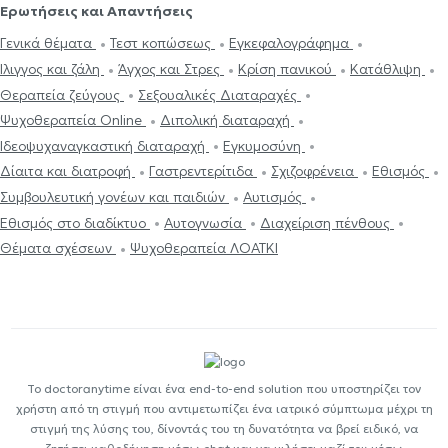
Ερωτήσεις και Απαντήσεις
Γενικά θέματα
Τεστ κοπώσεως
Εγκεφαλογράφημα
Ίλιγγος και ζάλη
Άγχος και Στρες
Κρίση πανικού
Κατάθλιψη
Θεραπεία ζεύγους
Σεξουαλικές Διαταραχές
Ψυχοθεραπεία Online
Διπολική διαταραχή
Ιδεοψυχαναγκαστική διαταραχή
Εγκυμοσύνη
Δίαιτα και διατροφή
Γαστρεντερίτιδα
Σχιζοφρένεια
Εθισμός
Συμβουλευτική γονέων και παιδιών
Αυτισμός
Εθισμός στο διαδίκτυο
Αυτογνωσία
Διαχείριση πένθους
Θέματα σχέσεων
Ψυχοθεραπεία ΛΟΑΤΚΙ
Το doctoranytime είναι ένα end-to-end solution που υποστηρίζει τον
χρήστη από τη στιγμή που αντιμετωπίζει ένα ιατρικό σύμπτωμα μέχρι τη
στιγμή της λύσης του, δίνοντάς του τη δυνατότητα να βρεί ειδικό, να