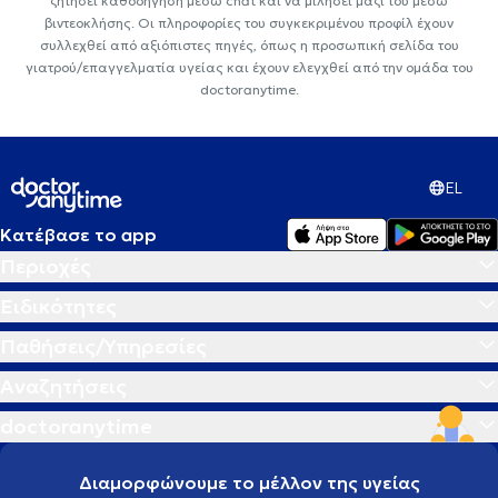
ζητήσει καθοδήγηση μέσω chat και να μιλήσει μαζί του μέσω
βιντεοκλήσης. Οι πληροφορίες του συγκεκριμένου προφίλ έχουν
συλλεχθεί από αξιόπιστες πηγές, όπως η προσωπική σελίδα του
γιατρού/επαγγελματία υγείας και έχουν ελεγχθεί από την ομάδα του
doctoranytime.
EL
Κατέβασε το app
Περιοχές
Ειδικότητες
Παθήσεις/Υπηρεσίες
Αναζητήσεις
doctoranytime
Διαμορφώνουμε το μέλλον της υγείας