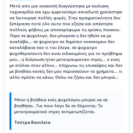
Μετά απο μια ανακοπή διαγνώστηκα με κοιλιακη
ταχυκαρδία και εχω εμφυτεύσιμο απινιδωτή χρειάστηκε
να λειτουργεί πολλές φορές. Στην πραγματικότητα δεν
ξεπέρασα ποτέ ολο αυτο που εζησα και απέκτησα
πολλούς φόβους με αποκορύφωμα τις κρίσεις πανικου.
Πηγα σε ψυχολογο, δεν μπορεσε η δεν ηθελε να με
αναλάβει... σε ψυχίατρο σε δημόσιο νοσοκομειο δεν
καταλάβαινε καν τι του έλεγα, σε ψυχιατρο
ψυχοθεραπευτη δεν ειναι ειδικευμένος για το πρόβλημα
μου... η διάγνωση ηταν μετατραυματικο στρες... ο ενας
με στέλνει στον αλλον... πληρωνω τις επισκέψεις και δεν
με βοηθάει κανείς δεν μου περισσεύουν τα χρήματα... τι
αλλο πρέπει να κάνω; Θελω να ζήσω και δεν μπορώ...
Μόνο η βοήθεια ενός ψυχολόγου μπορεί να σε
βοηθήσει.. Για ποιο λόγο δε σε δέχονται; Το
μετατραυματικό στρες αντιμετωπίζεται.
Τσότρα Βασιλεία