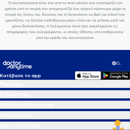
Το doctoranytime είναι ένα end-to-end solution που υποστηρίζει τον
χρήστη από τη στιγμή που αντιμετωπίζει ένα ιατρικό σύμπτωμα μέχρι τη
στιγμή της λύσης του, δίνοντας του τη δυνατότητα να βρεί τον ειδικό που
χρειάζεται, να ζητήσει καθοδήγηση μέσω chat και να μιλήσει μαζί του
μέσω βιντεοκλήσης. Η Ζαλαμητσου Αννα έχει συμπληρώσει τις
πληροφορίες που αναγράφονται, οι οποίες τίθενται υπό επεξεργασία
από την ομάδα του doctoranytime.
EL
Κατέβασε το app
Περιοχές
Ειδικότητες
Παθήσεις/Υπηρεσίες
Αναζητήσεις
doctoranytime