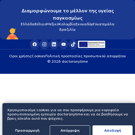
Διαμορφώνουμε το μέλλον της υγείας
παγκοσμίως
Ελλάδα
Βέλγιο
Μεξικό
Κολομβία
Εκουαδόρ
Γουατεμάλα
Βραζιλία
Οροι χρήσης
Cookies
Πολιτική προστασίας προσωπικού απορρήτου
© 2026 doctoranytime
Χρησιμοποιούμε cookies για να σου προσφέρουμε μια κορυφαία
προσωποποιημένη εμπειρία doctoranytime και να σε βοηθήσουμε να
βρεις εύκολα αυτό που ψάχνεις.
Προσαρμογή
Απόρριψη
Aποδοχή