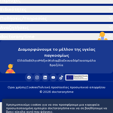
Περιοχές
Ειδικότητες
Παθήσεις/Υπηρεσίες
Αναζητήσεις
doctoranytime
Διαμορφώνουμε το μέλλον της υγείας
παγκοσμίως
Ελλάδα
Βέλγιο
Μεξικό
Κολομβία
Εκουαδόρ
Γουατεμάλα
Βραζιλία
Οροι χρήσης
Cookies
Πολιτική προστασίας προσωπικού απορρήτου
© 2026 doctoranytime
Χρησιμοποιούμε cookies για να σου προσφέρουμε μια κορυφαία
προσωποποιημένη εμπειρία doctoranytime και να σε βοηθήσουμε να
βρεις εύκολα αυτό που ψάχνεις.