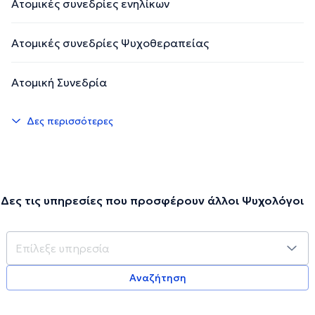
Ατομικές συνεδρίες ενηλίκων
Την περιγραφή επιμελείται η ομάδα του doctoranytime βασισμένη σε
επαληθευμένες πληροφορίες.
Ατομικές συνεδρίες Ψυχοθεραπείας
Ατομική Συνεδρία
Δες περισσότερες
Δες τις υπηρεσίες που προσφέρουν άλλοι Ψυχολόγοι
Αναζήτηση