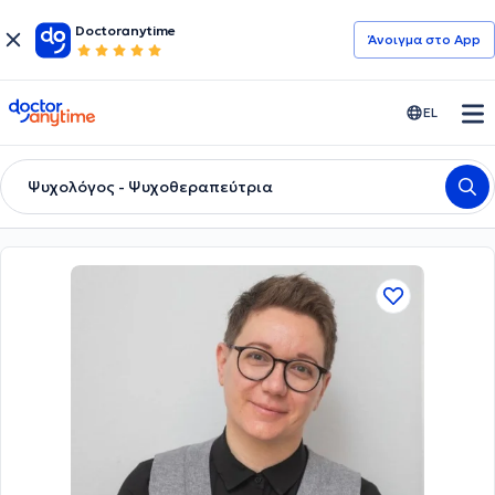
Doctoranytime
Άνοιγμα στο App
doctoranytime
EL
Ψυχολόγος - Ψυχοθεραπεύτρια