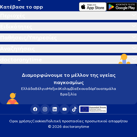
Κατέβασε το app
Περιοχές
Ειδικότητες
Παθήσεις/Υπηρεσίες
Αναζητήσεις
doctoranytime
Διαμορφώνουμε το μέλλον της υγείας
παγκοσμίως
Ελλάδα
Βέλγιο
Μεξικό
Κολομβία
Εκουαδόρ
Γουατεμάλα
Βραζιλία
Οροι χρήσης
Cookies
Πολιτική προστασίας προσωπικού απορρήτου
© 2026 doctoranytime