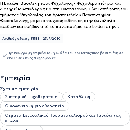
Η
Βατάλη Βασιλική
είναι Ψυχολόγος - Ψυχοθεραπεύτρια και
διατηρεί ιδιωτικό γραφείο στη Θεσσαλονίκη. Είναι απόφοιτη του
τμήματος Ψυχολογίας του Αριστοτελείου Πανεπιστημίου
Θεσσαλονίκης, με μεταπτυχιακή ειδίκευση στην ψυχολογία
παιδιών και εφήβων από το πανεπιστήμιο του Leiden στην
Ολλανδία. Εκπαιδεύτηκε στην Συστημική και Οικογενειακή
Ψυχοθεραπεία στο Ινστιτούτο Συστημικής Προσέγγισης και
Αριθμός αδείας: 5588 - 23/7/2010
Οικογενειακής Θεραπείας "Νόες" στην Θεσσαλονίκη. Έχει επίσης
εκπαιδευτεί στη συμβουλευτική και ψυχοθεραπεία με LGBT+
Την περιγραφή επιμελείται η ομάδα του doctoranytime βασισμένη σε
άτομα από τον επιστημονικό φορέα Orlando LGBT+ ψυχική υγεία
επαληθευμένες πληροφορίες.
χωρίς στίγμα. Από το 2022, συνεργάζεται ως συντονίστρια
εφηβικών ομάδων με την Πρωτοβουλία για την Ψυχική Υγεία
Παιδιών και Εφήβων, πρόγραμμα που εντάσσεται στο πλαίσιο
Εμπειρία
της Διεθνούς Πρωτοβουλίας για την Υγεία του Ιδρύματος
Σταύρος Νιάρχος. Ως συνεργάτης του Ινστιτούτου Συστημικής
Σχετική εμπειρία
Προσέγγισης και Οικογενειακής Θεραπεία "Νόες", εκπαιδεύει
νέους ψυχοθεραπευτές στη ψυχοθεραπευτική προσέγγιση της
Συστημική ψυχοθεραπεία
Κατάθλιψη
Εστιασμένης στη λύση θεραπεία (Solution Focused Based
Οικογενειακή ψυχοθεραπεία
Therapy). Στο παρελθόν, εργάστηκε για δύο χρόνια στην Μονάδα
Υποστήριξης Φοιτητών Ευπαθών Ομάδων του Πανεπιστημίου
Θέματα Σεξουαλικού Προσανατολισμού και Ταυτότητας
Δυτικής Μακεδονίας, παρέχοντας σε ατομικό και ομαδικό
Φύλου
επίπεδο, υποστήριξη σε φοιτητές και φοιτήτριες του