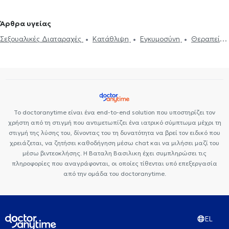
Συνθετική ψυχοθεραπεία
Τριχοτιλλομανία
Ψυχοδυναμική
Ψυχολόγοι στον Εύοσμο
Ψυχολόγοι στη Θέρμη
Ψυχολόγοι στο
ψυχοθεραπεία
Συμβουλευτική εφήβων
Συμβουλευτική γονέων
Ωραιόκαστρο
Άρθρα υγείας
και παιδιών
Ομαδική ψυχοθεραπεία
Κατάθλιψη
Νοητική
Σεξουαλικές Διαταραχές
Κατάθλιψη
Εγκυμοσύνη
Θεραπεία
ενδυνάμωση
Συμβουλευτική φροντιστών ατόμων με άνοια
Life
ζεύγους
Life coaching
Ψυχοθεραπεία Online
Ψυχογενής
coaching
Υπνοθεραπεία
Σεξουαλικές Διαταραχές
Βουλιμία - Ψυχογενής Ανορεξία
Αυτισμός
Εθισμός στο
Ψυχογενής Βουλιμία - Ψυχογενής Ανορεξία
Διαχείριση πένθους
διαδίκτυο
ΔΕΠΥ
Κρίση πανικού
Δίαιτα και διατροφή
Τεστ προσωπικότητας
Τόνωση αυτοεκτίμησης
Άγχος και Στρες
Εθισμός
Τεστ επαγγελματικού προσανατολισμού
Κρίση πανικού
Το doctoranytime είναι ένα end-to-end solution που υποστηρίζει τον
χρήστη από τη στιγμή που αντιμετωπίζει ένα ιατρικό σύμπτωμα μέχρι τη
στιγμή της λύσης του, δίνοντας του τη δυνατότητα να βρεί τον ειδικό που
χρειάζεται, να ζητήσει καθοδήγηση μέσω chat και να μιλήσει μαζί του
μέσω βιντεοκλήσης. Η Βαταλη Βασιλικη έχει συμπληρώσει τις
πληροφορίες που αναγράφονται, οι οποίες τίθενται υπό επεξεργασία
από την ομάδα του doctoranytime.
EL