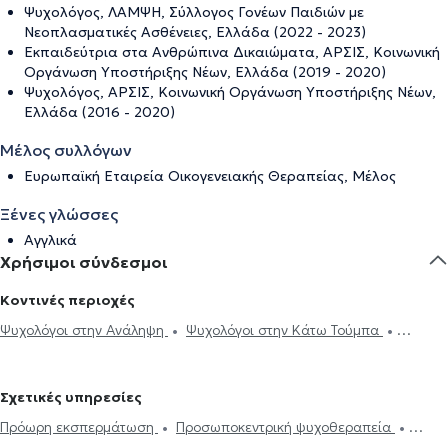
Ψυχολόγος, ΛΑΜΨΗ, Σύλλογος Γονέων Παιδιών με
Νεοπλασματικές Ασθένειες, Ελλάδα (2022 - 2023)
Εκπαιδεύτρια στα Ανθρώπινα Δικαιώματα, ΑΡΣΙΣ, Κοινωνική
Οργάνωση Υποστήριξης Νέων, Ελλάδα (2019 - 2020)
Ψυχολόγος, ΑΡΣΙΣ, Κοινωνική Οργάνωση Υποστήριξης Νέων,
Ελλάδα (2016 - 2020)
Μέλος συλλόγων
Ευρωπαϊκή Εταιρεία Οικογενειακής Θεραπείας, Μέλος
Ξένες γλώσσες
Αγγλικά
Χρήσιμοι σύνδεσμοι
Κοντινές περιοχές
Ψυχολόγοι στην Ανάληψη
Ψυχολόγοι στην Κάτω Τούμπα
Ψυχολόγοι στη Νεάπολη Θεσσαλονίκης
Ψυχολόγοι στου Χαριλάου
Ψυχολόγοι στους Αμπελοκήπους Θεσσαλονίκης
Ψυχολόγοι στο
Σχετικές υπηρεσίες
Ντεπώ
Ψυχολόγοι στην Καλαμαριά
Ψυχολόγοι στα Πεύκα
Πρόωρη εκσπερμάτωση
Προσωποκεντρική ψυχοθεραπεία
Ψυχολόγοι στην Πυλαία
Ψυχολόγοι στη Σταυρούπολη