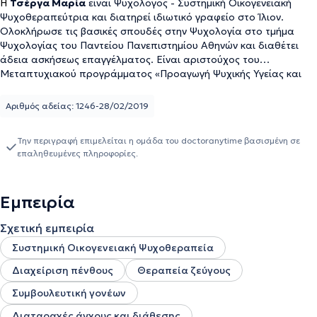
Η
Τσέργα Μαρία
είναι Ψυχολόγος - Συστημική Οικογενειακή
Ψυχοθεραπεύτρια και διατηρεί ιδιωτικό γραφείο στο Ίλιον.
Ολοκλήρωσε τις βασικές σπουδές στην Ψυχολογία στο τμήμα
Ψυχολογίας του Παντείου Πανεπιστημίου Αθηνών και διαθέτει
άδεια ασκήσεως επαγγέλματος. Είναι αριστούχος του
Μεταπτυχιακού προγράμματος «Προαγωγή Ψυχικής Υγείας και
Πρόληψη Ψυχιατρικών Διαταραχών» της Ιατρικής Σχολής
Αθηνών, του Εθνικού και Καποδιστριακού Πανεπιστημίου Αθηνών
Αριθμός αδείας: 1246-28/02/2019
(Ψυχολόγος Υγείας). Είναι πιστοποιημένη Συστημική -
Οικογενειακή Ψυχοθεραπεύτρια, αφού μετεκπαιδεύτηκε σ
την
Την περιγραφή επιμελείται η ομάδα του doctoranytime βασισμένη σε
Εταιρεία Συστημικής Θεραπείας και Παρέμβασης σε Άτομα,
επαληθευμένες πληροφορίες.
Οικογένειες και Ευρύτερα Συστήματα (ΕΣΥΘΕΠΑΣ),
ολοκληρώνοντας το τετραετές πρόγραμμα εκπαίδευσης.
Η
εκπαίδευσή της περιλάμβανε προσωπική θεραπεία και
Εμπειρία
εμβάθυνση στη συστημική επιστημολογία και εποπτεία
περιστατικών. Ταυτόχρονα, εκπαιδεύθηκε στην Παιγνιοθεραπεία,
Σχετική εμπειρία
στην εταιρία Play Therapy Greece, ολοκληρώνοντας τις σπουδές
της ως Ειδικός Θεραπευτικού Παιχνιδιού. Επίσης, εξειδικεύεται
Συστημική Οικογενειακή Ψυχοθεραπεία
στη διάγνωση, διαχείριση και αντιμετώπιση περιπτώσεων νηπίων,
Διαχείριση πένθους
Θεραπεία ζεύγους
παιδιών και εφήβων που παρουσιάζουν Διαταραχή
Ελλειμματικής Προσοχής - Υπερκινητικότητας (ΔΕΠΥ) από τη
Συμβουλευτική γονέων
Μονάδα Αναπτυξιακής & Συμπεριφορικής Παιδιατρικής της
Ιατρικής Σχολής του Εθνικού και Καποδιστριακού Πανεπιστημίου
Διαταραχές άγχους και διάθεσης