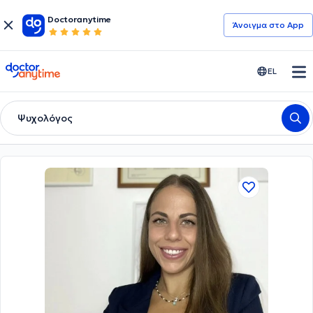
Doctoranytime
Άνοιγμα στο App
doctoranytime
EL
Ψυχολόγος