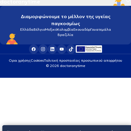
doctoranytime
Διαμορφώνουμε το μέλλον της υγείας
παγκοσμίως
Ελλάδα
Βέλγιο
Μεξικό
Κολομβία
Εκουαδόρ
Γουατεμάλα
Βραζιλία
Οροι χρήσης
Cookies
Πολιτική προστασίας προσωπικού απορρήτου
© 2026 doctoranytime