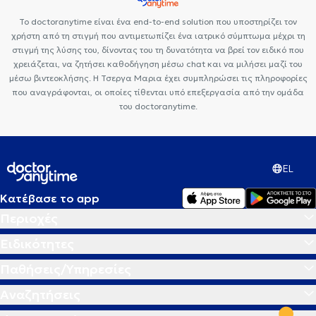
Το doctoranytime είναι ένα end-to-end solution που υποστηρίζει τον
χρήστη από τη στιγμή που αντιμετωπίζει ένα ιατρικό σύμπτωμα μέχρι τη
στιγμή της λύσης του, δίνοντας του τη δυνατότητα να βρεί τον ειδικό που
χρειάζεται, να ζητήσει καθοδήγηση μέσω chat και να μιλήσει μαζί του
μέσω βιντεοκλήσης. Η Τσεργα Μαρια έχει συμπληρώσει τις πληροφορίες
που αναγράφονται, οι οποίες τίθενται υπό επεξεργασία από την ομάδα
του doctoranytime.
EL
Κατέβασε το app
Περιοχές
Ειδικότητες
Παθήσεις/Υπηρεσίες
Αναζητήσεις