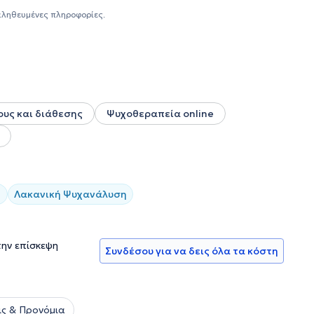
μετωπίζει περιστατικά άγχους, κατάθλιψης, κρίσεων
αληθευμένες πληροφορίες.
ίες αυτοπροσδιορισμού ή συναισθηματικής διαχείρισης.
λλαγή πορείας ζωής. Δουλεύει με άτομα που νιώθουν
α συνδεθούν με τις ανάγκες και τις επιθυμίες τους, ώστε
φωση και στην εποπτεία, παρακολουθώντας ενεργά
λλάδα και το εξωτερικό.
υς και διάθεσης
Ψυχοθεραπεία online
Λακανική Ψυχανάλυση
την επίσκεψη
Συνδέσου για να δεις όλα τα κόστη
ς & Προνόμια