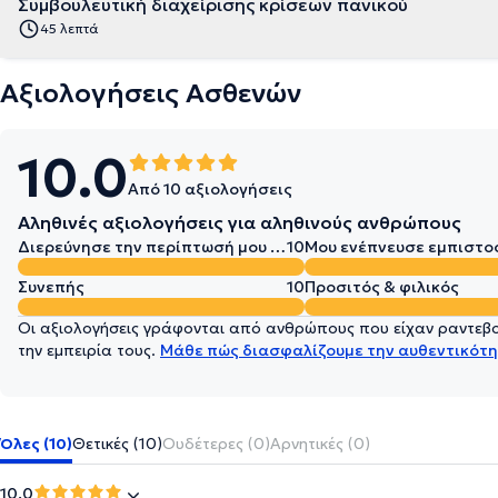
Συμβουλευτική διαχείρισης κρίσεων πανικού
45 λεπτά
Αξιολογήσεις Ασθενών
10.0
Από 10 αξιολογήσεις
Αληθινές αξιολογήσεις για αληθινούς ανθρώπους
Διερεύνησε την περίπτωσή μου σε βάθος
10
Μου ενέπνευσε εμπιστο
Συνεπής
10
Προσιτός & φιλικός
Οι αξιολογήσεις γράφονται από ανθρώπους που είχαν ραντεβού
την εμπειρία τους.
Μάθε πώς διασφαλίζουμε την αυθεντικότη
Όλες (10)
Θετικές (10)
Ουδέτερες (0)
Αρνητικές (0)
10.0