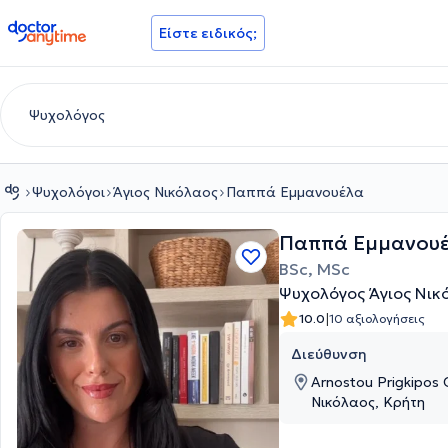
doctoranytime
Είστε ειδικός;
Ψυχολόγοι
Άγιος Νικόλαος
Παππά Εμμανουέλα
Παππά Εμμανου
BSc, MSc
Ψυχολόγος Άγιος Νικ
|
10.0
10 αξιολογήσεις
Διεύθυνση
Arnostou Prigkipos 
Νικόλαος, Κρήτη