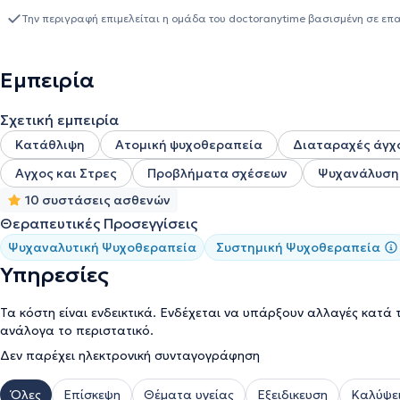
ενδυνάμωσης (χωρίς συμμετοχή σε εξετάσεις πιστοποίησης). Αντι
Την περιγραφή επιμελείται η ομάδα του doctoranytime βασισμένη σε επ
πανικού, διαταραχών ταυτότητας και σχέσεων, καθώς και δυσκολ
Έχει ιδιαίτερο ενδιαφέρον στην επαγγελματική κατεύθυνση και α
μπλοκαρισμένα, αβέβαια ή πιεσμένα από επιλογές, βοηθώντας τα ν
Εμπειρία
να χτίσουν μια πορεία με νόημα. Επενδύει διαρκώς στην επιμόρ
ψυχαναλυτικά σεμινάρια, ομάδες ανάγνωσης και συνέδρια στην Ε
Σχετική εμπειρία
Κατάθλιψη
Ατομική ψυχοθεραπεία
Διαταραχές άγχο
Αγχος και Στρες
Προβλήματα σχέσεων
Ψυχανάλυση
10 συστάσεις ασθενών
Θεραπευτικές Προσεγγίσεις
Ψυχαναλυτική Ψυχοθεραπεία
Συστημική Ψυχοθεραπεία
Υπηρεσίες
Τα κόστη είναι ενδεικτικά. Ενδέχεται να υπάρξουν αλλαγές κατά 
ανάλογα το περιστατικό.
Δεν παρέχει ηλεκτρονική συνταγογράφηση
Όλες
Επίσκεψη
Θέματα υγείας
Εξειδικευση
Καλύψει