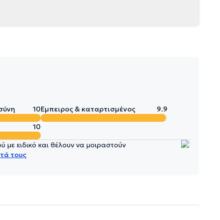
σύνη
10
Έμπειρος & καταρτισμένος
9.9
10
 με ειδικό και θέλουν να μοιραστούν
τά τους