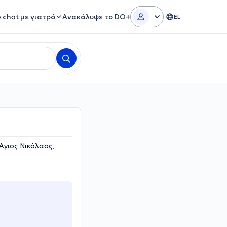
e chat με γιατρό
Ανακάλυψε το DO+
EL
 Άγιος Νικόλαος,