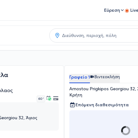
Εύρεση
Liv
έλα
Βιντεοκλήση
Γραφείο 1
Arnostou Prigkipos Georgiou 32,
όλαος
Κρήτη
60 '
Επόμενη διαθεσιμότητα
Georgiou 32, Άγιος