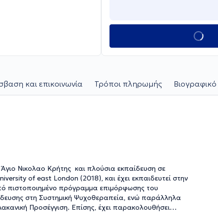
βαση και επικοινωνία
Τρόποι πληρωμής
Βιογραφικό
ν Άγιο Νικολαο Κρήτης και πλούσια εκπαίδευση σε
versity of east London (2018), και έχει εκπαιδευτεί στην
από πιστοποιημένο πρόγραμμα επιμόρφωσης του
αίδευσης στη Συστημική Ψυχοθεραπεία, ενώ παράλληλα
Λακανική Προσέγγιση. Επίσης, έχει παρακολουθήσει
, με εξειδίκευση στη σχέση καθοδήγησης και ψυχολογικής