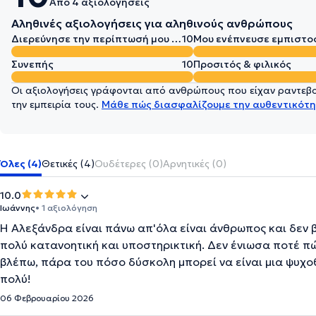
Από 4 αξιολογήσεις
Αληθινές αξιολογήσεις για αληθινούς ανθρώπους
Διερεύνησε την περίπτωσή μου σε βάθος
10
Μου ενέπνευσε εμπιστο
Συνεπής
10
Προσιτός & φιλικός
Οι αξιολογήσεις γράφονται από ανθρώπους που είχαν ραντεβού
την εμπειρία τους.
Μάθε πώς διασφαλίζουμε την αυθεντικότη
Όλες (4)
Θετικές (4)
Ουδέτερες (0)
Αρνητικές (0)
10.0
Ιωάννης
• 1 αξιολόγηση
Η Αλεξάνδρα είναι πάνω απ'όλα είναι άνθρωπος και δεν β
πολύ κατανοητική και υποστηρικτική. Δεν ένιωσα ποτέ πώ
βλέπω, πάρα του πόσο δύσκολη μπορεί να είναι μια ψυχο
πολύ!
06 Φεβρουαρίου 2026