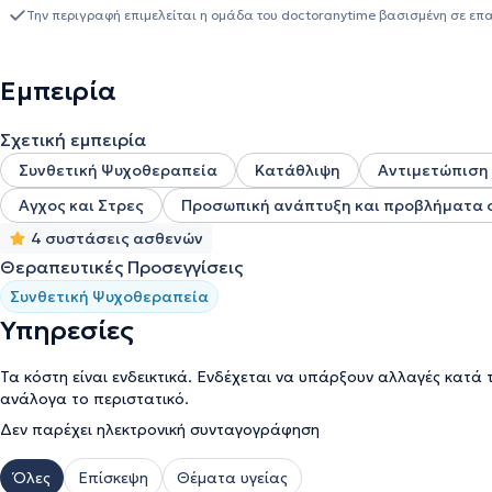
Σ.Ο.Ψ.Υ. Πάτρας, όπου συνέχισε εθελοντικά τη συνεργασία της έω
Την περιγραφή επιμελείται η ομάδα του doctoranytime βασισμένη σε επ
άσκησης επαγγέλματος ψυχολόγου (Αρ. 150976/2724).Για τρία χ
ένα κέντρο ημέρας για άτομα με άνοια, όπου είχε αναλάβει τη σ
νοητική ενδυνάμωση ατόμων με ήπιες νοητικές διαταραχές.Η ειδι
Εμπειρία
ως εκπαιδευόμενη στην Ε
ικαστική Ψυχοθεραπεία
στο Κολέγιο Ανθρωπιστικών Επιστημών ICPS College και με σεμινάρια για
ποικίλες ψυχοθεραπευτικές προσεγγίσεις. Στα πλαίσια της προσ
Σχετική εμπειρία
έμπειρη επαγγελματία στον χώρο της Ψυχοθεραπείας και συνεχί
θεραπεία. Στο ιδιωτικό της γραφείο παρέχει υπηρεσίες ατομικής
Συνθετική Ψυχοθεραπεία
Κατάθλιψη
Αντιμετώπιση
αντιμετωπίζουν:άγχος,κατάθλιψη,κρίσεις πανικού,φοβίες,δυσκολί
Αγχος και Στρες
Προσωπική ανάπτυξη και προβλήματα 
διαταραχές,ζητήματα προσωπικής ανάπτυξης καθώς και συμβουλ
υποστήριξη και ψυχοεκπαίδευση σε οικογενειακούς φροντιστές ατ
4 συστάσεις ασθενών
ψυχικής ανθεκτικότητας και της ποιότητας ζωής τόσο των φροντι
Θεραπευτικές Προσεγγίσεις
Συνθετική Ψυχοθεραπεία
Υπηρεσίες
Τα κόστη είναι ενδεικτικά. Ενδέχεται να υπάρξουν αλλαγές κατά 
ανάλογα το περιστατικό.
Δεν παρέχει ηλεκτρονική συνταγογράφηση
Όλες
Επίσκεψη
Θέματα υγείας