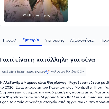
15 Φωτογραφίες
Εμπειρία
Προφίλ
Υπηρεσίες
Αξιολογήσεις
Πρόσ
Γιατί είναι η κατάλληλη για σένα
Μέλος του δικτύου DO+
Αριθμός αδείας: 150976/2724
Η
Αλεξάνδρα Μάρκου
είναι
Ψυχολόγος- Ψυχοθεραπεύτρια
με ι
το 2020. Είναι απόφοιτη του Πανεπιστημίου Montpellier III στη 
Στη συνέχεια, συνέχισε την ακαδημαϊκή της πορεία με το Master of
και Ψυχοθεραπεία» στο Μητροπολιτικό Κολλέγιο Αθηνών, εκεί ε
Egan,το οποίο συνδυάζει στοιχεία από τη
γνωσιακή, την προσωπ
προσφέροντας μια ολοκληρωμένη και ευέλικτη θεραπευτική διαδ