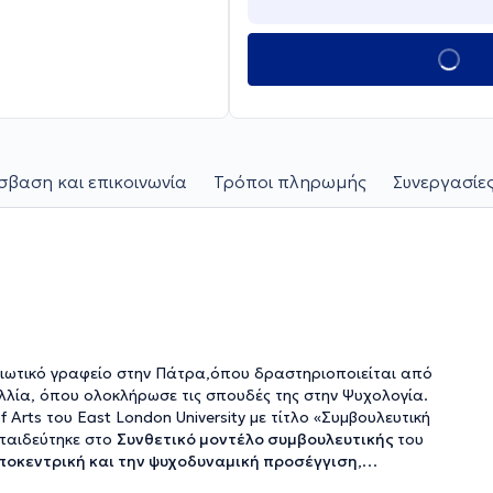
βαση και επικοινωνία
Τρόποι πληρωμής
Συνεργασίες
διωτικό γραφείο στην Πάτρα,όπου δραστηριοποιείται από
Γαλλία, όπου ολοκλήρωσε τις σπουδές της στην Ψυχολογία.
 Arts του East London University με τίτλο «Συμβουλευτική
κπαιδεύτηκε στο
Συνθετικό μοντέλο συμβουλευτικής
του
οκεντρική και την ψυχοδυναμική προσέγγιση
,
ικασία.Πραγματοποίησε την πρακτική της άσκηση στο