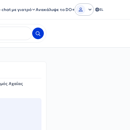
e chat με γιατρό
Ανακάλυψε το DO+
EL
ομός Αχαΐας