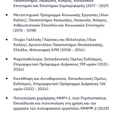
Πανεπιστήμιο, Λευκωσία, Κύπρος, Κοινωνικών
and Management, Συμβουλευτική και Life Coaching κ.α.
Επιστημών και Επιστημών Συμπεριφοράς (2017 - 2021)
Επί του παρόντος, εκπαιδεύεται στη Συστημική
Μεταπτυχιακό Πρόγραμμα Κοινωνικής Εργασίας (Λίαν
Ψυχοθεραπεία και Συμβουλευτική στο Κε.Σ.Με.Θ., ενώ
Καλώς), Πανεπιστήμιο Λευκωσίας, Λευκωσία, Κύπρος,
βρίσκεται σε εποπτεία και προσωπική θεραπεία για
Ανθρωπιστικών Σπουδών και Κοινωνικών Επιστημών
ηθικούς λόγους.
(2015 - 2018)
Η προσωπική θεραπεία βοηθάει να αναγνωρίζει και να
Πτυχίο Γαλλικής Γλώσσας και Φιλολογίας (Λίαν
Καλώς), Αριστοτέλειο Πανεπιστήμιο Θεσσαλονίκης,
διαχειρίζεται θέματα που μπορεί να επηρεάσουν την
Ελλάδα, Φιλοσοφική ΑΠΘ (2006 - 2014)
επαγγελματική της συμπεριφορά, ενώ η εποπτεία την
στηρίζει στη λήψη ηθικών αποφάσεων και τη διασφάλιση
Ψυχοπαθολογία, Εκπαιδευτικός Όμιλος Ευδόκιμος,
ποιοτικής θεραπείας.
Επιμορφωτικό Πρόγραμμα Διάρκειας 159 ωρών (2022 -
2024)
Σε ηλικία 24 ετών, δημιούργησε την οικογένειά της και οι
Κατάθλιψη και Αυτοθεραπεία, Εκπαιδευτικός Όμιλος
εμπειρίες της ως νεαρή μητέρα την διαμόρφωσαν,
Ευδόκιμος, Επιμορφωτικό Πρόγραμμα Διάρκειας 126
ενισχύοντας την ενσυναίσθησή της και τις δεξιότητές της
ωρών (2022 - 2024)
στη διαχείριση άγχους, στοιχεία που επηρεάζουν θετικά
Πιστοποίηση χορήγησης MMPI-2, Ison Psychometrica,
τη θεραπευτική της προσέγγιση. Ακόμη αποτελεί
Εκπαίδευση και πιστοποίηση στη χρήση και την
σπουδάστρια της Peterson Academy, ένα καινοτόμο
ερμηνεία του πολυφασικού εργαλείου MMPI®-2 (2023)
εκπαιδευτικό πρόγραμμα που δημιουργήθηκε από τον