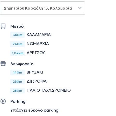
(ΣΕΨ), Συνεργαζόμενο Μέλος της European Association for
Aviation Psychology (EAAP) και Διεθνές Συνεργαζόμενο
Μέλος της American Psychological Association (APA).
Διαθέτει Παιδαγωγική και Διδακτική Επάρκεια ως
Μετρό
απόφοιτος του τμήματος Γαλλικής Γλώσσας και
ΚΑΛΑΜΑΡΙΆ
360m
Φιλολογίας (Φιλοσοφική) του ΑΠΘ. Έχει εκπαιδευτεί στη
ΝΟΜΑΡΧΊΑ
χορήγηση ψυχομετρικών εργαλείων, του MMPI-2
740m
(Πολυδιάστατο Ερωτηματολόγιο Προσωπικότητας της
ΑΡΕΤΣΟΎ
1,04km
Μινεσότα-2), που χρησιμοποιείται για την αξιολόγηση της
προσωπικότητας και της ψυχοπαθολογίας παρέχοντας
Λεωφορείο
πολύτιμες πληροφορίες για την ψυχική κατάσταση του
ΒΡΥΣΑΚΙ
140m
ατόμου και του WISC-V (Κλίμακα Νοημοσύνης Παιδιών και
Εφήβων Weschler), που αξιολογεί τις γνωστικές
ΔΙΩΡΟΦΑ
230m
ικανότητες παιδιών και εφήβων, 6-16 ετών, βοηθώντας
ΠΑΛΙΟ ΤΑΧΥΔΡΟΜΕΙΟ
280m
στην κατανόηση των νοητικών τους δυνατοτήτων και
αναγκών.
Parking
Κατέχει άδεια άσκησης επαγγέλματος, είναι μέλος του
Υπάρχει εύκολο parking