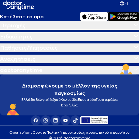
EL
Κατέβασε το app
Περιοχές
Ειδικότητες
Παθήσεις/Υπηρεσίες
Αναζητήσεις
doctoranytime
Διαμορφώνουμε το μέλλον της υγείας
παγκοσμίως
Ελλάδα
Βέλγιο
Μεξικό
Κολομβία
Εκουαδόρ
Γουατεμάλα
Βραζιλία
Οροι χρήσης
Cookies
Πολιτική προστασίας προσωπικού απορρήτου
© 2026 doctoranytime