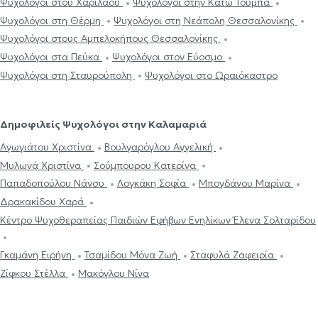
Ψυχολόγοι στου Χαριλάου
Ψυχολόγοι στην Κάτω Τούμπα
Ψυχολόγοι στη Θέρμη
Ψυχολόγοι στη Νεάπολη Θεσσαλονίκης
Ψυχολόγοι στους Αμπελοκήπους Θεσσαλονίκης
Ψυχολόγοι στα Πεύκα
Ψυχολόγοι στον Εύοσμο
Ψυχολόγοι στη Σταυρούπολη
Ψυχολόγοι στο Ωραιόκαστρο
Δημοφιλείς Ψυχολόγοι στην Καλαμαριά
Αγωγιάτου Χριστίνα
Βουλγαρόγλου Αγγελική
Μυλωνά Χριστίνα
Σούμπουρου Κατερίνα
Παπαδοπούλου Νάνσυ
Λογκάκη Σοφία
Μπογδάνου Μαρίνα
Δρακακίδου Χαρά
Κέντρο Ψυχοθεραπείας Παιδιών Εφήβων Ενηλίκων Έλενα Σολταρίδου
Γκαμάνη Ειρήνη
Τσαμίδου Μόνα Ζωή
Σταφυλά Ζαφειρία
Ζίφκου Στέλλα
Μακόγλου Νίνα