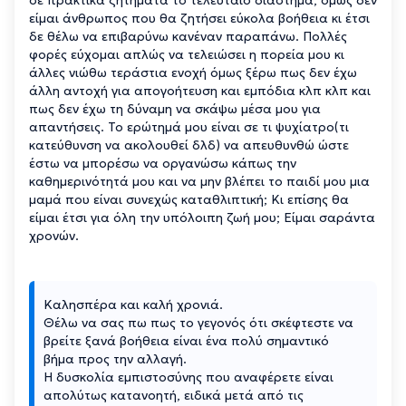
είμαι άνθρωπος που θα ζητήσει εύκολα βοήθεια κι έτσι
δε θέλω να επιβαρύνω κανέναν παραπάνω. Πολλές
φορές εύχομαι απλώς να τελειώσει η πορεία μου κι
άλλες νιώθω τεράστια ενοχή όμως ξέρω πως δεν έχω
άλλη αντοχή για απογοήτευση και εμπόδια κλπ κλπ και
πως δεν έχω τη δύναμη να σκάψω μέσα μου για
απαντήσεις. Το ερώτημά μου είναι σε τι ψυχίατρο(τι
κατεύθυνση να ακολουθεί δλδ) να απευθυνθώ ώστε
έστω να μπορέσω να οργανώσω κάπως την
καθημερινότητά μου και να μην βλέπει το παιδί μου μια
μαμά που είναι συνεχώς καταθλιπτική; Κι επίσης θα
είμαι έτσι για όλη την υπόλοιπη ζωή μου; Είμαι σαράντα
χρονών.
Καλησπέρα και καλή χρονιά.
Θέλω να σας πω πως το γεγονός ότι σκέφτεστε να
βρείτε ξανά βοήθεια είναι ένα πολύ σημαντικό
βήμα προς την αλλαγή.
Η δυσκολία εμπιστοσύνης που αναφέρετε είναι
απολύτως κατανοητή, ειδικά μετά από τις