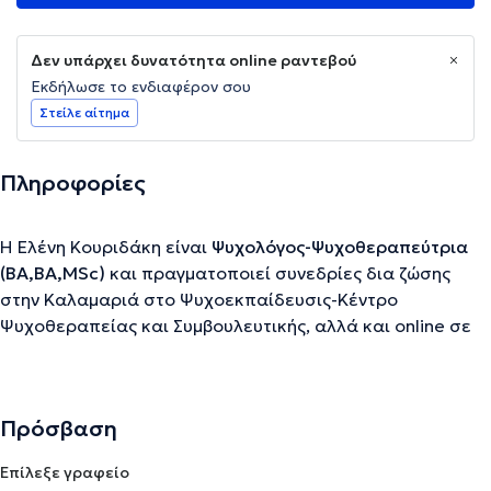
Δεν υπάρχει δυνατότητα online ραντεβού
Εκδήλωσε το ενδιαφέρον σου
Στείλε αίτημα
Πληροφορίες
Η Ελένη Κουριδάκη είναι
Ψυχολόγος-Ψυχοθεραπεύτρια
(BA,BA,MSc)
και πραγματοποιεί συνεδρίες δια ζώσης
στην Καλαμαριά στο Ψυχοεκπαίδευσις-Κέντρο
Ψυχοθεραπείας και Συμβουλευτικής, αλλά και online σε
ελληνικά και αγγλικά. Απέκτησε το πτυχίο της στην
Ψυχολογία από το Ευρωπαϊκό Πανεπιστήμιο Κύπρου και
το μεταπτυχιακό της στην Κοινωνική Εργασία από το
Πρόσβαση
Πανεπιστήμιο Λευκωσίας.
Επίλεξε γραφείο
Είναι τακτικό μέλος του Συλλόγου Ελλήνων Ψυχολόγων