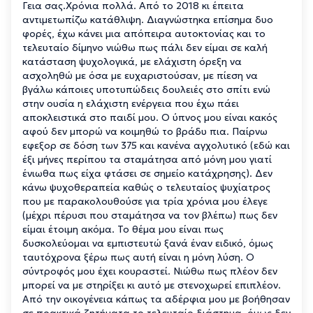
Γεια σας.Χρόνια πολλά. Από το 2018 κι έπειτα
αντιμετωπίζω κατάθλιψη. Διαγνώστηκα επίσημα δυο
φορές, έχω κάνει μια απόπειρα αυτοκτονίας και το
τελευταίο δίμηνο νιώθω πως πάλι δεν είμαι σε καλή
κατάσταση ψυχολογικά, με ελάχιστη όρεξη να
ασχοληθώ με όσα με ευχαριστούσαν, με πίεση να
βγάλω κάποιες υποτυπώδεις δουλειές στο σπίτι ενώ
στην ουσία η ελάχιστη ενέργεια που έχω πάει
αποκλειστικά στο παιδί μου. Ο ύπνος μου είναι κακός
αφού δεν μπορώ να κοιμηθώ το βράδυ πια. Παίρνω
εφεξορ σε δόση των 375 και κανένα αγχολυτικό (εδώ και
έξι μήνες περίπου τα σταμάτησα από μόνη μου γιατί
ένιωθα πως είχα φτάσει σε σημείο κατάχρησης). Δεν
κάνω ψυχοθεραπεία καθώς ο τελευταίος ψυχίατρος
που με παρακολουθούσε για τρία χρόνια μου έλεγε
(μέχρι πέρυσι που σταμάτησα να τον βλέπω) πως δεν
είμαι έτοιμη ακόμα. Το θέμα μου είναι πως
δυσκολεύομαι να εμπιστευτώ ξανά έναν ειδικό, όμως
ταυτόχρονα ξέρω πως αυτή είναι η μόνη λύση. Ο
σύντροφός μου έχει κουραστεί. Νιώθω πως πλέον δεν
μπορεί να με στηρίξει κι αυτό με στενοχωρεί επιπλέον.
Από την οικογένεια κάπως τα αδέρφια μου με βοήθησαν
σε πρακτικά ζητήματα το τελευταίο διάστημα, όμως δεν