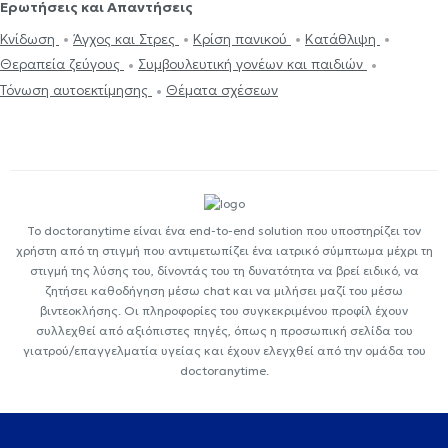
Ερωτήσεις και Απαντήσεις
Κνίδωση
Άγχος και Στρες
Κρίση πανικού
Κατάθλιψη
Θεραπεία ζεύγους
Συμβουλευτική γονέων και παιδιών
Τόνωση αυτοεκτίμησης
Θέματα σχέσεων
Το doctoranytime είναι ένα end-to-end solution που υποστηρίζει τον
χρήστη από τη στιγμή που αντιμετωπίζει ένα ιατρικό σύμπτωμα μέχρι τη
στιγμή της λύσης του, δίνοντάς του τη δυνατότητα να βρεί ειδικό, να
ζητήσει καθοδήγηση μέσω chat και να μιλήσει μαζί του μέσω
βιντεοκλήσης. Οι πληροφορίες του συγκεκριμένου προφίλ έχουν
συλλεχθεί από αξιόπιστες πηγές, όπως η προσωπική σελίδα του
γιατρού/επαγγελματία υγείας και έχουν ελεγχθεί από την ομάδα του
doctoranytime.