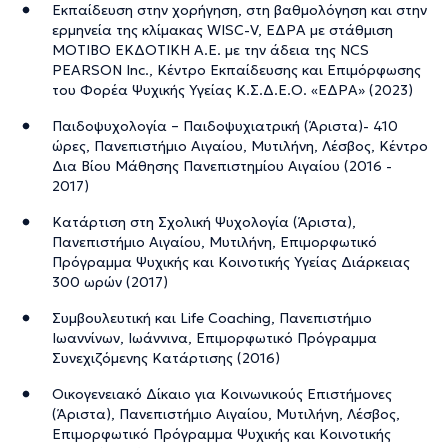
Dr.Jordan B. Peterson, ενός από τους πιο
Εκπαίδευση στην χορήγηση, στη βαθμολόγηση και στην
ερμηνεία της κλίμακας WISC-V, ΕΔΡΑ με στάθμιση
αναγνωρισμένους κλινικούς ψυχολόγους της εποχής μας
ΜΟΤΙΒΟ ΕΚΔΟΤΙΚΗ Α.Ε. με την άδεια της NCS
και μία από τις πιο επιδραστικές προσωπικότητες του
PEARSON Inc., Κέντρο Εκπαίδευσης και Επιμόρφωσης
21ου αιώνα.
του Φορέα Ψυχικής Υγείας Κ.Σ.Δ.Ε.Ο. «ΕΔΡΑ» (2023)
Παιδοψυχολογία – Παιδοψυχιατρική (Άριστα)- 410
ώρες, Πανεπιστήμιο Αιγαίου, Μυτιλήνη, Λέσβος, Κέντρο
Δια Βίου Μάθησης Πανεπιστημίου Αιγαίου (2016 -
2017)
Την περιγραφή επιμελείται η ομάδα του doctoranytime βασισμένη σε
επαληθευμένες πληροφορίες.
Κατάρτιση στη Σχολική Ψυχολογία (Άριστα),
Πανεπιστήμιο Αιγαίου, Μυτιλήνη, Επιμορφωτικό
Πρόγραμμα Ψυχικής και Κοινοτικής Υγείας Διάρκειας
300 ωρών (2017)
Συμβουλευτική και Life Coaching, Πανεπιστήμιο
Ιωαννίνων, Ιωάννινα, Επιμορφωτικό Πρόγραμμα
Συνεχιζόμενης Κατάρτισης (2016)
Οικογενειακό Δίκαιο για Κοινωνικούς Επιστήμονες
(Άριστα), Πανεπιστήμιο Αιγαίου, Μυτιλήνη, Λέσβος,
Επιμορφωτικό Πρόγραμμα Ψυχικής και Κοινοτικής