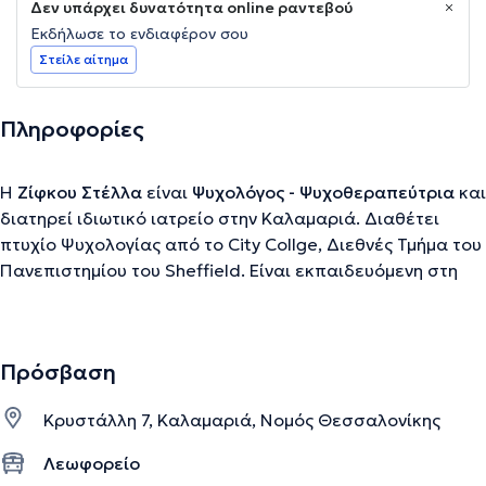
Δεν υπάρχει δυνατότητα online ραντεβού
Εκδήλωσε το ενδιαφέρον σου
Στείλε αίτημα
Πληροφορίες
Η
Ζίφκου Στέλλα
είναι
Ψυχολόγος - Ψυχοθεραπεύτρια
και
διατηρεί ιδιωτικό ιατρείο στην Καλαμαριά. Διαθέτει
πτυχίο Ψυχολογίας από το City Collge, Διεθνές Τμήμα του
Πανεπιστημίου του Sheffield. Είναι εκπαιδευόμενη στη
Γνωστική Συμπεριφορική Ψυχοθεραπεία (CBT) της ΕΕΓΣΨ
(GACBP). Παράλληλα, διατηρεί ενεργή τη συμμετοχή της
σε ημερίδες, παρακολουθεί και ενημερώνεται σχετικά με
Πρόσβαση
θέματα του χώρου της ψυχικής υγείας. Το γραφείο της
εδρεύει στην Καλαμαριά, στην ανατολική Θεσσαλονίκη.
Κρυστάλλη 7, Καλαμαριά, Νομός Θεσσαλονίκης
Δημιουργώντας τον ζεστό και φιλικό της χώρο, το μόνο
που είχε κατά νου ήταν να σας βοηθήσει να αισθανθείτε
Λεωφορείο
γαλήνη και ηρεμία με στόχο να νιώσετε την ασφάλεια και