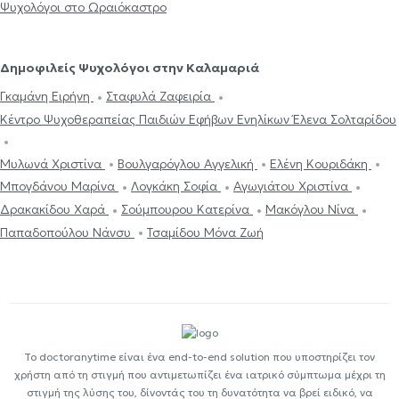
Ψυχολόγοι στο Ωραιόκαστρο
Δημοφιλείς Ψυχολόγοι στην Καλαμαριά
Γκαμάνη Ειρήνη
Σταφυλά Ζαφειρία
Κέντρο Ψυχοθεραπείας Παιδιών Εφήβων Ενηλίκων Έλενα Σολταρίδου
Μυλωνά Χριστίνα
Βουλγαρόγλου Αγγελική
Ελένη Κουριδάκη
Μπογδάνου Μαρίνα
Λογκάκη Σοφία
Αγωγιάτου Χριστίνα
Δρακακίδου Χαρά
Σούμπουρου Κατερίνα
Μακόγλου Νίνα
Παπαδοπούλου Νάνσυ
Τσαμίδου Μόνα Ζωή
Το doctoranytime είναι ένα end-to-end solution που υποστηρίζει τον
χρήστη από τη στιγμή που αντιμετωπίζει ένα ιατρικό σύμπτωμα μέχρι τη
στιγμή της λύσης του, δίνοντάς του τη δυνατότητα να βρεί ειδικό, να