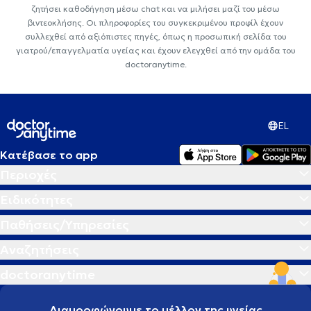
ζητήσει καθοδήγηση μέσω chat και να μιλήσει μαζί του μέσω
βιντεοκλήσης. Οι πληροφορίες του συγκεκριμένου προφίλ έχουν
συλλεχθεί από αξιόπιστες πηγές, όπως η προσωπική σελίδα του
γιατρού/επαγγελματία υγείας και έχουν ελεγχθεί από την ομάδα του
doctoranytime.
EL
Κατέβασε το app
Περιοχές
Ειδικότητες
Παθήσεις/Υπηρεσίες
Αναζητήσεις
doctoranytime
Διαμορφώνουμε το μέλλον της υγείας