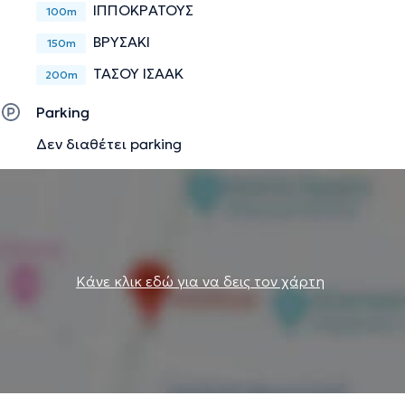
ΙΠΠΟΚΡΑΤΟΥΣ
100m
εμπιστοσύνη να μοιραστείτε άνετα εκείνα όσα
επιθυμείτε.
ΒΡΥΣΑΚΙ
150m
ΤΑΣΟΥ ΙΣΑΑΚ
200m
Την περιγραφή επιμελείται η ομάδα του doctoranytime βασισμένη σε
Parking
επαληθευμένες πληροφορίες.
Δεν διαθέτει parking
Κάνε κλικ εδώ για να δεις τον χάρτη