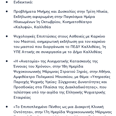
Ενδεικτικά:
Προβλήματα Μνήμης και Δυσκολίες στην Τρίτη Ηλικία,
Εκδήλωση αφιερωμένη στην Παγκόσμια Ημέρα
Ηλικιωμένων 1η Οκτωβρίου, Κινηματοθέατρο
«Καλυψώ», Καλλιθέα
Ψυχολογικές Επιπτώσεις στους Ασθενείς με Καρκίνο
του Μαστού, ενημερωτική εκδήλωση για τον καρκίνο
του μαστού που διοργάνωσε το ΠΕΔΥ Καλλιθέας, 1η
ΥΠΕ Αττικής σε συνεργασία με το Δήμο Καλλιθέας
«Η «Ανατομία» της Αινιγματικής Κατασκευής της
Έννοιας του Χρόνου», στην 18η Ημερίδα
Ψυχοκοινωνικής Μέριμνας Στρατού Ξηράς, στην Αθήνα,
Αμφιθέατρο Πολεμικού Μουσείου, με θέμα: «Υπηρεσίες
Παροχής Ψυχικής Υγείας: Σύγχρονες Δυνατότητες και
Προσδοκίες στα Πλαίσια της Διακλαδικότητας», που
τελέστηκε υπό την αιγίδα της Ελληνικής Ψυχιατρικής
Εταιρείας
«Το Επιπεπλεγμένο Πένθος ως μια Διακριτή Κλινική
Οντότητα», στην 17η Ημερίδα Ψυχοκοινωνικής Μέριμνας