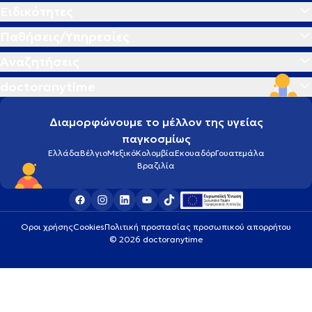
Ειδικότητες
Παθήσεις/Υπηρεσίες
Αναζητήσεις
doctoranytime
Διαμορφώνουμε το μέλλον της υγείας
παγκοσμίως
Ελλάδα
Βέλγιο
Μεξικό
Κολομβία
Εκουαδόρ
Γουατεμάλα
Βραζιλία
Οροι χρήσης
Cookies
Πολιτική προστασίας προσωπικού απορρήτου
© 2026 doctoranytime