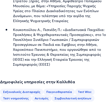
Στρατού Ξηράς, στην Αθήνα, Αμφιθέατρο Πολεμικού
Μουσείου, με θέμα: «Υπηρεσίες Παροχής Ψυχικής
Υγείας στο Πλαίσιο Διακλαδικότητας των Ενόπλων
Δυνάμεων», που τελέστηκε υπό την αιγίδα της
Ελληνικής Ψυχιατρικής Εταιρείας
Κουκοπούλου Α., Πισινίδη Π.: «Διαδικτυακά Παιχνίδια:
Προκλήσεις & Ψυχοθεραπευτικές Προσεγγίσεις», στο 1ο
Πανελλήνιο Συνέδριο Γνωσιακών / Συμπεριφορικών
Προσεγγίσεων σε Παιδιά και Εφήβους στην Αθήνα,
Χαροκόπειο Πανεπιστήμιο, που οργανώθηκε από το
Ινστιτούτο Έρευνας & Θεραπείας της Συμπεριφοράς
(ΙΕΘΣ) και την Ελληνική Εταιρεία Έρευνας της
Συμπεριφοράς (ΕΕΕΣ)
Δημοφιλείς υπηρεσίες στην Καλλιθέα
Σεξουαλικές Διαταραχές
Παιγνιοθεραπεία
Test Wisc
Τεστ νοημοσύνης
Αυτισμός
Συμβουλευτική ενηλίκων