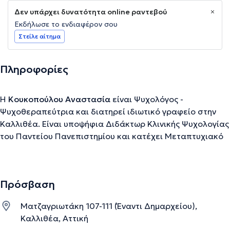
Δεν υπάρχει δυνατότητα online ραντεβού
Εκδήλωσε το ενδιαφέρον σου
Στείλε αίτημα
Πληροφορίες
Η
Κουκοπούλου Αναστασία
είναι Ψυχολόγος -
Ψυχοθεραπεύτρια και διατηρεί ιδιωτικό γραφείο στην
Καλλιθέα. Είναι υποψήφια Διδάκτωρ Κλινικής Ψυχολογίας
του Παντείου Πανεπιστημίου και κατέχει Μεταπτυχιακό
Δίπλωμα Ειδίκευσης στην Ψυχική Υγεία από το Τμήμα
Νοσηλευτικής του Εθνικού και Καποδιστριακού
Πανεπιστημίου Αθηνών. Έχει εκπληρώσει τις
Πρόσβαση
προπτυχιακές της σπουδές στο Τμήμα Ψυχολογίας στο
Πάντειο Πανεπιστήμιο. Έχει μετεκπαιδευτεί στη
Ματζαγριωτάκη 107-111 (Έναντι Δημαρχείου),
Συστημική Θεραπεία Οικογένειας και Ζεύγους και στη
Καλλιθέα, Αττική
Γνωσιακή Ψυχοθεραπεία στο Αιγινήτειο Πανεπιστημιακό