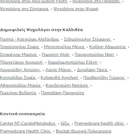
Ψυχολόγοι στον Άγιο Ιωάννη Ρέντη
Ψυχολόγοι στο Παγκράτι
Ψυχολόγοι στο Σύνταγμα
Ψυχολόγοι στου Ψυρρή
Δημοφιλείς Ψυχολόγοι στην Καλλιθέα
Παππά - Κατσιάφα Αλεξάνδρα
Σιδηρόπουλος Στέφανος
Τσαούσογλου Σοφία
Μποτοπούλου Μένια
Καζάνη Αδαμαντία
Σιταρένιου Μαρίνα
Παρούτη Αλόη
Παναγοπούλου Νίκη
Τζαννετάκου Αυγερινή
Χαραλαμποπούλου Ελένη
Λυμνιούδης Αντώνης
Λαγός Μάνος
Διγαλάκη Τάνια
Κοτσαλίδου Σοφία
Κολοκυθά Αγγελική
Πασβαντίδης Γιώργος
Αθανασιάδου Μαρία
Κονιδιτσιώτη Νατάσα
Πυριόχου Βυζαντία
Παπαδάκη Παναγιώτα
Κοντινά νοσοκομεία
Center NT-CardioMetabolics
Ιάζω
Premedicare health clinic
Premedicare Health Clinic
Bioclab Ιδιωτικά Πολυιατρεία