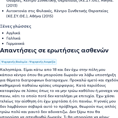
Θεωρίες, Κέντρο Συνθετικής Θεραπείας (ΚΕ.ΣΥ.ΘΕ), Αθήνα.
(2013)
Αυτοκτονία στις Φυλακές, Κέντρο Συνθετικής Θεραπείας
(ΚΕ.ΣΥ.ΘΕ.), Αθήνα (2015)
Ξένες γλώσσες
Αγγλικά
Γαλλικά
Γερμανικά
Απαντήσεις σε ερωτήσεις ασθενών
Ψυχογενής Βουλιμία - Ψυχογενής Ανορεξία
Καλησπέρα. Είμαι κάτω απο 18 και δεν έχω στην πόλη μου
κάποιο κέντρο όπου θα μπορούσα δωρεάν να λάβω υποστήριξη
για θέματα διατροφικων διαταραχων. Προκαλώ εμετό και σχεδόν
καθημερινά παθαίνω κρίσεις υπερφαγιας. Κατά περιόδους
καταφεύγω σε λύσεις όπως το να μην τρώω καθόλου ή μοναχα να
πεινω, κάτι το οποίο ποτέ δεν καταλήγει με επιτυχία. Έχω χάσει
τελείως την αίσθηση ότι έχω χορτάσει ή ότι πεινάω. Η γονείς μου
δεν λαμβάνουν σοβαρά αυτό το πρόβλημα, θεωρούν πως απλός
τρώω πολύ και γιαυτό δεν αδυνατιζω. Δεν ξέρω που θα
μπορούσα να απευθυνθώ δωρεάν. Τι θα μπορούσα να κάνω;