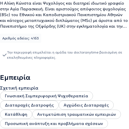
Η Αλίκη Κώνστα είναι Ψυχολόγος και διατηρεί ιδιωτικό γραφείο
στην Αγία Παρασκευή. Είναι αριστούχος απόφοιτος ψυχολογίας
(BSc) του Εθνικού και Καποδιστριακού Πανεπιστημίου Αθηνών
και κάτοχος μεταπτυχιακού διπλώματος (MSc) με άριστα από το
Πανεπιστήμιο της Οξφόρδης (UK) στην εγκληματολογία και την
αποκλίνουσα συμπεριφορά. Έχει μετεκπαιδευτεί στη Γνωσιακή
Συμπεριφοριστική Θεραπεία (CBT) και στη Συμβουλευτική
Αριθμός αδείας: 4163
Ψυχολογία στο Πανεπιστήμιο Αθηνών και έχει ολοκληρώσει διετή
πρακτική άσκηση στο Συμβουλευτικό Κέντρο Κακοποιημένων
Την περιγραφή επιμελείται η ομάδα του doctoranytime βασισμένη σε
Γυναικών της Αθήνας, της Γενικής Γραμματείας Ισότητας των
επαληθευμένες πληροφορίες.
Φύλων (Γ.Γ.Ι.Φ.), στο Κέντρο Θεραπείας Εξαρτημένων Ατόμων
(ΚΕ.Θ.Ε.Α.) και στην Ειδική Θεραπευτική Μονάδα Αυτιστικών
Παιδιών με Διάχυτες Αναπτυξιακές Διαταραχές (Ε.Θ.Μ.Α.).
Εμπειρία
Εξειδικεύεται στις: αγχώδεις διαταραχές, κρίσεις πανικού,
προσωπική ανάπτυξη και ενδυνάμωση, διαχείριση πένθους και
Σχετική εμπειρία
απώλειας, ενδοοικογενειακή βία και διατροφικές διαταραχές
ενώ, στο γραφείο της παρέχονται συνεδρίες και στα αγγλικά.
Γνωσιακή Συμπεριφορική Ψυχοθεραπεία
Διαταραχές Διατροφής
Αγχώδεις Διαταραχές
Κατάθλιψη
Αντιμετώπιση τραυματικών εμπειριών
Προσωπική ανάπτυξη και προβλήματα σχέσεων