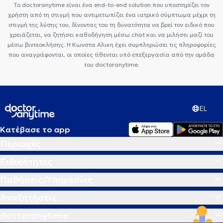
Το doctoranytime είναι ένα end-to-end solution που υποστηρίζει τον
χρήστη από τη στιγμή που αντιμετωπίζει ένα ιατρικό σύμπτωμα μέχρι τη
στιγμή της λύσης του, δίνοντας του τη δυνατότητα να βρεί τον ειδικό που
χρειάζεται, να ζητήσει καθοδήγηση μέσω chat και να μιλήσει μαζί του
μέσω βιντεοκλήσης. Η Κωνστα Αλικη έχει συμπληρώσει τις πληροφορίες
που αναγράφονται, οι οποίες τίθενται υπό επεξεργασία από την ομάδα
του doctoranytime.
EL
Κατέβασε το app
Περιοχές
Ειδικότητες
Παθήσεις/Υπηρεσίες
Αναζητήσεις
doctoranytime