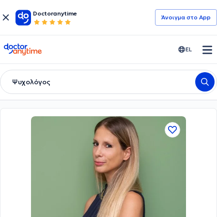
Doctoranytime
Άνοιγμα στο App
doctoranytime
EL
Ψυχολόγος