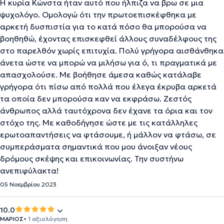
Η κυρία Κώνστα ήταν αυτό που ήλπιζα να βρω σε μια
ψυχολόγο. Ομολογώ ότι την πρωτοεπισκέφθηκα με
αρκετή δυσπιστία για το κατά πόσο θα μπορούσα να
βοηθηθώ, έχοντας επισκεφθεί άλλους συναδέλφους της
στο παρελθόν χωρίς επιτυχία. Πολύ γρήγορα αισθάνθηκα
άνετα ώστε να μπορώ να μιλήσω για ό, τι πραγματικά με
απασχολούσε. Με βοήθησε άμεσα καθώς κατάλαβε
γρήγορα ότι πίσω από πολλά που έλεγα έκρυβα αρκετά
τα οποία δεν μπορούσα καν να εκφράσω. Ζεστός
άνθρωπος αλλά ταυτόχρονα δεν έχανε τα όρια και τον
στόχο της. Με καθοδήγησε ώστε με τις κατάλληλες
ερωτοαπαντήσεις να φτάσουμε, ή μάλλον να φτάσω, σε
συμπεράσματα σημαντικά που μου άνοιξαν νέους
δρόμους σκέψης και επικοινωνίας. Την συστήνω
ανεπιφύλακτα!
05 Νοεμβρίου 2023
10.0
ΜΑΡΙΟΣ
• 1 αξιολόγηση