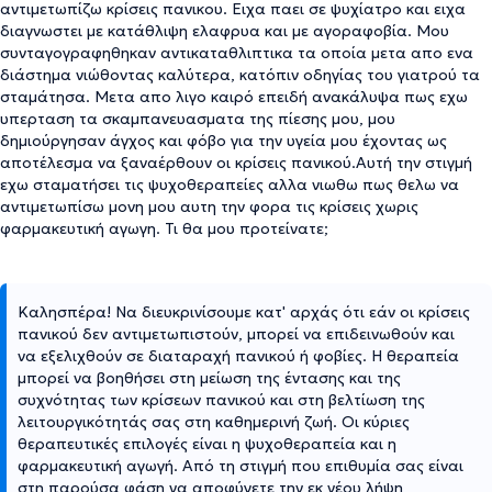
αντιμετωπίζω κρίσεις πανικου. Ειχα παει σε ψυχίατρο και ειχα
διαγνωστει με κατάθλιψη ελαφρυα και με αγοραφοβία. Μου
συνταγογραφηθηκαν αντικαταθλιπτικα τα οποία μετα απο ενα
διάστημα νιώθοντας καλύτερα, κατόπιν οδηγίας του γιατρού τα
σταμάτησα. Μετα απο λιγο καιρό επειδή ανακάλυψα πως εχω
υπερταση τα σκαμπανευασματα της πίεσης μου, μου
δημιούργησαν άγχος και φόβο για την υγεία μου έχοντας ως
αποτέλεσμα να ξαναέρθουν οι κρίσεις πανικού.Αυτή την στιγμή
εχω σταματήσει τις ψυχοθεραπείες αλλα νιωθω πως θελω να
αντιμετωπίσω μονη μου αυτη την φορα τις κρίσεις χωρις
φαρμακευτική αγωγη. Τι θα μου προτείνατε;
Καλησπέρα! Να διευκρινίσουμε κατ' αρχάς ότι εάν οι κρίσεις
πανικού δεν αντιμετωπιστούν, μπορεί να επιδεινωθούν και
να εξελιχθούν σε διαταραχή πανικού ή φοβίες. Η θεραπεία
μπορεί να βοηθήσει στη μείωση της έντασης και της
συχνότητας των κρίσεων πανικού και στη βελτίωση της
λειτουργικότητάς σας στη καθημερινή ζωή. Οι κύριες
θεραπευτικές επιλογές είναι η ψυχοθεραπεία και η
φαρμακευτική αγωγή. Από τη στιγμή που επιθυμία σας είναι
στη παρούσα φάση να αποφύγετε την εκ νέου λήψη