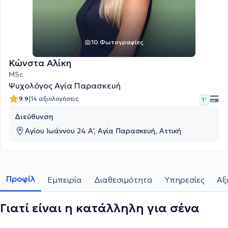
10 Φωτογραφίες
Κώνστα Αλίκη
MSc
Ψυχολόγος Αγία Παρασκευή
|
9.9
14 αξιολογήσεις
1 '
Διεύθυνση
Αγίου Ιωάννου 24 Α', Αγία Παρασκευή, Αττική
Προφίλ
Εμπειρία
Διαθεσιμότητα
Υπηρεσίες
Αξ
Γιατί είναι η κατάλληλη για σένα