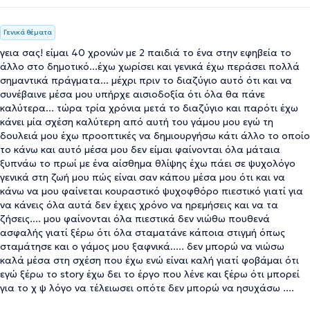
Γενικά θέματα
γεια σας! είμαι 40 χρονών με 2 παιδιά το ένα στην εφηβεία το
άλλο στο δημοτικό...έχω χωρίσει και γενικά έχω περάσει πολλά
σημαντικά πράγματα... μέχρι πριν το διαζύγιο αυτό ότι και να
συνέβαινε μέσα μου υπήρχε αισιοδοξία ότι όλα θα πάνε
καλύτερα... τώρα τρία χρόνια μετά το διαζύγιο και παρότι έχω
κάνει μία σχέση καλύτερη από αυτή του γάμου μου εγώ τη
δουλειά μου έχω προοπτικές να δημιουργήσω κάτι άλλο το οποίο
το κάνω και αυτό μέσα μου δεν είμαι φαίνονται όλα μάταια
ξυπνάω το πρωί με ένα αίσθημα θλίψης έχω πάει σε ψυχολόγο
γενικά στη ζωή μου πώς είναι σαν κάπου μέσα μου ότι και να
κάνω να μου φαίνεται κουραστικό ψυχοφθόρο πιεστικό γιατί για
να κάνεις όλα αυτά δεν έχεις χρόνο να ηρεμήσεις και να τα
ζήσεις.... μου φαίνονται όλα πιεστικά δεν νιώθω πουθενά
ασφαλής γιατί ξέρω ότι όλα σταματάνε κάποια στιγμή όπως
σταμάτησε και ο γάμος μου ξαφνικά..... δεν μπορώ να νιώσω
καλά μέσα στη σχέση που έχω ενώ είναι καλή γιατί φοβάμαι ότι
εγώ ξέρω το story έχω δει το έργο που λένε και ξέρω ότι μπορεί
για το χ ψ λόγο να τέλειωσει οπότε δεν μπορώ να ησυχάσω ....