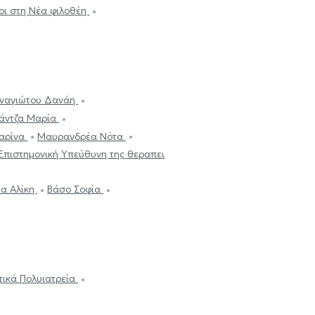
οι στη Νέα φιλοθέη
ναγιώτου Δανάη
άντζα Μαρία
αρίνα
Μαυρανδρέα Νότα
 Επιστημονική Υπεύθυνη της θεραπευτικής ομάδας
α Αλίκη
Βάσο Σοφία
ωτικά Πολυιατρεία