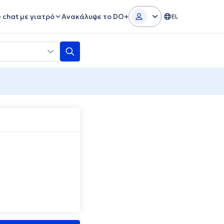
e chat με γιατρό
Ανακάλυψε το DO+
EL