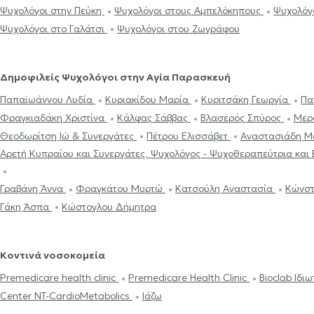
Ψυχολόγοι στην Πεύκη
Ψυχολόγοι στους Αμπελόκηπους
Ψυχολόγ
Ψυχολόγοι στο Γαλάτσι
Ψυχολόγοι στου Ζωγράφου
Δημοφιλείς Ψυχολόγοι στην Αγία Παρασκευή
Παπαϊωάννου Λυδία
Κυριακίδου Μαρία
Κυριτσάκη Γεωργία
Πα
Φραγκιαδάκη Χριστίνα
Κάλφας Σάββας
Βλασερός Σπύρος
Μερ
Θεοδωρίτση Ιώ & Συνεργάτες
Πέτρου Ελισσάβετ
Αναστασιάδη Μ
Αρετή Κυπραίου και Συνεργάτες, Ψυχολόγος - Ψυχοθεραπεύτρια και
Γραβάνη Άννα
Φραγκάτου Μυρτώ
Κατσούλη Αναστασία
Κώνστ
Γάκη Άσπα
Κώστογλου Δήμητρα
Κοντινά νοσοκομεία
Premedicare health clinic
Premedicare Health Clinic
Bioclab Ιδι
Center NT-CardioMetabolics
Ιάζω