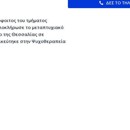
ΔΕΣ ΤΟ ΤΗ
όφοιτος του τμήματος
λοκλήρωσε το μεταπτυχιακό
ο της Θεσσαλίας σε
δικεύτηκε στην Ψυχοθεραπεία
είας. Παρακολουθούσε, και
ς σε συνέδρια, ημερίδες και
 Ελλάδα και το εξωτερικό,
χολογία και Μαθησιακές
ώπινη Σεξουαλικότητα-
Παιγνιοθεραπεία.
ευμένες πληροφορίες.