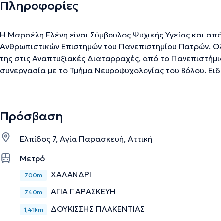
Πληροφορίες
Η Μαρσέλη Ελένη είναι Σύμβουλος Ψυχικής Υγείας και απ
Ανθρωπιστικών Επιστημών του Πανεπιστημίου Πατρών. Ο
της στις Αναπτυξιακές Διαταρραχές, από το Πανεπιστήμι
συνεργασία με το Τμήμα Νευροψυχολογίας του Βόλου. Ει
(ατομική και ομάδας) στο Συστημικό Μοντέλο Ψυχοθεραπ
εξακολουθεί να παρακολουθεί τις επιστημονικές εξελίξει
σεμινάρια σε θέματα ψυχολογίας και ψυχοθεραπείας στην
Πρόσβαση
όπως επιμορφωτικά προγράμματα στην Εκπαιδευτική Ψυ
Δυσκολίες, στη Συμβουλευτική των Εξαρτήσεων και Ανθρ
Ελπίδος 7, Αγία Παρασκευή, Αττική
Βασικές ‘Έννοιες και Σύγχρονη Έκφραση, Ψυχόδραμα και 
Μετρό
ΧΑΛΑΝΔΡΙ
Την περιγραφή επιμελείται η ομάδα του doctoranytime βασισμένη σε επαληθ
700m
ΑΓΙΑ ΠΑΡΑΣΚΕΥΗ
740m
ΔΟΥΚΙΣΣΗΣ ΠΛΑΚΕΝΤΙΑΣ
1,41km