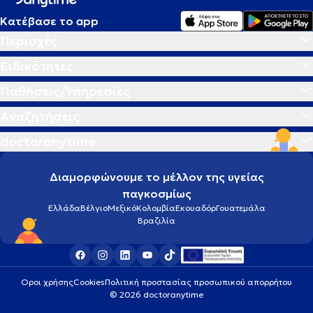
Κατέβασε το app
Περιοχές
Ειδικότητες
Παθήσεις/Υπηρεσίες
Αναζητήσεις
doctoranytime
Διαμορφώνουμε το μέλλον της υγείας
παγκοσμίως
Ελλάδα
Βέλγιο
Μεξικό
Κολομβία
Εκουαδόρ
Γουατεμάλα
Βραζιλία
Οροι χρήσης
Cookies
Πολιτική προστασίας προσωπικού απορρήτου
© 2026 doctoranytime