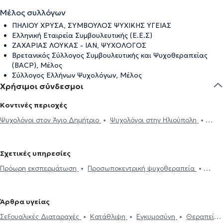
Μέλος συλλόγων
ΠΗΛΙΟΥ ΧΡΥΣΑ, ΣΥΜΒΟΥΛΟΣ ΨΥΧΙΚΗΣ ΥΓΕΙΑΣ
Ελληνική Εταιρεία Συμβουλευτικής (Ε.Ε.Σ)
ΖΑΧΑΡΙΑΣ ΛΟΥΚΑΣ - ΙΑΝ, ΨΥΧΟΛΟΓΟΣ
Βρετανικός Σύλλογος Συμβουλευτικής και Ψυχοθεραπείας
(BACP), Μέλος
Σύλλογος Ελλήνων Ψυχολόγων, Μέλος
Χρήσιμοι σύνδεσμοι
Κοντινές περιοχές
Ψυχολόγοι στον Άγιο Δημήτριο
Ψυχολόγοι στην Ηλιούπολη
Ψυχολόγοι στην Αργυρούπολη
Ψυχολόγοι στο Ελληνικό
Ψυχολόγοι στη Νέα Σμύρνη
Ψυχολόγοι στον Υμηττό
Ψυχολόγοι
Σχετικές υπηρεσίες
στη Δάφνη
Ψυχολόγοι στο Παλαιό Φάληρο
Ψυχολόγοι στα
Πρόωρη εκσπερμάτωση
Προσωποκεντρική ψυχοθεραπεία
Εξάρχεια
Ψυχολόγοι στην Καλλιθέα
Ψυχολόγοι στον Νέο Κόσμο
Συνθετική ψυχοθεραπεία
Τριχοτιλλομανία
Ψυχοδυναμική
Ψυχολόγοι στον Βύρωνα
Ψυχολόγοι στην Αθήνα
Ψυχολόγοι
ψυχοθεραπεία
Συμβουλευτική εφήβων
Συμβουλευτική γονέων
στο Παγκράτι
Ψυχολόγοι στη Γλυφάδα
Ψυχολόγοι στο Κουκάκι
Άρθρα υγείας
και παιδιών
Ομαδική ψυχοθεραπεία
Κατάθλιψη
Νοητική
Ψυχολόγοι στον Ευαγγελισμό
Ψυχολόγοι στην Καισαριανή
Σεξουαλικές Διαταραχές
Κατάθλιψη
Εγκυμοσύνη
Θεραπεία
ενδυνάμωση
Συμβουλευτική φροντιστών ατόμων με άνοια
Life
Ψυχολόγοι στο Σύνταγμα
Ψυχολόγοι στα Πετράλωνα