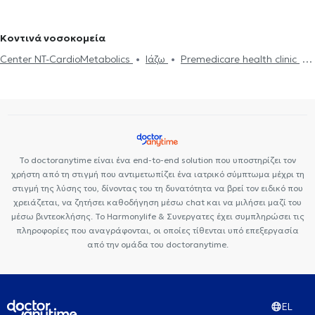
ζεύγους
Life coaching
Ψυχοθεραπεία Online
Ψυχογενής
coaching
Υπνοθεραπεία
Σεξουαλικές Διαταραχές
Βουλιμία - Ψυχογενής Ανορεξία
Αυτισμός
Εθισμός στο
Ψυχογενής Βουλιμία - Ψυχογενής Ανορεξία
Διαχείριση πένθους
Κοντινά νοσοκομεία
διαδίκτυο
ΔΕΠΥ
Κρίση πανικού
Δίαιτα και διατροφή
Τεστ προσωπικότητας
Τόνωση αυτοεκτίμησης
Άγχος και Στρες
Center NT-CardioMetabolics
Ιάζω
Premedicare health clinic
Εθισμός
Τεστ επαγγελματικού προσανατολισμού
Κρίση πανικού
Premedicare Health Clinic
Bioclab Ιδιωτικά Πολυιατρεία
Το doctoranytime είναι ένα end-to-end solution που υποστηρίζει τον
χρήστη από τη στιγμή που αντιμετωπίζει ένα ιατρικό σύμπτωμα μέχρι τη
στιγμή της λύσης του, δίνοντας του τη δυνατότητα να βρεί τον ειδικό που
χρειάζεται, να ζητήσει καθοδήγηση μέσω chat και να μιλήσει μαζί του
μέσω βιντεοκλήσης. Το Harmonylife & Συνεργατες έχει συμπληρώσει τις
πληροφορίες που αναγράφονται, οι οποίες τίθενται υπό επεξεργασία
από την ομάδα του doctoranytime.
EL