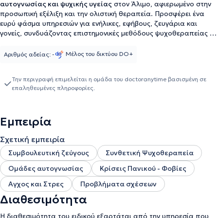
αυτογνωσίας και ψυχικής υγείας
στον Άλιμο, αφιερωμένο στην
προσωπική εξέλιξη και την ολιστική θεραπεία. Προσφέρει ένα
ευρύ φάσμα υπηρεσιών για ενήλικες, εφήβους, ζευγάρια και
γονείς, συνδυάζοντας επιστημονικές μεθόδους ψυχοθεραπείας με
σύγχρονες εναλλακτικές θεραπευτικές πρακτικές.
Η θεραπευτική
προσέγγιση του Harmonylife βασίζεται στη συνθετική
Μέλος του δικτύου DO+
Αριθμός αδείας: -
ψυχοθεραπεία, με στοιχεία από τη γνωσιακή-συμπεριφορική, την
ψυχοδυναμική και τη συστημική θεωρία. Παράλληλα,
Την περιγραφή επιμελείται η ομάδα του doctoranytime βασισμένη σε
ενσωματώνονται τεχνικές όπως η κλινική ύπνωση, το breathwork,
επαληθευμένες πληροφορίες.
ο διαλογισμός mindfulness, το sound healing και η θετική
ψυχολογία, δημιουργώντας ένα πραγματικά ολιστικό μοντέλο
θεραπείας που αγγίζει το νου, το σώμα, τα συναισθήματα και το
Εμπειρία
πνεύμα. Η επιστημονική ομάδα του κέντρου απαρτίζεται από
έμπειρους επαγγελματίες ψυχικής υγείας, όπως ο Ψυχολόγος
Σχετική εμπειρία
Ζαχαριάς Λουκάς-Ίαν
, και εξειδικευμένους συνεργάτες που
εργάζονται με συνέπεια και ευαισθησία για τη δημιουργία
Συμβουλευτική ζεύγους
Συνθετική Ψυχοθεραπεία
εξατομικευμένων θεραπευτικών πλάνων. Κοινός στόχος είναι η
Ομάδες αυτογνωσίας
Κρίσεις Πανικού - Φοβίες
ουσιαστική υποστήριξη του κάθε ανθρώπου στο ταξίδι της
αυτογνωσίας και της εσωτερικής μεταμόρφωσης. Στο Harmonylife
Αγχος και Στρες
Προβλήματα σχέσεων
προσφέρονται υπηρεσίες όπως Ατομικές συνεδρίες
Διαθεσιμότητα
ψυχοθεραπείας και συμβουλευτικής, Συνεδρίες υπνοθεραπείας &
κλινικής ύπνωσης, Συμβουλευτική γονέων και θεραπεία
Η διαθεσιμότητα του ειδικού εξαρτάται από την υπηρεσία που