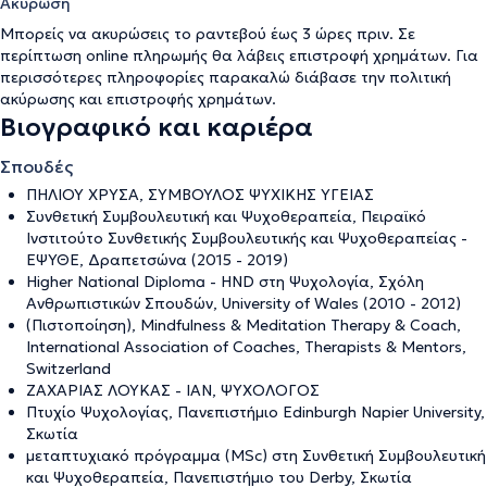
Ακύρωση
Μπορείς να ακυρώσεις το ραντεβού έως 3 ώρες πριν. Σε
περίπτωση online πληρωμής θα λάβεις επιστροφή χρημάτων. Για
περισσότερες πληροφορίες παρακαλώ διάβασε την
πολιτική
ακύρωσης και επιστροφής χρημάτων
.
Βιογραφικό και καριέρα
Σπουδές
ΠΗΛΙΟΥ ΧΡΥΣΑ, ΣΥΜΒΟΥΛΟΣ ΨΥΧΙΚΗΣ ΥΓΕΙΑΣ
Συνθετική Συμβουλευτική και Ψυχοθεραπεία, Πειραϊκό
Ινστιτούτο Συνθετικής Συμβουλευτικής και Ψυχοθεραπείας -
ΕΨΥΘΕ, Δραπετσώνα (2015 - 2019)
Higher National Diploma - HND στη Ψυχολογία, Σχόλη
Ανθρωπιστικών Σπουδών, University of Wales (2010 - 2012)
(Πιστοποίηση), Mindfulness & Meditation Therapy & Coach,
International Association of Coaches, Therapists & Mentors,
Switzerland
ΖΑΧΑΡΙΑΣ ΛΟΥΚΑΣ - ΙΑΝ, ΨΥΧΟΛΟΓΟΣ
Πτυχίο Ψυχολογίας, Πανεπιστήμιο Edinburgh Napier University,
Σκωτία
μεταπτυχιακό πρόγραμμα (MSc) στη Συνθετική Συμβουλευτική
και Ψυχοθεραπεία, Πανεπιστήμιο του Derby, Σκωτία