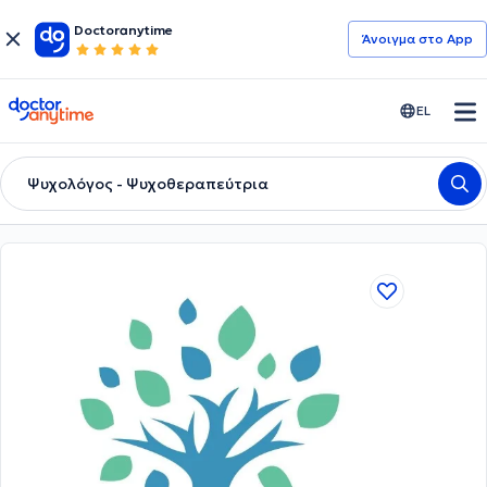
Doctoranytime
Άνοιγμα στο App
doctoranytime
EL
Ψυχολόγος - Ψυχοθεραπεύτρια