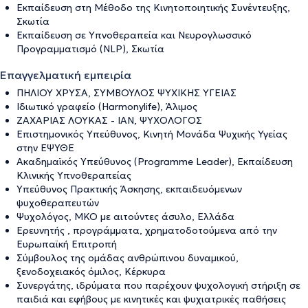
Εκπαίδευση στη Μέθοδο της Κινητοποιητικής Συνέντευξης,
Σκωτία
Εκπαίδευση σε Υπνοθεραπεία και Νευρογλωσσικό
Προγραμματισμό (NLP), Σκωτία
Επαγγελματική εμπειρία
ΠΗΛΙΟΥ ΧΡΥΣΑ, ΣΥΜΒΟΥΛΟΣ ΨΥΧΙΚΗΣ ΥΓΕΙΑΣ
Ιδιωτικό γραφείο (Harmonylife), Άλιμος
ΖΑΧΑΡΙΑΣ ΛΟΥΚΑΣ - ΙΑΝ, ΨΥΧΟΛΟΓΟΣ
Επιστημονικός Υπεύθυνος, Κινητή Μονάδα Ψυχικής Υγείας
στην ΕΨΥΘΕ
Ακαδημαϊκός Υπεύθυνος (Programme Leader), Εκπαίδευση
Κλινικής Υπνοθεραπείας
Υπεύθυνος Πρακτικής Άσκησης, εκπαιδευόμενων
ψυχοθεραπευτών
Ψυχολόγος, ΜΚΟ με αιτούντες άσυλο, Ελλάδα
Ερευνητής , προγράμματα, χρηματοδοτούμενα από την
Ευρωπαϊκή Επιτροπή
Σύμβουλος της ομάδας ανθρώπινου δυναμικού,
ξενοδοχειακός όμιλος, Κέρκυρα
Συνεργάτης, ιδρύματα που παρέχουν ψυχολογική στήριξη σε
παιδιά και εφήβους με κινητικές και ψυχιατρικές παθήσεις