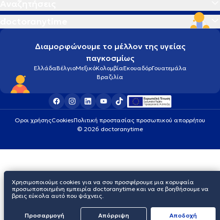
Αναζητήσεις
doctoranytime
Διαμορφώνουμε το μέλλον της υγείας
παγκοσμίως
Ελλάδα
Βέλγιο
Μεξικό
Κολομβία
Εκουαδόρ
Γουατεμάλα
Βραζιλία
Οροι χρήσης
Cookies
Πολιτική προστασίας προσωπικού απορρήτου
© 2026 doctoranytime
Χρησιμοποιούμε cookies για να σου προσφέρουμε μια κορυφαία
προσωποποιημένη εμπειρία doctoranytime και να σε βοηθήσουμε να
βρεις εύκολα αυτό που ψάχνεις.
Προσαρμογή
Απόρριψη
Aποδοχή