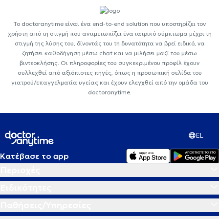
Το doctoranytime είναι ένα end-to-end solution που υποστηρίζει τον
χρήστη από τη στιγμή που αντιμετωπίζει ένα ιατρικό σύμπτωμα μέχρι τη
στιγμή της λύσης του, δίνοντάς του τη δυνατότητα να βρεί ειδικό, να
ζητήσει καθοδήγηση μέσω chat και να μιλήσει μαζί του μέσω
βιντεοκλήσης. Οι πληροφορίες του συγκεκριμένου προφίλ έχουν
συλλεχθεί από αξιόπιστες πηγές, όπως η προσωπική σελίδα του
γιατρού/επαγγελματία υγείας και έχουν ελεγχθεί από την ομάδα του
doctoranytime.
EL
Κατέβασε το app
Περιοχές
Ειδικότητες
Παθήσεις/Υπηρεσίες