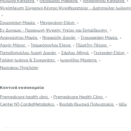
Μυλωνά Κατερίνα
Θεοδώρου Μακρίνα
Ασλάνογλου Κατερίνα
Ψυχόπλευση Σύγχρονο Κέντρο Ψυχοθεραπείας - Δρίτσουλας Ιωάννη
Σουροπάνη Μαρία
Μεγαγιάννη Ελένη
Εν Δυναμει - Προαγωγή Ψυχικής Υγείας και Εκπαίδευσης
Αναγνώστου Μαρία
Νταφούλη Δανάη
Σταυρακάκη Μαρία
Λαγός Μάνος
Τσαμκόσογλου Έλενα
Τζώρτζης Πέτρος
Παπαδοπούλου Λιασή Δανάη
Σάρλου Αθηνά
Γεντεκάκη Ελένη
Γαλάνη Ιωάννα & Συνεργάτες
Ιωαννίδου Μιράντα
Νασιάκου Πηνελόπη
Κοντινά νοσοκομεία
Premedicare health clinic
Premedicare Health Clinic
Center NT-CardioMetabolics
Bioclab Ιδιωτικά Πολυιατρεία
Ιάζω