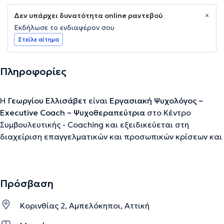
Δεν υπάρχει δυνατότητα online ραντεβού
Εκδήλωσε το ενδιαφέρον σου
Στείλε αίτημα
Πληροφορίες
Η
Γεωργίου Ελλισάβετ
είναι
Εργασιακή Ψυχολόγος –
Executive Coach – Ψυχοθεραπεύτρια
στο Κέντρο
Συμβουλευτικής - Coaching και εξειδικεύεται στη
διαχείριση επαγγελματικών και προσωπικών κρίσεων και
μεταβάσεων (απόλυση, πένθος, διαζύγιο, ασθένεια)
καθώς και στην προώθηση της ψυχικής υγείας και του Ευ
Ζην μέσω εταιρικών προγραμμάτων Ευεξίας και
Πρόσβαση
προγραμμάτων Εταιρικής Κοινωνικής Ευθύνης. Έχει
εμπειρία άνω των 20 ετών ως σύμβουλος επιχειρήσεων σε
Κορινθίας 2, Αμπελόκηποι, Αττική
θέματα ανάπτυξης και διαχείρισης ανθρώπινου
δυναμικού και παράλληλη πολυετή εμπειρία ως