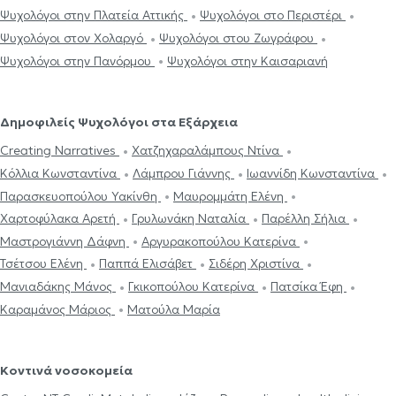
Ψυχολόγοι στην Πλατεία Αττικής
Ψυχολόγοι στο Περιστέρι
Ψυχολόγοι στον Χολαργό
Ψυχολόγοι στου Ζωγράφου
Ψυχολόγοι στην Πανόρμου
Ψυχολόγοι στην Καισαριανή
Δημοφιλείς Ψυχολόγοι στα Εξάρχεια
Creating Narratives
Χατζηχαραλάμπους Ντίνα
Κόλλια Κωνσταντίνα
Λάμπρου Γιάννης
Ιωαννίδη Κωνσταντίνα
Παρασκευοπούλου Υακίνθη
Μαυρομμάτη Ελένη
Χαρτοφύλακα Αρετή
Γρυλωνάκη Ναταλία
Παρέλλη Σήλια
Μαστρογιάννη Δάφνη
Αργυρακοπούλου Κατερίνα
Τσέτσου Ελένη
Παππά Ελισάβετ
Σιδέρη Χριστίνα
Μανιαδάκης Μάνος
Γκικοπούλου Κατερίνα
Πατσίκα Έφη
Καραμάνος Μάριος
Ματούλα Μαρία
Κοντινά νοσοκομεία