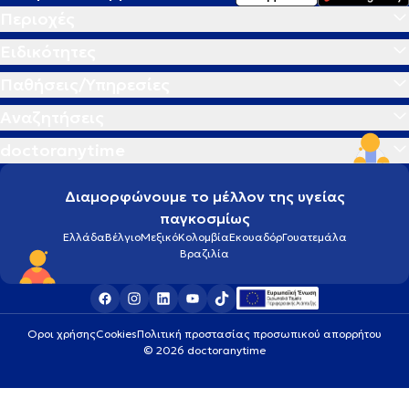
Περιοχές
Ειδικότητες
Παθήσεις/Υπηρεσίες
Αναζητήσεις
doctoranytime
Διαμορφώνουμε το μέλλον της υγείας
παγκοσμίως
Ελλάδα
Βέλγιο
Μεξικό
Κολομβία
Εκουαδόρ
Γουατεμάλα
Βραζιλία
Οροι χρήσης
Cookies
Πολιτική προστασίας προσωπικού απορρήτου
© 2026 doctoranytime