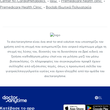
Center NT-CardioMetabolics
Ιάζω
Premedicare health clinic
Premedicare Health Clinic
Bioclab Ιδιωτικά Πολυιατρεία
Το doctoranytime είναι ένα end-to-end solution που υποστηρίζει τον
χρήστη από τη στιγμή που αντιμετωπίζει ένα ιατρικό σύμπτωμα μέχρι τη
στιγμή της λύσης του, δίνοντάς του τη δυνατότητα να βρεί ειδικό, να
ζητήσει καθοδήγηση μέσω chat και να μιλήσει μαζί του μέσω
βιντεοκλήσης. Οι πληροφορίες του συγκεκριμένου προφίλ έχουν
συλλεχθεί από αξιόπιστες πηγές, όπως η προσωπική σελίδα του
γιατρού/επαγγελματία υγείας και έχουν ελεγχθεί από την ομάδα του
doctoranytime.
EL
Κατέβασε το app