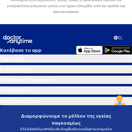
γιατρού/επαγγελματία υγείας και έχουν ελεγχθεί από την ομάδα του
doctoranytime.
EL
Κατέβασε το app
Περιοχές
Ειδικότητες
Παθήσεις/Υπηρεσίες
Αναζητήσεις
doctoranytime
Διαμορφώνουμε το μέλλον της υγείας
παγκοσμίως
Ελλάδα
Βέλγιο
Μεξικό
Κολομβία
Εκουαδόρ
Γουατεμάλα