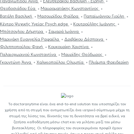
Παναγιωτίδου Άννα
Ελευθεράκου Βασιλική - Ειρήνη
Θεοδοσιάδου Εύα
Μαυροματάκης Κωνσταντίνος
Βατάλη Βασιλική
Μασουρίδου Φαίδρα
Παπαϊωάννου Γιούλη
Κέντρο Ψυχικής Υγείας Psych edge
Κουτρούλλης Ιωάννης
Μπότσογλου Δήμητρα
Σαμαρά Ιωάννα
Μαρινάκη Ευαγγελία Ραφαέλα
Δριβάκου Δέσποινα
Φιλιπποπούλου Φανή
Κουκουρίκη Χριστίνα
Παλαιοχωρινού Κωνσταντίνα
Μαυρίδης Θεόδωρος
Γκουντώνη Άννα
Χαλικιοπούλου Ολυμπία
Πλιάμπα Φρειδερίκη
Το doctoranytime είναι ένα end-to-end solution που υποστηρίζει τον
χρήστη από τη στιγμή που αντιμετωπίζει ένα ιατρικό σύμπτωμα μέχρι τη
στιγμή της λύσης του, δίνοντάς του τη δυνατότητα να βρεί ειδικό, να
ζητήσει καθοδήγηση μέσω chat και να μιλήσει μαζί του μέσω
βιντεοκλήσης. Οι πληροφορίες του συγκεκριμένου προφίλ έχουν
συλλεχθεί από αξιόπιστες πηγές, όπως η προσωπική σελίδα του