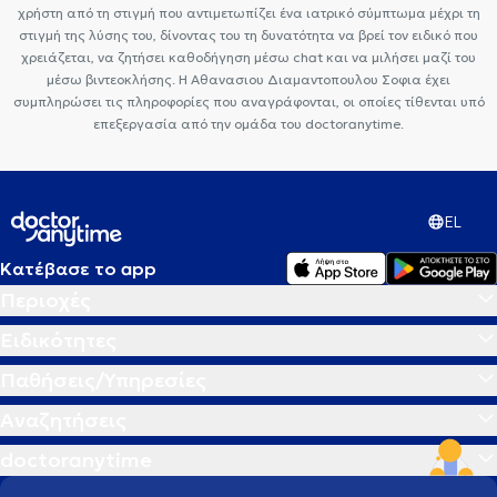
χρήστη από τη στιγμή που αντιμετωπίζει ένα ιατρικό σύμπτωμα μέχρι τη
στιγμή της λύσης του, δίνοντας του τη δυνατότητα να βρεί τον ειδικό που
χρειάζεται, να ζητήσει καθοδήγηση μέσω chat και να μιλήσει μαζί του
μέσω βιντεοκλήσης. Η Αθανασιου Διαμαντοπουλου Σοφια έχει
συμπληρώσει τις πληροφορίες που αναγράφονται, οι οποίες τίθενται υπό
επεξεργασία από την ομάδα του doctoranytime.
EL
Κατέβασε το app
Περιοχές
Ειδικότητες
Παθήσεις/Υπηρεσίες
Αναζητήσεις
doctoranytime