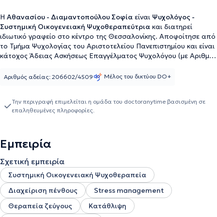
Η
Αθανασίου - Διαμαντοπούλου Σοφία
είναι
Ψυχολόγος -
Συστημική Οικογενειακή Ψυχοθεραπεύτρια
και διατηρεί
ιδιωτικό γραφείο στο κέντρο της Θεσσαλονίκης. Αποφοίτησε από
το Τμήμα Ψυχολογίας του Αριστοτελείου Πανεπιστημίου και είναι
κάτοχος Άδειας Ασκήσεως Επαγγέλματος Ψυχολόγου (με Αριθμό
Πρωτοκόλλου 206602/4509). Στη συνέχεια, θέλοντας να
επεκτείνει τις γνώσεις της και να ενισχύσει τα εργαλεία της ως
Μέλος του δικτύου DO+
Αριθμός αδείας: 206602/4509
επαγγελματίας, ειδικεύτηκε στη Συστημική & Οικογενειακή
Ψυχοθεραπεία, ολοκληρώνοντας το τετραετές πρόγραμμα του
Την περιγραφή επιμελείται η ομάδα του doctoranytime βασισμένη σε
Ινστιτούτου Συστημικής Προσέγγισης & Οικογενειακής
επαληθευμένες πληροφορίες.
Θεραπείας.Ο βασικός της στόχος είναι να παρέχει υπηρεσίες σε
ατομικό επίπεδο, αλλά και σε συστήματα όπως ζευγάρια,
οικογένειες και οργανισμούς. Επειδή πιστεύει ότι η γνώση
Εμπειρία
χρειάζεται να είναι διαρκής και πολύπλευρη, αποφάσισε να
εμβαθύνει σε ζητήματα Ανθρωπίνων Δικαιωμάτων και απέκτησε
Σχετική εμπειρία
το Μεταπτυχιακό της με τίτλο «Human Rights & Migration
Studies» από το Πανεπιστήμιο Μακεδονίας.Μέσα από την
Συστημική Οικογενειακή Ψυχοθεραπεία
επαγγελματική της εμπειρία έχει ασχοληθεί με το τραύμα, τη
Διαχείριση πένθους
Stress management
διαχείριση απώλειας και πένθους, την κατάθλιψη, τις αγχώδεις
διαταραχές, αλλά και με ζητήματα σχέσεων. Την περίοδο 2016–
Θεραπεία ζεύγους
Κατάθλιψη
2017 πρόσφερε εθελοντικά τις υπηρεσίες της στο