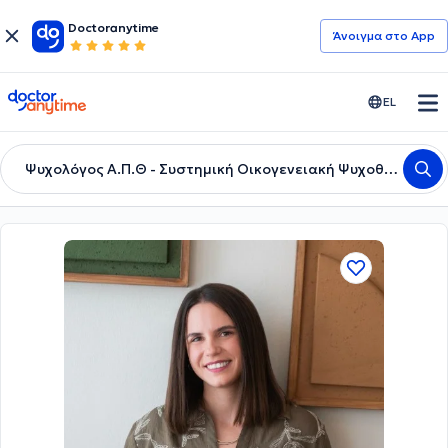
Doctoranytime
Άνοιγμα στο App
doctoranytime
EL
Ψυχολόγος Α.Π.Θ - Συστημική Οικογενειακή Ψυχοθεραπεύτρια