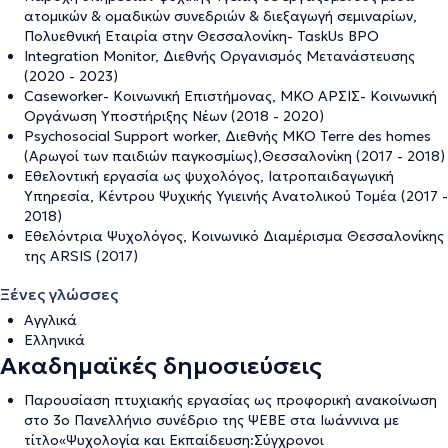
ατομικών & ομαδικών συνεδριών & διεξαγωγή σεμιναρίων,
Πολυεθνική Εταιρία στην Θεσσαλονίκη- TaskUs BPO
Integration Monitor, Διεθνής Οργανισμός Μετανάστευσης
(2020 - 2023)
Caseworker- Κοινωνική Επιστήμονας, ΜΚΟ ΑΡΣΙΣ- Κοινωνική
Οργάνωση Υποστήριξης Νέων (2018 - 2020)
Psychosocial Support worker, Διεθνής ΜΚΟ Terre des homes
(Αρωγοί των παιδιών παγκοσμίως),Θεσσαλονίκη (2017 - 2018)
Εθελοντική εργασία ως ψυχολόγος, Ιατροπαιδαγωγική
Υπηρεσία, Κέντρου Ψυχικής Υγιεινής Ανατολικού Τομέα (2017 -
2018)
Εθελόντρια Ψυχολόγος, Κοινωνικό Διαμέρισμα Θεσσαλονίκης
της ARSIS (2017)
Ξένες γλώσσες
Αγγλικά
Ελληνικά
Ακαδημαϊκές δημοσιεύσεις
Παρουσίαση πτυχιακής εργασίας ως προφορική ανακοίνωση
στο 3ο Πανελλήνιο συνέδριο της ΨΕΒΕ στα Ιωάννινα με
τίτλο«Ψυχολογία και Εκπαίδευση:Σύγχρονοι