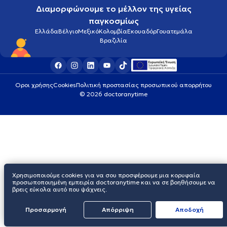
Διαμορφώνουμε το μέλλον της υγείας
παγκοσμίως
Ελλάδα
Βέλγιο
Μεξικό
Κολομβία
Εκουαδόρ
Γουατεμάλα
Βραζιλία
Οροι χρήσης
Cookies
Πολιτική προστασίας προσωπικού απορρήτου
© 2026 doctoranytime
Χρησιμοποιούμε cookies για να σου προσφέρουμε μια κορυφαία
προσωποποιημένη εμπειρία doctoranytime και να σε βοηθήσουμε να
βρεις εύκολα αυτό που ψάχνεις.
Προσαρμογή
Απόρριψη
Aποδοχή