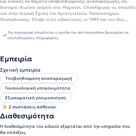
και ειδικός σε θέματα υποβοηθούμενης αναπαραγωγής
και
διατηρεί ιδιωτικό ιατρείο στο Μαρούσι. Ολοκλήρωσε τις σπουδές
του στην Ιατρική Σχολή του Αριστοτελείου Πανεπιστημίου
Θεσσαλονίκης. Έλαβε τίτλο ειδικότητας το 1989 και τον ίδιο
χρόνο ανακηρύχθηκε Διδάκτωρ της Ιατρικής Σχολής του
Πανεπιστημίου Αθηνών. Έχει λάβει, μετά από εξετάσεις το
Την περιγραφή επιμελείται η ομάδα του doctoranytime βασισμένη σε
αριστείο της Ευρωπαϊκής Εταιρείας Γυναικολογίας και
επαληθευμένες πληροφορίες.
Μαιευτικής. Ο Δρ Μηνάς Μαστρομηνάς ανέλαβε tο 1991 τη
Διεύθυνση του τμήματος Εξωσωματικής Γονιμοποίησης του
Μαιευτηρίου Μητέρα και το 1994 ίδρυσε τη Μονάδα
Εμπειρία
«Εμβρυογένεσις».
Σχετική εμπειρία
Υποβοηθούμενη αναπαραγωγή
Γυναικολογική υπογονιμότητα
Εξωσωματική γονιμοποίηση
2 συστάσεις ασθενών
Διαθεσιμότητα
Η διαθεσιμότητα του ειδικού εξαρτάται από την υπηρεσία που
θα επιλέξεις.