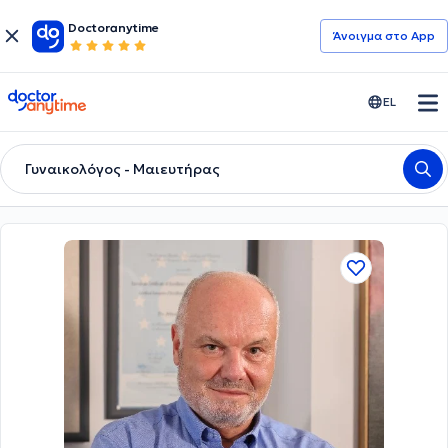
Doctoranytime
Άνοιγμα στο App
doctoranytime
EL
Γυναικολόγος - Μαιευτήρας