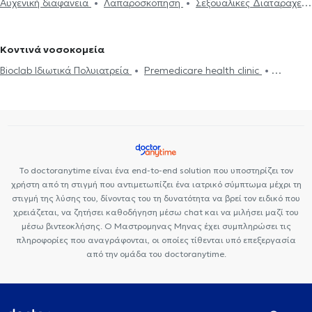
Αυχενική διαφάνεια
Λαπαροσκόπηση
Σεξουαλικές Διαταραχές
Μητρορραγία
Δυσμηνόρροια
Βακτηριακή κολπίτιδα
Μαιευτήρες στο Γαλάτσι
Γυναικολόγοι - Μαιευτήρες στην Κερατέα
Εγκυμοσύνη
Εμμηνόπαυση
Υαλουρονικό Οξύ - Fillers
Μαστογραφία
Ουρολοίμωξη
Εξωσωματική γονιμοποίηση
Γυναικολόγοι - Μαιευτήρες στη Μεταμόρφωση
Γυναικολόγοι -
Ακράτεια
Κονδυλώματα HPV
Σεξουαλικώς μεταδιδόμενα
Πολυκυστικές ωοθήκες
Μαιευτήρες στην Αθήνα
Γυναικολόγοι - Μαιευτήρες στη Νέα
Κοντινά νοσοκομεία
νοσήματα (ΣΜΝ)
Κολπίτιδα
Υπογονιμότητα
Πολυκυστικές
Φιλαδέλφεια
Γυναικολόγοι - Μαιευτήρες στους Αμπελόκηπους
Bioclab Ιδιωτικά Πολυιατρεία
Premedicare health clinic
ωοθήκες
Πρόπτωση μήτρας
Ενδομητρίωση
Ινομύωμα
Γυναικολόγοι - Μαιευτήρες στην Πανόρμου
Γυναικολόγοι -
Premedicare Health Clinic
Ιάζω
Center NT-CardioMetabolics
Κολποσκόπηση
Σαλπιγγογραφία
Τεστ ΠΑΠ
Τραχηλίτιδα
Μαιευτήρες στην Κατερίνη
Γυναικολόγοι - Μαιευτήρες στη Νέα
Υστεροσκόπηση
Χαλκηδόνα
Το doctoranytime είναι ένα end-to-end solution που υποστηρίζει τον
χρήστη από τη στιγμή που αντιμετωπίζει ένα ιατρικό σύμπτωμα μέχρι τη
στιγμή της λύσης του, δίνοντας του τη δυνατότητα να βρεί τον ειδικό που
χρειάζεται, να ζητήσει καθοδήγηση μέσω chat και να μιλήσει μαζί του
μέσω βιντεοκλήσης. Ο Μαστρομηνας Μηνας έχει συμπληρώσει τις
πληροφορίες που αναγράφονται, οι οποίες τίθενται υπό επεξεργασία
από την ομάδα του doctoranytime.