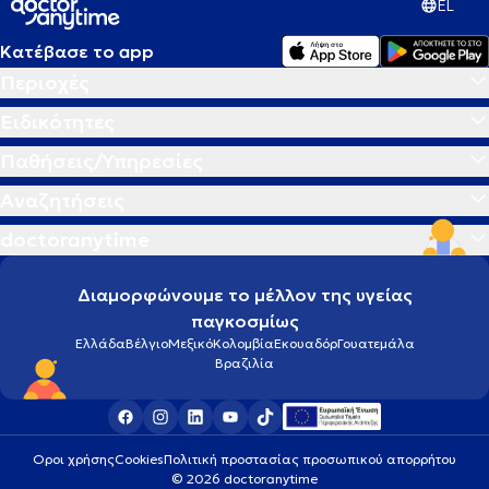
EL
Κατέβασε το app
Περιοχές
Ειδικότητες
Παθήσεις/Υπηρεσίες
Αναζητήσεις
doctoranytime
Διαμορφώνουμε το μέλλον της υγείας
παγκοσμίως
Ελλάδα
Βέλγιο
Μεξικό
Κολομβία
Εκουαδόρ
Γουατεμάλα
Βραζιλία
Οροι χρήσης
Cookies
Πολιτική προστασίας προσωπικού απορρήτου
© 2026 doctoranytime