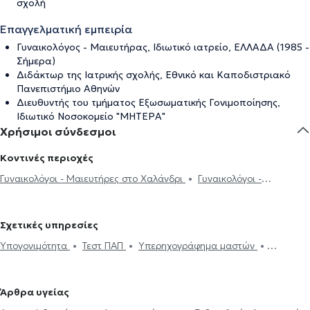
σχολή
Επαγγελματική εμπειρία
Γυναικολόγος - Μαιευτήρας, Ιδιωτικό ιατρείο, ΕΛΛΑΔΑ (1985 -
Σήμερα)
Διδάκτωρ της Ιατρικής σχολής, Εθνικό και Καποδιστριακό
Πανεπιστήμιο Αθηνών
Διευθυντής του τμήματος Εξωσωματικής Γονιμοποίησης,
Ιδιωτικό Νοσοκομείο "ΜΗΤΕΡΑ"
Χρήσιμοι σύνδεσμοι
Κοντινές περιοχές
Γυναικολόγοι - Μαιευτήρες στο Χαλάνδρι
Γυναικολόγοι -
Μαιευτήρες στο Νέο Ηράκλειο
Γυναικολόγοι - Μαιευτήρες στα
Βριλήσσια
Γυναικολόγοι - Μαιευτήρες στην Πεύκη
Γυναικολόγοι
Σχετικές υπηρεσίες
- Μαιευτήρες στην Αγία Παρασκευή
Γυναικολόγοι - Μαιευτήρες
Υπογονιμότητα
Τεστ ΠΑΠ
Υπερηχογράφημα μαστών
στον Χολαργό
Γυναικολόγοι - Μαιευτήρες στο Νέο Ψυχικό
Κολποσκόπηση
Εγκυμοσύνη
Υστεροσκόπηση
Ηλεκτρονική
Γυναικολόγοι - Μαιευτήρες στο Ψυχικό
Γυναικολόγοι - Μαιευτήρες
συνταγογράφηση
Κονδυλώματα HPV
Απόξεση Μήτρας
στη Νέα Ιωνία
Γυναικολόγοι - Μαιευτήρες στην Κηφισιά
Άρθρα υγείας
Αυχενική διαφάνεια
Λαπαροσκόπηση
Αντισύλληψη
DNA test
Γυναικολόγοι - Μαιευτήρες στα Μελίσσια
Γυναικολόγοι -