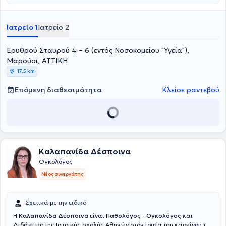
ενημέρωση και η ουσιαστική στήριξη των ασθενών και των
οικογενειών τους, διασφαλίζοντας τη βέλτιστη δυνατή ποιότητα
ζωής σε κάθε στάδιο της θεραπευτικής διαδρομής.
Ιατρείο 1
Ιατρείο 2
Ερυθρού Σταυρού 4 – 6 (εντός Νοσοκομείου "Υγεία"),
Μαρούσι, ΑΤΤΙΚΗ
17,5 km
Επόμενη διαθεσιμότητα
Κλείσε ραντεβού
Καλαπανίδα Δέσποινα
Ογκολόγος
Νέος συνεργάτης
Σχετικά με την ειδικό
Η
Καλαπανίδα Δέσποινα
είναι
Παθολόγος - Ογκολόγος
και
Διδάκτωρ της Ιατρικής σχολής Αθηνών στον τομέα του καρκίνου του