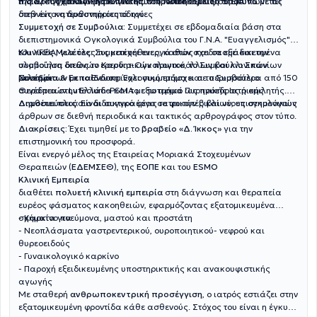
της
πλέον σύγχρονων θεραπευτικών πρωτοκόλλων, σύμφωνα με τις
Η διαρκής επιδίωξή του για επιστημονική εξέλιξη αποτυπώνεται
ΣΤ' Ογκολογικής Κλινικής του Νοσοκομείου ΥΓΕΙΑ
διεθνείς κατευθυντήριες οδηγίες
στην έντονη δραστηριότητά του:
Συμμετοχή σε Συμβούλια:
Συμμετέχει σε εβδομαδιαία βάση στα
διεπιστημονικά Ογκολογικά Συμβούλια του Γ.Ν.Α. "Ευαγγελισμός" &
του ΥΓΕΙΑ, για όλες τις κακοήθειες, καθώς και σε εξειδικευμένα
Κλινικές Μελέτες:
Συμμετέχει ενεργά στον σχεδιασμό και την
συμβούλια όπως το Καρδιο-Ογκολογικό, το Συμβούλιο Σπανίων
υλοποίηση διεθνών ερευνητικών πρωτοκόλλων και κλινικών
Νοσημάτων με το Ενδοκρινολογικό τμήμα και το Συμβούλιο
μελετών
Συνέδρια & Εκπαίδευση:
Έχει συμμετάσχει σε περισσότερα από 150
Θεραπειών Lutecium-PSMA με το τμήμα Πυρηνικής Ιατρικής.
συνέδρια στην Ελλάδα και το εξωτερικό ως πρόεδρος ή ομιλητής.
Διαθέτει πλούσιο διδακτικό έργο σε φοιτητές και νέους ογκολόγους
Δημοσιεύσεις:
Είναι συγγραφέας ιατρικών βιβλίων, επιστημονικών
άρθρων σε διεθνή περιοδικά και τακτικός αρθρογράφος στον τύπο.
Διακρίσεις:
Έχει τιμηθεί με το
βραβείο «Δ. Ίκκος»
για την
επιστημονική του προσφορά.
Είναι ενεργό μέλος της Εταιρείας Μοριακά Στοχευμένων
Θεραπειών (
ΕΔΕΜΣΕΘ
), της
ΕΟΠΕ
και του
ESMO
Κλινική Εμπειρία
διαθέτει
πολυετή κλινική εμπειρία
στη διάγνωση και θεραπεία
ευρέος φάσματος κακοηθειών, εφαρμόζοντας εξατομικευμένα
σχήματα για:
- Καρκίνο πνεύμονα, μαστού και προστάτη
- Νεοπλάσματα γαστρεντερικού, ουροποιητικού- νεφρού και
θυρεοειδούς
- Γυναικολογικό καρκίνο
- Παροχή εξειδικευμένης υποστηρικτικής και ανακουφιστικής
αγωγής
Με σταθερή
ανθρωποκεντρική προσέγγιση
, ο ιατρός εστιάζει στην
εξατομικευμένη φροντίδα κάθε ασθενούς. Στόχος του είναι η έγκυρη