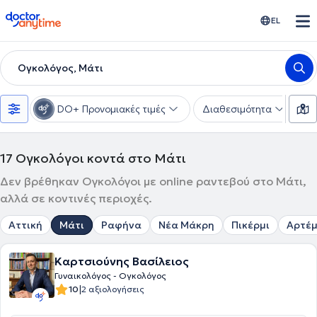
doctoranytime
EL
Ογκολόγος, Μάτι
DO+ Προνομιακές τιμές
Διαθεσιμότητα
Υ
17
Ογκολόγοι κοντά στο Μάτι
Δεν βρέθηκαν Ογκολόγοι με online ραντεβού στο Μάτι,
αλλά σε κοντινές περιοχές.
Αττική
Μάτι
Ραφήνα
Νέα Μάκρη
Πικέρμι
Αρτέμ
Καρτσιούνης Βασίλειος
Γυναικολόγος - Ογκολόγος
|
10
2 αξιολογήσεις