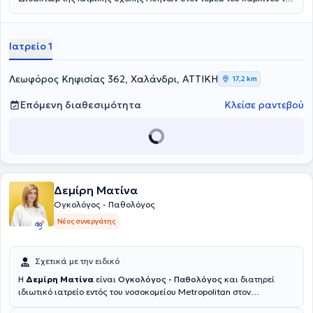
μαστού, διατηρώντας ιδιωτικό ιατρείο στο Χαλάνδρι. Στόχος της
είναι να στέκεται ουσιαστικά δίπλα στους ασθενείς με καρκίνο σε
κάθε στάδιο της θεραπείας τους. Δίνει ιδιαίτερη έμφαση στη σαφή
Ιατρείο 1
τους ενημέρωση, την εμπιστοσύνη και την ανθρώπινη σχέση ιατρού -
ασθενούς. Διαθέτει σημαντική εμπειρία ως ερευνητής σε μεγάλες
πολυκεντρικές κλινικές μελέτες, γεγονός που της επιτρέπει να
Λεωφόρος Κηφισίας 362, Χαλάνδρι, ΑΤΤΙΚΗ
17,2 km
εφαρμόζει σύγχρονες και τεκμηριωμένες θεραπευτικές
προσεγγίσεις. Συνεργάζεται με τα Νοσοκομεία "Υγεία" και
Επόμενη διαθεσιμότητα
Κλείσε ραντεβού
Ευρωκλινική Αθηνών καθώς συμμετέχει και ενεργά στην
επιστημονική έρευνα με δημοσιεύσεις σε διεθνή συνέδρια και
επιστημονικά περιοδικά.
Δεμίρη Ματίνα
Ογκολόγος - Παθολόγος
Νέος συνεργάτης
Σχετικά με την ειδικό
Η
Δεμίρη Ματίνα
είναι
Ογκολόγος - Παθολόγος
και διατηρεί
ιδιωτικό ιατρείο εντός του νοσοκομείου Metropolitan στον
Χολαργό.Το θεραπευτικό της αντικείμενο αφορά όλους τους