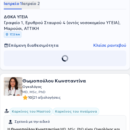
Ιατρείο 1
Ιατρείο 2
ΔΘΚΑ ΥΓΕΙΑ
Γραφείο 1, Ερυθρού Σταυρού 4 (εντός νοσοκομείου ΥΓΕΙΑ),
Μαρούσι, ΑΤΤΙΚΗ
17,5 km
Επόμενη διαθεσιμότητα
Κλείσε ραντεβού
Θωμοπούλου Κωνσταντίνα
Ογκολόγος
MD, MSc, PhD
|
10
21 αξιολογήσεις
Καρκίνος του Μαστού
Καρκίνος του πνεύμονα
Σχετικά με την ειδικό
Η
Θωμοπούλου Κωνσταντίνα
MD, MSc, PhD
είναι Ογκολόγος και