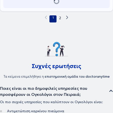
Τέλος, ο γιατρός είναι μέλος του Ιατρικού Συλλόγου Αθηνών, της
Εταιρείας Ογκολόγων Παθολόγων Ελλάδας (ΕΟΠΕ) και της
European Society For Medical Oncology (ESMO).
1
2
Συχνές ερωτήσεις
Τα κείμενα επιμελήθηκε η
επιστημονική ομάδα του doctoranytime
Ποιες είναι οι πιο δημοφιλείς υπηρεσίες που
προσφέρουν οι Ογκολόγοι στον Πειραιά;
Οι πιο συχνές υπηρεσίες που καλύπτουν οι Ογκολόγοι είναι:
Αντιμετώπιση καρκίνου πνεύμονα