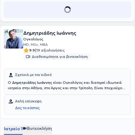
Δημητριάδης Ιωάννης
Ογκολόγος
MD, MSc, MBA
|
9.9
19 αξιολογήσεις
Διαθεσιμότητα για βιντεοκλήση
Σχετικά με τον ειδικό
Ο
Δημητριάδης Ιωάννης
είναι Ογκολόγος και διατηρεί ιδιωτικά
ιατρεία στην Αθήνα, στο Άργος και στην Τρίπολη. Είναι πτυχιούχος
Ιατρικής από την Σχολή Επιστημών Υγείας του Πανεπιστημίου
Πατρών και ειδικεύτηκε στην Παθολογία, στην Παθολογική Κλινική
Απλή επίσκεψη
του Γενικού Νοσοκομείου Άργους. Στη συνέχεια ειδικεύτηκε στην
Δες το κόστος
Αιματολογία, στο Αιματολογικό Τμήμα του Γενικού Νοσοκομείου
Αθηνών "Αλεξάνδρα" και στην Παθολογική Ογκολογία, στην
Ογκολογική Κλινική του 251 Γενικού Νοσοκομείου Αεροπορίας και
στην Ογκολογική - Αιματολογική Μονάδα της Θεραπευτικής
Βιντεοκλήση
Ιατρείο 1
Κλινικής του Γενικού Νοσοκομείου Αθηνών "Αλεξάνδρα". Επιπλέον,