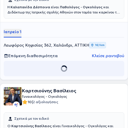
Η
Καλαπανίδα Δέσποινα
είναι
Παθολόγος - Ογκολόγος
και
Διδάκτωρ της Ιατρικής σχολής Αθηνών στον τομέα του καρκίνου του
μαστού, διατηρώντας ιδιωτικό ιατρείο στο Χαλάνδρι. Στόχος της
είναι να στέκεται ουσιαστικά δίπλα στους ασθενείς με καρκίνο σε
κάθε στάδιο της θεραπείας τους. Δίνει ιδιαίτερη έμφαση στη σαφή
Ιατρείο 1
τους ενημέρωση, την εμπιστοσύνη και την ανθρώπινη σχέση ιατρού -
ασθενούς. Διαθέτει σημαντική εμπειρία ως ερευνητής σε μεγάλες
πολυκεντρικές κλινικές μελέτες, γεγονός που της επιτρέπει να
Λεωφόρος Κηφισίας 362, Χαλάνδρι, ΑΤΤΙΚΗ
16,1 km
εφαρμόζει σύγχρονες και τεκμηριωμένες θεραπευτικές
προσεγγίσεις. Συνεργάζεται με τα Νοσοκομεία "Υγεία" και
Επόμενη διαθεσιμότητα
Κλείσε ραντεβού
Ευρωκλινική Αθηνών καθώς συμμετέχει και ενεργά στην
επιστημονική έρευνα με δημοσιεύσεις σε διεθνή συνέδρια και
επιστημονικά περιοδικά.
Καρτσιούνης Βασίλειος
Γυναικολόγος - Ογκολόγος
|
10
2 αξιολογήσεις
Σχετικά με τον ειδικό
Ο
Καρτσιούνης Βασίλειος
είναι Γυναικολόγος - Ογκολόγος και