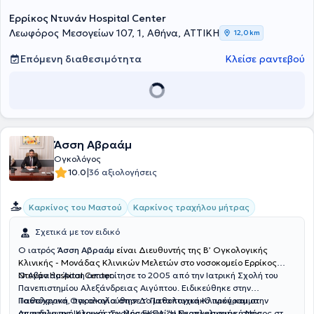
Ερρίκος Ντυνάν Hospital Center
Λεωφόρος Μεσογείων 107, 1, Αθήνα, ΑΤΤΙΚΗ
12,0 km
Επόμενη διαθεσιμότητα
Κλείσε ραντεβού
Άσση Αβραάμ
Ογκολόγος
|
10.0
36 αξιολογήσεις
Καρκίνος του Μαστού
Καρκίνος τραχήλου μήτρας
Σχετικά με τον ειδικό
Ο ιατρός
Άσση Αβραάμ
είναι Διευθυντής της Β’ Ογκολογικής
Κλινικής - Μονάδας Κλινικών Μελετών στο νοσοκομείο Ερρίκος
Ντυνάν Hospital Center.
Ο Αβραάμ Άσση αποφοίτησε το 2005 από την Ιατρική Σχολή του
Πανεπιστημίου Αλεξάνδρειας Αιγύπτου. Ειδικεύθηκε στην
Παθολογική Ογκολογία στην Δ’ Παθολογική Κλινική και στην
Ταυτόχρονα, παρακολούθησε το μεταπτυχιακό πρόγραμμα
Αιματολογική Κλινική του Νοσοκομείου Ευαγγελισμός, στην
σπουδών της Ιατρικής Σχολής ΕΚΠΑ “Η Νεοπλασματική Νόσος στον