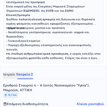
επιστημονική του προσφορά.
Είναι ενεργό μέλος της Εταιρείας Μοριακά Στοχευμένων
Θεραπειών (
ΕΔΕΜΣΕΘ
), της
ΕΟΠΕ
και του
ESMO
Κλινική Εμπειρία
διαθέτει
πολυετή κλινική εμπειρία
στη διάγνωση και θεραπεία
ευρέος φάσματος κακοηθειών, εφαρμόζοντας εξατομικευμένα
σχήματα για:
- Καρκίνο πνεύμονα, μαστού και προστάτη
- Νεοπλάσματα γαστρεντερικού, ουροποιητικού- νεφρού και
θυρεοειδούς
- Γυναικολογικό καρκίνο
- Παροχή εξειδικευμένης υποστηρικτικής και ανακουφιστικής
αγωγής
Με σταθερή
ανθρωποκεντρική προσέγγιση
, ο ιατρός εστιάζει στην
εξατομικευμένη φροντίδα κάθε ασθενούς. Στόχος του είναι η έγκυρη
ενημέρωση και η ουσιαστική στήριξη των ασθενών και των
οικογενειών τους, διασφαλίζοντας τη βέλτιστη δυνατή ποιότητα
ζωής σε κάθε στάδιο της θεραπευτικής διαδρομής.
Ιατρείο 1
Ιατρείο 2
Ερυθρού Σταυρού 4 – 6 (εντός Νοσοκομείου "Υγεία"),
Μαρούσι, ΑΤΤΙΚΗ
15,7 km
Επόμενη διαθεσιμότητα
Κλείσε ραντεβού