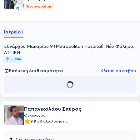
Ελλάδας για δύο θητείες.Είναι Συντονίστρια της Ομάδας Εργασίας
για τη δημιουργία του Εθνικού Μητρώου Ασθενών με
Νέος συνεργάτης
Νεοπλασματικές Ασθένειες και συνέβαλε στην επικαιροποίηση της
αποζημιούμενης λίστας βιοδεικτών από τον ΕΟΠΥΥ (10/2025). Σε
διεθνές επίπεδο, κατέχει θέσεις ευθύνης σε διεθνείς ογκολογικούς
οργανισμούς και επιστημονικές εταιρείες (ASCO, ESMO, ECO)
Ιατρείο 1
Εθνάρχου Μακαρίου 9 (Metropolitan Hospital), Νέο Φάληρο,
ΑΤΤΙΚΗ
2,0 km
Επόμενη διαθεσιμότητα
Κλείσε ραντεβού
Παπανικολάου Σπύρος
Ογκολόγος
|
9.9
28 αξιολογήσεις
Σχετικά με τον ειδικό