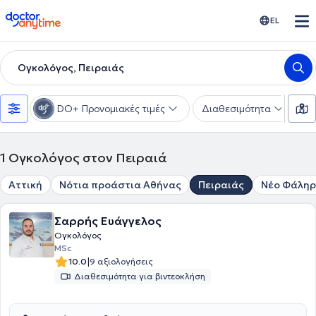
doctoranytime
EL
Ογκολόγος, Πειραιάς
DO+ Προνομιακές τιμές
Διαθεσιμότητα
Υ
1
Ογκολόγος στον Πειραιά
Αττική
Νότια προάστια Αθήνας
Πειραιάς
Νέο Φάλη
Σαρρής Ευάγγελος
Ογκολόγος
MSc
|
10.0
9 αξιολογήσεις
Διαθεσιμότητα για βιντεοκλήση