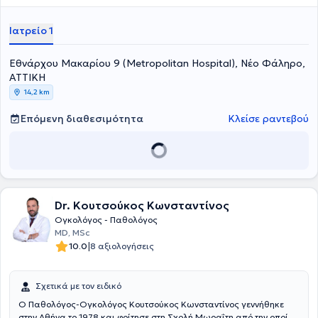
Ιατρείο 1
Εθνάρχου Μακαρίου 9 (Metropolitan Hospital), Νέο Φάληρο,
ΑΤΤΙΚΗ
14,2 km
Επόμενη διαθεσιμότητα
Κλείσε ραντεβού
Dr. Κουτσούκος Κωνσταντίνος
Ογκολόγος - Παθολόγος
MD, MSc
|
10.0
8 αξιολογήσεις
Σχετικά με τον ειδικό
Ο Παθολόγος-Ογκολόγος Κουτσούκος Κωνσταντίνος γεννήθηκε
στην Αθήνα το 1978 και φοίτησε στη Σχολή Μωραΐτη από την οποία