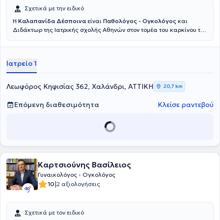
Σχετικά με την ειδικό
Η
Καλαπανίδα Δέσποινα
είναι
Παθολόγος - Ογκολόγος
και
Διδάκτωρ της Ιατρικής σχολής Αθηνών στον τομέα του καρκίνου του
μαστού, διατηρώντας ιδιωτικό ιατρείο στο Χαλάνδρι. Στόχος της
είναι να στέκεται ουσιαστικά δίπλα στους ασθενείς με καρκίνο σε
κάθε στάδιο της θεραπείας τους. Δίνει ιδιαίτερη έμφαση στη σαφή
Ιατρείο 1
τους ενημέρωση, την εμπιστοσύνη και την ανθρώπινη σχέση ιατρού -
ασθενούς. Διαθέτει σημαντική εμπειρία ως ερευνητής σε μεγάλες
πολυκεντρικές κλινικές μελέτες, γεγονός που της επιτρέπει να
Λεωφόρος Κηφισίας 362, Χαλάνδρι, ΑΤΤΙΚΗ
20,7 km
εφαρμόζει σύγχρονες και τεκμηριωμένες θεραπευτικές
προσεγγίσεις. Συνεργάζεται με τα Νοσοκομεία "Υγεία" και
Επόμενη διαθεσιμότητα
Κλείσε ραντεβού
Ευρωκλινική Αθηνών καθώς συμμετέχει και ενεργά στην
επιστημονική έρευνα με δημοσιεύσεις σε διεθνή συνέδρια και
επιστημονικά περιοδικά.
Καρτσιούνης Βασίλειος
Γυναικολόγος - Ογκολόγος
|
10
2 αξιολογήσεις
Σχετικά με τον ειδικό