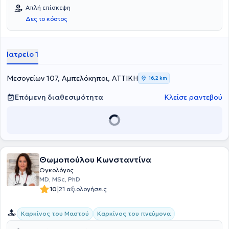
Καρκίνος Πεπτικού, ο Καρκίνος Πνεύμονος καθώς και ο Καρκίνος
Ρόδο, που εξυπηρετεί κατοίκους Δωδεκανήσων.
Απλή επίσκεψη
Κεφαλής/τραχήλου.
Δες το κόστος
Ιατρείο 1
Μεσογείων 107, Αμπελόκηποι, ΑΤΤΙΚΗ
16,2 km
Επόμενη διαθεσιμότητα
Κλείσε ραντεβού
Θωμοπούλου Κωνσταντίνα
Ογκολόγος
MD, MSc, PhD
|
10
21 αξιολογήσεις
Καρκίνος του Μαστού
Καρκίνος του πνεύμονα