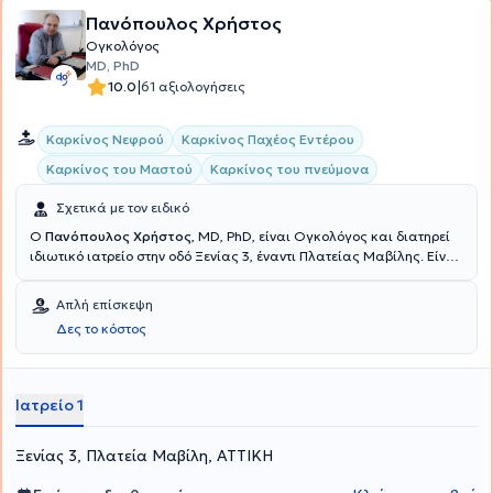
Πανόπουλος Χρήστος
Ογκολόγος
MD, PhD
|
10.0
61 αξιολογήσεις
Καρκίνος Νεφρού
Καρκίνος Παχέος Εντέρου
Καρκίνος του Μαστού
Καρκίνος του πνεύμονα
Σχετικά με τον ειδικό
Ο
Πανόπουλος Χρήστος
, MD, PhD, είναι Ογκολόγος και διατηρεί
ιδιωτικό ιατρείο στην οδό Ξενίας 3, έναντι Πλατείας Μαβίλης. Είναι
Διευθυντής Ογκολογικού Τμήματος της Ευρωκλινικής Αθηνών.
Είναι Διδάκτωρ του Εθνικού και Καποδιστριακού Πανεπιστημίου
Απλή επίσκεψη
Αθηνών με Διδακτορική Διατριβή με θέμα: "Χορήγηση από του
Δες το κόστος
στόματος ετοποσίδης και εστραμουστίνης σε ασθενείς με
ορμονοάντοχο καρκίνο του προστάτη". Έλαβε το πτυχίο της Ιατρικής
από την Ιατρική Σχολή του Πανεπιστημίου της Genova στην Ιταλία,
με βαθμό Άριστα. Εργάσθηκε σαν Ερευνητής στο ίδιο Πανεπιστήμιο.
Ιατρείο 1
Ακολούθως, μετά την υποχρεωτική υπηρεσία υπαίθρου στην
Μεσσηνιακή Μάνη, ειδικεύθηκε στην Παθολογία στο Γ’ Νοσοκομείο
Ξενίας 3, Πλατεία Μαβίλη, ΑΤΤΙΚΗ
ΙΚΑ. Μετά την λήψη της ειδικότητας εργάσθηκε στο Ογκολογικό
Νοσοκομείο "Άγιοι Ανάργυροι", όπου του απονεμήθηκε η ειδικότητα