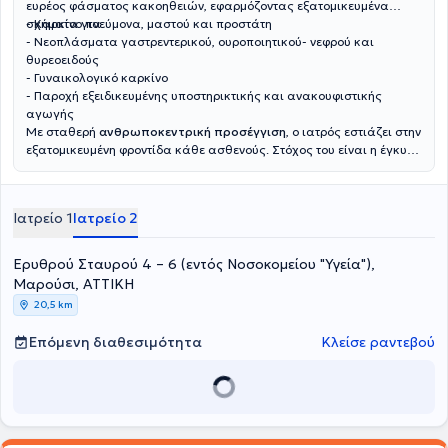
ευρέος φάσματος κακοηθειών, εφαρμόζοντας εξατομικευμένα
σχήματα για:
- Καρκίνο πνεύμονα, μαστού και προστάτη
- Νεοπλάσματα γαστρεντερικού, ουροποιητικού- νεφρού και
θυρεοειδούς
- Γυναικολογικό καρκίνο
- Παροχή εξειδικευμένης υποστηρικτικής και ανακουφιστικής
αγωγής
Με σταθερή
ανθρωποκεντρική προσέγγιση
, ο ιατρός εστιάζει στην
εξατομικευμένη φροντίδα κάθε ασθενούς. Στόχος του είναι η έγκυρη
ενημέρωση και η ουσιαστική στήριξη των ασθενών και των
οικογενειών τους, διασφαλίζοντας τη βέλτιστη δυνατή ποιότητα
ζωής σε κάθε στάδιο της θεραπευτικής διαδρομής.
Ιατρείο 1
Ιατρείο 2
Ερυθρού Σταυρού 4 – 6 (εντός Νοσοκομείου "Υγεία"),
Μαρούσι, ΑΤΤΙΚΗ
20,5 km
Επόμενη διαθεσιμότητα
Κλείσε ραντεβού