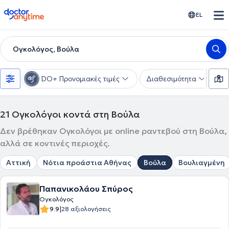
doctoranytime
EL
Ογκολόγος, Βούλα
DO+ Προνομιακές τιμές
Διαθεσιμότητα
Υ
21
Ογκολόγοι κοντά στη Βούλα
Δεν βρέθηκαν Ογκολόγοι με online ραντεβού στη Βούλα,
αλλά σε κοντινές περιοχές.
Αττική
Νότια προάστια Αθήνας
Βούλα
Βουλιαγμένη
Παπανικολάου Σπύρος
Ογκολόγος
|
9.9
28 αξιολογήσεις